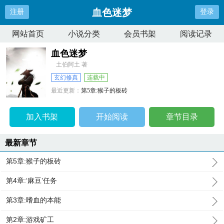
血色迷梦
注册
登录
网站首页
小说分类
会员书架
阅读记录
血色迷梦
土伯阿土 著
玄幻修真
连载中
最近更新：
第5章:猴子的板砖
更新时间：
2026-07-08 12:56:17
加入书架
开始阅读
章节目录
最新章节
第5章:猴子的板砖
第4章:‘麻豆’任务
第3章:嗜血的本能
第2章:游戏矿工