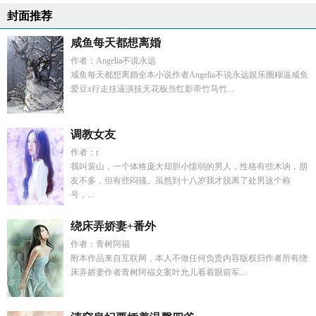
封面推荐
咸鱼每天都想离婚
作者：Angelia不说永远
咸鱼每天都想离婚全本小说作者Angelia不说永远娱乐圈糊逼咸鱼
爱豆x行走挂逼演技天花板当红影帝竹马竹...
调教女友
作者：r
我叫裴山，一个体格庞大却胆小懦弱的男人，性格有些木讷，朋
友不多，但有些闷骚。虽然到十八岁我才脱离了处男这个称
号，...
绕床弄娇妻+番外
作者：青树阿福
附本作品来自互联网，本人不做任何负责内容版权归作者所有绕
床弄娇妻作者青树阿福文案叶允儿看着眼前军...