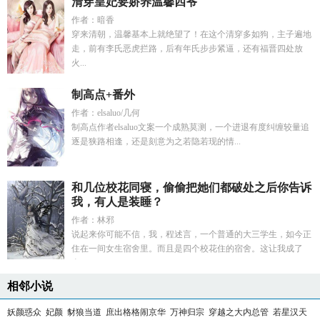
清穿皇妃要娇养温馨四爷
作者：暗香
穿来清朝，温馨基本上就绝望了！在这个清穿多如狗，主子遍地
走，前有李氏恶虎拦路，后有年氏步步紧逼，还有福晋四处放
火...
制高点+番外
作者：elsaluo/几何
制高点作者elsaluo文案一个成熟莫测，一个进退有度纠缠较量追
逐是狭路相逢，还是刻意为之若隐若现的情...
和几位校花同寝，偷偷把她们都破处之后你告诉
我，有人是装睡？
作者：林邪
说起来你可能不信，我，程述言，一个普通的大三学生，如今正
住在一间女生宿舍里。而且是四个校花住的宿舍。这让我成了
全...
相邻小说
妖颜惑众
妃颜
豺狼当道
庶出格格闹京华
万神归宗
穿越之大内总管
若星汉天