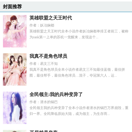
封面推荐
英雄联盟之天王时代
作者：妖冶娴都
英雄联盟之天王时代全本小说作者妖冶娴都单排王者前三，被称
为rank第一上单的苏杭一觉醒来，发现这个...
我真不是角色球员
作者：易文三不知
我真不是角色球员全本小说作者易文三不知最佳蓝领，最佳拼
图，最佳帮手，最佳角色球员…混子，夺冠第六人，运...
全民领主:我的兵种变异了
作者：潜水的锅巴
全民领主我的兵种变异了全本小说作者潜水的锅巴万界崩毁，重
归一界。全民降临原始大陆，成为领主，为生存而...