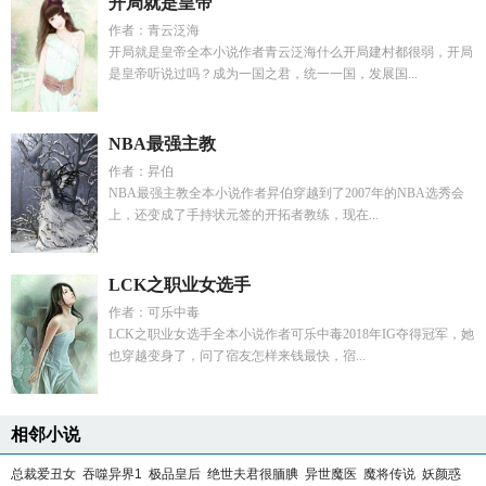
开局就是皇帝
作者：青云泛海
开局就是皇帝全本小说作者青云泛海什么开局建村都很弱，开局
是皇帝听说过吗？成为一国之君，统一一国，发展国...
NBA最强主教
作者：昇伯
NBA最强主教全本小说作者昇伯穿越到了2007年的NBA选秀会
上，还变成了手持状元签的开拓者教练，现在...
LCK之职业女选手
作者：可乐中毒
LCK之职业女选手全本小说作者可乐中毒2018年IG夺得冠军，她
也穿越变身了，问了宿友怎样来钱最快，宿...
相邻小说
总裁爱丑女
吞噬异界1
极品皇后
绝世夫君很腼腆
异世魔医
魔将传说
妖颜惑