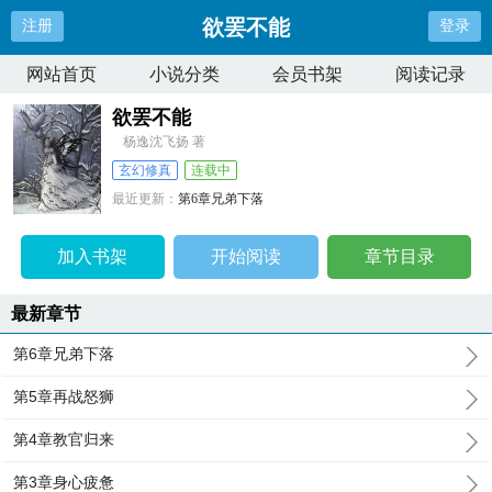
欲罢不能
注册
登录
网站首页
小说分类
会员书架
阅读记录
欲罢不能
杨逸沈飞扬 著
玄幻修真
连载中
最近更新：
第6章兄弟下落
更新时间：
2026-07-08 12:55:44
加入书架
开始阅读
章节目录
最新章节
第6章兄弟下落
第5章再战怒狮
第4章教官归来
第3章身心疲惫