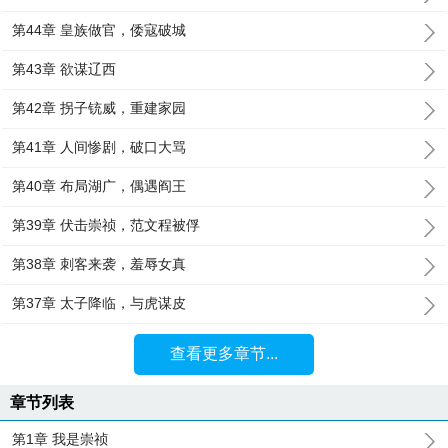
第44章 皇族做官，倭寇破城
第43章 欲谋辽西
第42章 拐子铳威，重建家园
第41章 人间惨剧，破口大骂
第40章 布局湖广，偶遇阎王
第39章 伏击崇祯，范文程被俘
第38章 刺客来袭，羞辱女真
第37章 太子降临，与虎谋皮
查看更多章节...
章节列表
第1章 我是崇祯