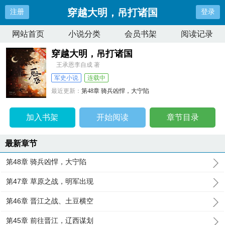
穿越大明，吊打诸国
注册
登录
网站首页
小说分类
会员书架
阅读记录
穿越大明，吊打诸国
王承恩李自成 著
军史小说
连载中
最近更新：
第48章 骑兵凶悍，大宁陷
更新时间：
2026-06-03 18:58:39
加入书架
开始阅读
章节目录
最新章节
第48章 骑兵凶悍，大宁陷
第47章 草原之战，明军出现
第46章 晋江之战、土豆横空
第45章 前往晋江，辽西谋划