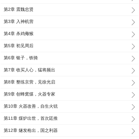
第2章 震魏忠贤
第3章 入神机营
第4章 杀鸡儆猴
第5章 初见周后
第6章 银子，铁骑
第7章 收买人心，猛将频出
第8章 整练京营，见徐光启
第9章 创蜂窝煤，火器专家
第10章 火器改善，自生火铳
第11章 煤炉出世，首次廷推
第12章 燧发枪出，国之利器