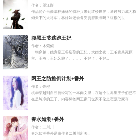
作者：望江影
作品简介当倾慕林妹妹的特种兵来到红楼世界，通过努力成为权
倾天下的大将军，林妹妹还会备受贾府欺凌吗？红楼的世...
腹黑王爷逃跑王妃
作者：木紫倾
一朝穿越，她竟是王爷迎娶的王妃，大婚之夜，王爷竟杀死原
主。王爷，王妃又跑了。。。。不好了，不好...
网王之防推倒计划+番外
作者：锦橙
桃华穿越到自己曾经写的一本肉文里，在这个世界里王子们已不
在是纯净的王子。内容标签网王豪门世家不伦之恋强取豪夺...
春水如潮+番外
作者：二川川
春水如潮番外是由作者二川川所著...