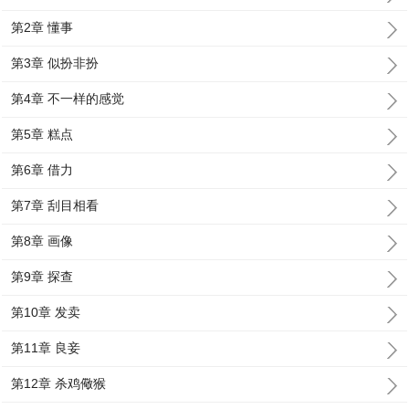
第2章 懂事
第3章 似扮非扮
第4章 不一样的感觉
第5章 糕点
第6章 借力
第7章 刮目相看
第8章 画像
第9章 探查
第10章 发卖
第11章 良妾
第12章 杀鸡儆猴