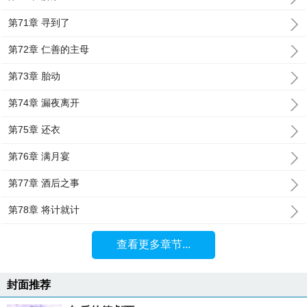
第71章 寻到了
第72章 仁善的主母
第73章 胎动
第74章 漏夜离开
第75章 还衣
第76章 满月宴
第77章 酒后之事
第78章 将计就计
查看更多章节...
封面推荐