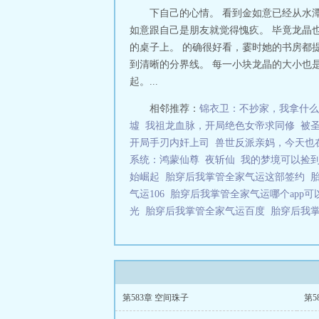
月心想：想算计
下自己的心情。 看到金如意已经从水
如意跟自己是朋友就觉得愧疚。 毕竟龙晶
的桌子上。 的确很好看，霎时她的书房都
到清晰的分界线。 每一小块龙晶的大小也
起。...
相邻推荐：
锦衣卫：不抄家，我拿什么
墟
我祖龙血脉，开局绝色女帝求同修
被
开局手刃内奸上司
兽世反派亲妈，今天也
系统：鸿蒙仙尊
夜斩仙
我的梦境可以捡
始崛起
胎穿后我掌管全家气运这部签约
气运106
胎穿后我掌管全家气运哪个app
光
胎穿后我掌管全家气运百度
胎穿后我
第583章 空间珠子
第5