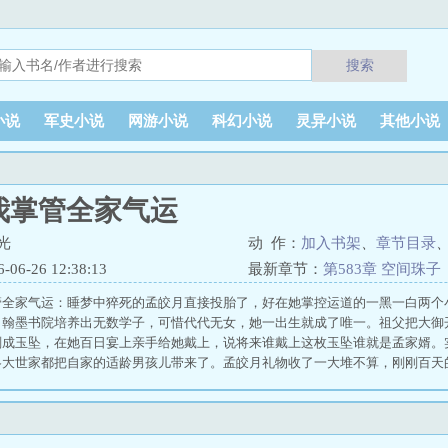
搜索
小说
军史小说
网游小说
科幻小说
灵异小说
其他小说
我掌管全家气运
光
动 作：
加入书架
、
章节目录
6-26 12:38:13
最新章节：
第583章 空间珠子
管全家气运：睡梦中猝死的孟皎月直接投胎了，好在她掌控运道的一黑一白两个
，翰墨书院培养出无数学子，可惜代代无女，她一出生就成了唯一。祖父把大御
刻成玉坠，在她百日宴上亲手给她戴上，说将来谁戴上这枚玉坠谁就是孟家婿。
各大世家都把自家的适龄男孩儿带来了。孟皎月礼物收了一大堆不算，刚刚百天
。本以为可以出生就躺平的她发现孟家日子并不好过，世道没那么安稳，尔虞我
要的是，她发现掌控运道的小本本也不那么简单了，日子好像不能这样过了。世
随着时间推移，孟家这位掌上明珠没有如期待中长成第一闺秀，反而策马扬鞭，
男子都没来。孟家主花重金打造的玉坠成了他们避恐不及的东西。可他们不知道