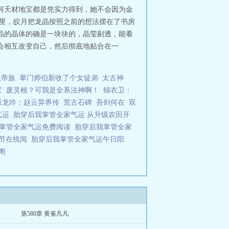
何天材地宝都是凭实力得到，她不会因为金
子里，皎月把龙晶按照之前的想法摆在了书房
晶的晶体的确是一块块的，晶莹剔透，能看
会相互改变自己，然后彻底地贴合在一
上帝族
掌门师伯新收了个女徒弟
太古神
宝
废灵根？可我是全系法神啊！
锦衣卫：
坂龙吟：赵云异界传
荒古石碑
吾剑何在
双
气运
胎穿后我掌管全家气运 从升级农田开
我掌管全家气运免费阅读
胎穿后我掌管全家
章节在线阅
胎穿后我掌管全家气运午日阳
趣阁
第580章 黄雀凡凡