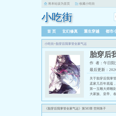
将本站设为首页
收藏小吃街
小吃街
首 页
玄幻修真
重生穿越
都市
小吃街
>
胎穿后我掌管全家气运
胎穿后
作 者：午日阳
最后更新：2026-0
关于胎穿后我掌
孟家几百年底蕴
第一玉雕大师雕
大家族、皇帝、
色俊俏小萝卜头
日子轻松。最重
《胎穿后我掌管全家气运》第583章 空间珠子
家闺秀的典范。
相反，一位适龄