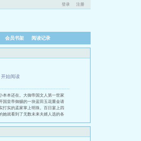
登录
注册
会员书架
阅读记录
、
开始阅读
小本本还在。大御帝国文人第一世家
开国皇帝御赐的一块蓝田玉花重金请
实打实的孟家掌上明珠。百日宴上四
的她就看到了无数未来夫婿人选的各
诈还不如她上辈子没觉醒灵根钻营的
人都认为孟家教出来的女儿必然是大
嚣张跋扈。她的及笄宴跟百日宴完全
，这一切都是孟皎月故意为之。孟皎