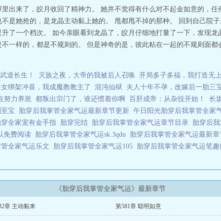
她别说门了窗户都没有。山河锦绣、人间繁芜，她哪有时间理会情情爱爱。
潭里出来了，皎月收回了精神力。 她并不觉得有什么对不起金如意的，任
也不是她抢的，是龙晶主动黏上她的。 甩都甩不掉的那种。 回到自己院
提升了一个档次。 如今亲眼看到龙晶了，皎月仔细地打量了一下，发现龙
是不一样的，都是不规则的。 但是神奇的是，彼此粘在一起的不规则面都
武道长生！
灭族之夜，大帝的我被后人召唤
开局多子多福，我打造无
圣女绑架冲喜，我成魔教教主了
混沌仙狱
夫人十年不孕，改嫁后一胎三
在努力养崽
都叛出宗门了，谁还惯着你啊
百肝成帝：从杂役开始！
长
到至宝
胎穿后我掌管全家气运最新章节更新
午日阳光胎穿后我掌管全家
胎穿全家宠有金手指
胎穿完结
胎穿后我掌管全家气运章节目录
胎穿后
可以免费阅读
胎穿后我掌管全家气运sk.3qdu
胎穿后我掌管全家气运最新
掌管全家气运乐文
胎穿后我掌管全家气运105
胎穿后我掌管全家气运笔
《胎穿后我掌管全家气运》最新章节
82章 主动黏来
第581章 聪明如意