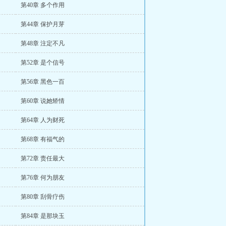
第40章 多个作用
第44章 保护月芽
第48章 注定不凡
第52章 是个信号
第56章 黑色一百
第60章 说她矫情
第64章 人为财死
第68章 有福气的
第72章 责任最大
第76章 何为朋友
第80章 刮骨疗伤
第84章 是那块玉