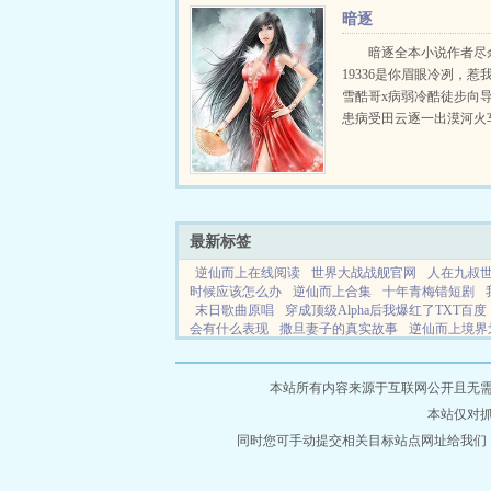
到节目组观众的一直喜...
暗逐
暗逐全本小说作者尽
19336是你眉眼冷冽，惹
雪酷哥x病弱冷酷徒步向导
患病受田云逐一出漠河火
在寒风朔雪中看到了姜浔
靠坐在一辆黑色出租里，
幕，风雪，还有香烟缭绕..
最新标签
逆仙而上在线阅读
世界大战战舰官网
人在九叔
时候应该怎么办
逆仙而上合集
十年青梅错短剧
末日歌曲原唱
穿成顶级Alpha后我爆红了TXT百度
会有什么表现
撒旦妻子的真实故事
逆仙而上境界
阅读
人崩溃到极致的句子
人在九叔世界写日记变
妖妃介绍
傻子成精了她会说话是种田文吗
我的1
小说
灵南小说
晨白小说
红塔小说
夜猫小说
本站所有内容来源于互联网公开且无需登录
说
灵光小说
绝世小说
云雾小说
深虹小说
博
本站仅对
小说
亡灵小说
霁云小说
晨白小说
天木小说
说
黛风小说
同时您可手动提交相关目标站点网址给我们
灵竹小说
梦幻小说
幻聚小说
浅