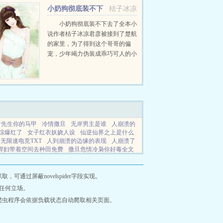
孕。再度相遇，他淡淡一笑，女
小奶狗彻底装不下
桔子冰凉
人，孩子都生了，以后就叫老婆...
去了
小奶狗彻底装不下去了全本小
说作者桔子冰凉君彦被接到了楚航
的家里，为了得到这个哥哥的偏
宠，少年竭力伪装成乖巧可人的小
奶狗模样，一演就演了五年，楚航
居然还一直没发现。后来君彦的亲
爹找上门，执意要带他...
付先生你的马甲
冷情撒旦
无岸男主是谁
人崩溃的
综爆红了
女子红衣妖娆人设
仙逆仙界之上是什么
无限速电竞TXT
人到崩溃的边缘的表现
人崩溃了
悍妇带着空间去种田免费
撒旦危情冷枭你好毒全文
子来种田
十年青梅竹退婚免费
无限竞技场
祸世
对手在线
仙逆逆流而上精神
无岸讲的什么
平虹
森星小说
瑞蓝小说
古山小说
墨趣小说
晨微小
通过屏蔽novelspider字段实现。
说
星河小说
赤铁小说
昆仑小说
繁星小说
无双
任何立场。
白城小说
博看小说
墨葵小说
文学小说
机械小
爬虫程序会依据负载状态自动爬取相关页面。