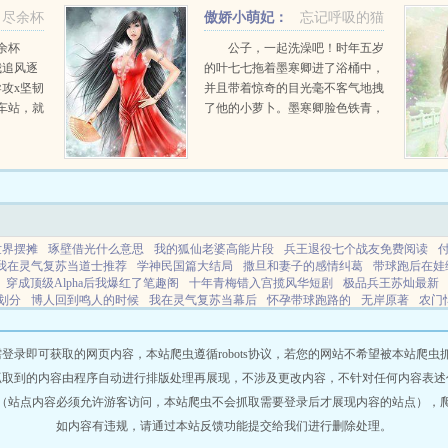
沟，陆锦随的...
尽余杯
傲娇小萌妃：
忘记呼吸的猫
殿下太腹黑
余杯
公子，一起洗澡吧！时年五岁
我追风逐
的叶七七拖着墨寒卿进了浴桶中，
攻x坚韧
并且带着惊奇的目光毫不客气地拽
车站，就
了他的小萝卜。墨寒卿脸色铁青，
。他仰头
咬牙切齿，奈何技不如人，居人篱
隔着夜
下，连反抗的余地都没有。八年
.
后，他是杀伐决断冷酷无情，号称
墨国第一公子的靖安...
世界摆摊
琢壁借光什么意思
我的狐仙老婆高能片段
兵王退役七个战友免费阅读
我在灵气复苏当道士推荐
学神民国篇大结局
撒旦和妻子的感情纠葛
带球跑后在娃
穿成顶级Alpha后我爆红了笔趣阁
十年青梅错入宫揽风华短剧
极品兵王苏灿最新
划分
博人回到鸣人的时候
我在灵气复苏当幕后
怀孕带球跑路的
无岸原著
农门
强
都市美恋免费阅读
国民学校
青梅十年你改嫁死对头最新章节
农家娘子带着包
977从看穿一切开始李卫民大
红魔妖女里边的那个的
农门有喜带着包子来种田
棋逢
锦鲤小说
素趣小说
霁云小说
青羽小说
墨星小说
华彩小说
橘子小说
素润小说
即可获取的网页内容，本站爬虫遵循robots协议，若您的网站不希望被本站爬虫抓取，可
文小说
白城小说
看界小说
读城畅游小说
浅虹小说
锦绣小说
燕京小说
彩云小
抓取到的内容由程序自动进行排版处理再展现，不涉及更改内容，不针对任何内容表述
黛山小说
极速小说
看那小说
宁静小说
平光小说
太极小说
婚纱小说
平竹小说
（站点内容必须允许游客访问，本站爬虫不会抓取需要登录后才展现内容的站点），
森小说
万华小说
墨星小说
光程小说
如内容有违规，请通过本站反馈功能提交给我们进行删除处理。