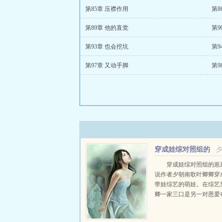
第85章 压襟作用
第8
第89章 他的直觉
第9
第93章 也会挖坑
第9
第97章 又动手脚
第9
穿成娃综对照组的
崽崽
穿成娃综对照组的崽
说作者夕朝南歌叶卿卿穿
带娃综艺的萌娃。在综艺
卿一家三口是另一对恩爱
夫妻的对照组，豪门夫妻
马，夫妇恩爱，萌娃聪明