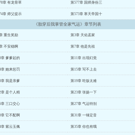
78章 有龙骨草
第577章 国师身份三
74章 师父提示
第573章 寒天帝国十
《胎穿后我掌管全家气运》章节列表
章 重生奖励
第3章 天佑孟家
章 不安稳啊
第7章 他是先祖
0章 爹爹起的
第11章 出现幻觉
4章 她来惩罚
第15章 写不上去
8章 我是亲爹
第19章 吃饭太难
2章 是个人精
第23章 张扬一下
6章 三口交心
第27章 气运特别
0章 它不配啊
第31章 一锤定音
4章 紫云玉佩
第35章 你也有哦