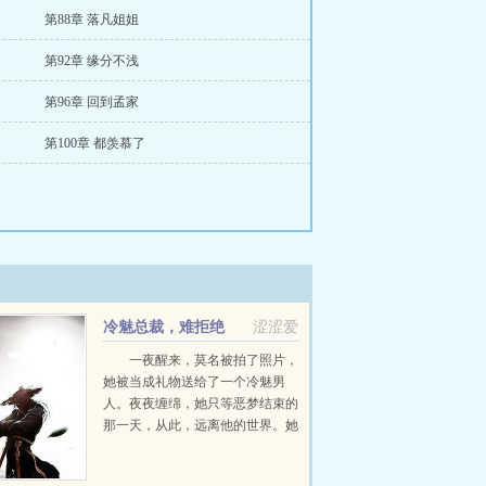
第88章 落凡姐姐
第92章 缘分不浅
第96章 回到孟家
第100章 都羡慕了
冷魅总裁，难拒绝
涩涩爱
一夜醒来，莫名被拍了照片，
她被当成礼物送给了一个冷魅男
人。夜夜缠绵，她只等恶梦结束的
那一天，从此，远离他的世界。她
明明每一次事后都吃了药丸，却还
是在分手的一个月后现居然有了身