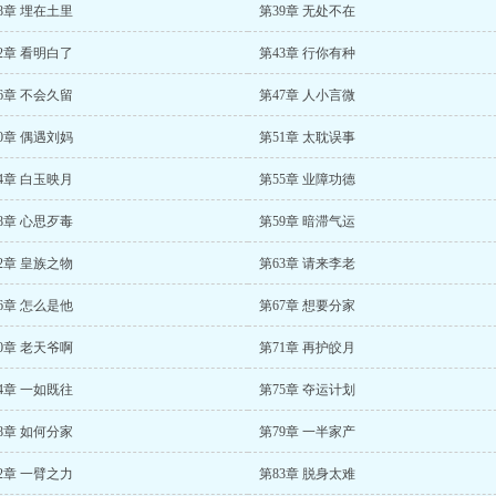
8章 埋在土里
第39章 无处不在
2章 看明白了
第43章 行你有种
6章 不会久留
第47章 人小言微
0章 偶遇刘妈
第51章 太耽误事
4章 白玉映月
第55章 业障功德
8章 心思歹毒
第59章 暗滞气运
2章 皇族之物
第63章 请来李老
6章 怎么是他
第67章 想要分家
0章 老天爷啊
第71章 再护皎月
4章 一如既往
第75章 夺运计划
8章 如何分家
第79章 一半家产
2章 一臂之力
第83章 脱身太难