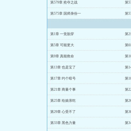
第579章 抢夺之战
第5
第575章 国师身份一
第5
第1章 一觉胎穿
第2
第5章 可能更大
第6
第9章 真能救命
第1
第13章 也是宝了
第1
第17章 约个暗号
第1
第21章 商量个事
第2
第25章 给娘亲吃
第2
第29章 心受不了
第3
第33章 黑色力量
第3