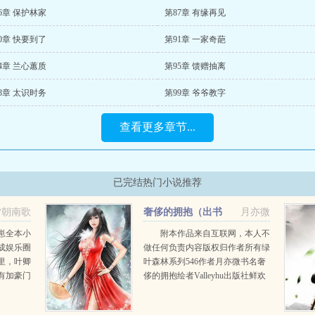
6章 保护林家
第87章 有缘再见
0章 快要到了
第91章 一家奇葩
4章 兰心蕙质
第95章 馈赠抽离
8章 太识时务
第99章 爷爷教字
查看更多章节...
已完结热门小说推荐
夕朝南歌
奢侈的拥抱（出书
月亦微
版）+番外
崽全本小
附本作品来自互联网，本人不
成娱乐圈
做任何负责内容版权归作者所有绿
里，叶卿
叶森林系列546作者月亦微书名奢
有加豪门
侈的拥抱绘者Valleyhu出版社鲜欢
青梅竹
文化出版日期20100706封底文案一
伶俐，得
条人命在他们之间划下了一道鸿