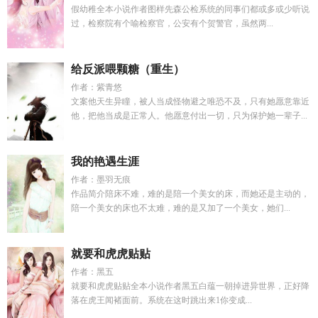
假幼稚全本小说作者图样先森公检系统的同事们都或多或少听说
过，检察院有个喻检察官，公安有个贺警官，虽然两...
给反派喂颗糖（重生）
作者：紫青悠
文案他天生异瞳，被人当成怪物避之唯恐不及，只有她愿意靠近
他，把他当成是正常人。他愿意付出一切，只为保护她一辈子...
我的艳遇生涯
作者：墨羽无痕
作品简介陪床不难，难的是陪一个美女的床，而她还是主动的，
陪一个美女的床也不太难，难的是又加了一个美女，她们...
就要和虎虎贴贴
作者：黑五
就要和虎虎贴贴全本小说作者黑五白蕴一朝掉进异世界，正好降
落在虎王闻褚面前。系统在这时跳出来1你变成...