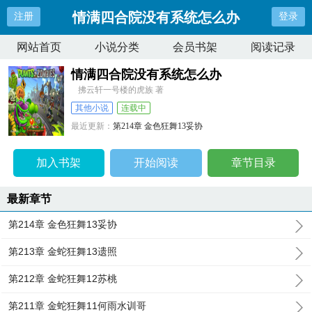
情满四合院没有系统怎么办
注册
登录
网站首页
小说分类
会员书架
阅读记录
情满四合院没有系统怎么办
拂云轩一号楼的虎族 著
其他小说
连载中
最近更新：
第214章 金色狂舞13妥协
更新时间：
2026-07-31 17:08:25
加入书架
开始阅读
章节目录
最新章节
第214章 金色狂舞13妥协
第213章 金蛇狂舞13遗照
第212章 金蛇狂舞12苏桃
第211章 金蛇狂舞11何雨水训哥