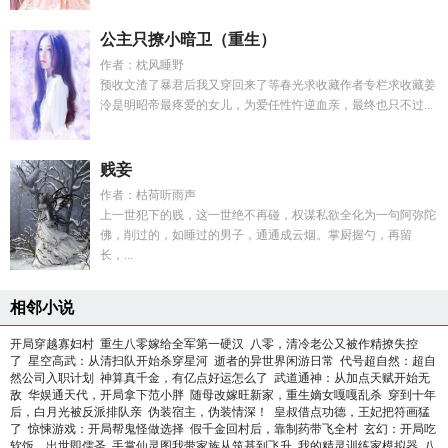
公主只撩小暗卫（重生）
作者：枕风睡野
预收文渣了暴君后我又穿回来了等春光求收藏作者专栏求收藏姜
泠是明昭帝最疼爱的女儿，为爱任性忤逆血亲，最终也只不过...
贱妾
作者：枯荷听雨声
上一世犯下的贱，这一世绝不再碰，权谋私欲全化为一句阿弥陀
佛，削过的，如睡过的男子，通通成云烟。掌厨握勺，再留
长，...
相邻小说
开局穿越寡妇村
重生八零嫁给全军第一硬汉
八零，清冷老公又被作精撩失控
了
星空高武：从清扫队开始杀穿星河
逝者的异世界闲游日常
代号超自然：超自
然公司入职计划
神算真千金，有亿点好运怎么了
武道通神：从加点天赋开始无
敌
华娱通天代，开局拿下范小胖
随母改嫁旺新家，重生嫡女嘎嘎乱杀
穿到十年
后，白月光被反派排队亲
伪装宿主，伪装情深！
皇叔借点功德，王妃把符画猛
了
惊悚游戏：开局帮鬼怪做选择
假千金回村后，靠制药带飞全村
玄幻：开局吃
软饭，出世即儒圣
手掌仙灵图我带家族从筑基到飞升
我的精灵训练家模拟器
八