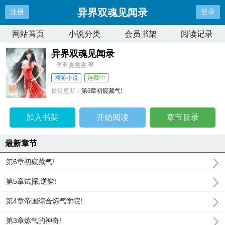
异界双魂见闻录
注册
登录
网站首页
小说分类
会员书架
阅读记录
异界双魂见闻录
李亚雯雯雯 著
网游小说
连载中
最近更新：
第6章初窥藏气!
更新时间：
2026-07-08 16:14:32
加入书架
开始阅读
章节目录
最新章节
第6章初窥藏气!
第5章试探,逆鳞!
第4章帝国综合炼气学院!
第3章炼气的神奇!