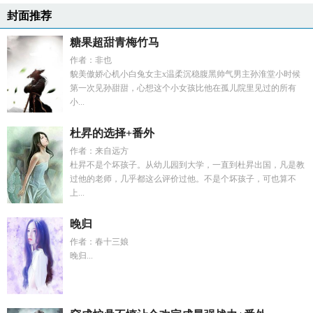
封面推荐
糖果超甜青梅竹马
作者：非也
貌美傲娇心机小白兔女主x温柔沉稳腹黑帅气男主孙淮堂小时候
第一次见孙甜甜，心想这个小女孩比他在孤儿院里见过的所有
小...
杜昇的选择+番外
作者：来自远方
杜昇不是个坏孩子。从幼儿园到大学，一直到杜昇出国，凡是教
过他的老师，几乎都这么评价过他。不是个坏孩子，可也算不
上...
晚归
作者：春十三娘
晚归...