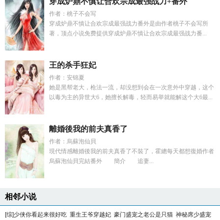
穿成炉鼎不慎让合欢宗成最强战力+番外
作者：桃子不会写
穿成炉鼎不慎让合欢宗成最强战力番外是由作者桃子不会写所
著，顶点小说免费提供穿成炉鼎不慎让合欢宗成最强战力番...
王的杀手狂妃
作者：安锦夏
她是黑帮老大，枪法一流，却没想到会在一次意外中穿越，这个
以毒为主的异世大6，她擅长解毒，轻而易举就能解这个大6最...
離婚後我的前夫真香了
作者：烏蘇泡仙貝
現代情感離婚後我的前夫真香了不裝了，霍總每天都想復婚作者
烏蘇泡仙貝完結番外 簡介 追妻...
相邻小说
[综]少侠你看起来很好吃
重生王爷穿越妃
豪门盛宠之老公是只猫
神秘席少盛宠