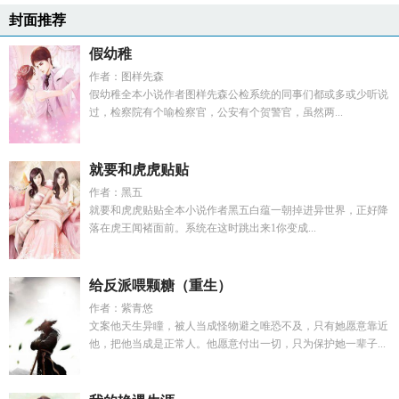
封面推荐
假幼稚
作者：图样先森
假幼稚全本小说作者图样先森公检系统的同事们都或多或少听说
过，检察院有个喻检察官，公安有个贺警官，虽然两...
就要和虎虎贴贴
作者：黑五
就要和虎虎贴贴全本小说作者黑五白蕴一朝掉进异世界，正好降
落在虎王闻褚面前。系统在这时跳出来1你变成...
给反派喂颗糖（重生）
作者：紫青悠
文案他天生异瞳，被人当成怪物避之唯恐不及，只有她愿意靠近
他，把他当成是正常人。他愿意付出一切，只为保护她一辈子...