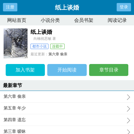
纸上谈婚
注册
登录
网站首页
小说分类
会员书架
阅读记录
纸上谈婚
向楠祝思敏 著
都市小说
连载中
最近更新：
第六章 偷亲
更新时间：
2026-07-08 16:01:56
加入书架
开始阅读
章节目录
最新章节
第六章 偷亲
第五章 年少
第四章 遗忘
第三章 暧昧