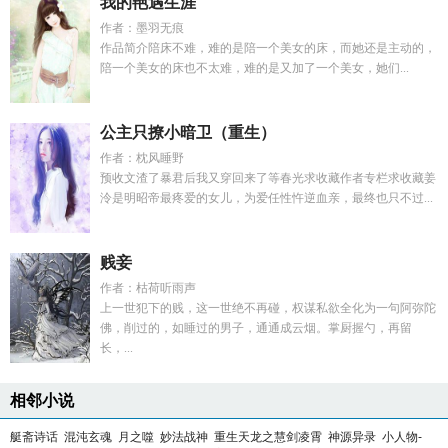
我的艳遇生涯
作者：墨羽无痕
作品简介陪床不难，难的是陪一个美女的床，而她还是主动的，
陪一个美女的床也不太难，难的是又加了一个美女，她们...
公主只撩小暗卫（重生）
作者：枕风睡野
预收文渣了暴君后我又穿回来了等春光求收藏作者专栏求收藏姜
泠是明昭帝最疼爱的女儿，为爱任性忤逆血亲，最终也只不过...
贱妾
作者：枯荷听雨声
上一世犯下的贱，这一世绝不再碰，权谋私欲全化为一句阿弥陀
佛，削过的，如睡过的男子，通通成云烟。掌厨握勺，再留
长，...
相邻小说
艇斋诗话
混沌玄魂
月之噬
妙法战神
重生天龙之慧剑凌霄
神源异录
小人物-