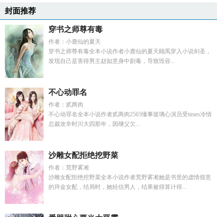
封面推荐
穿书之师尊有毒
作者：小鹿仙的夏天
穿书之师尊有毒全本小说作者小鹿仙的夏天顾禹穿入小说剑圣，
发现自己是害得男主赵如意身中剧毒，导致毁容...
不心动罪名
作者：贰两肉
不心动罪名全本小说作者贰两肉2565懂事玻璃心演员受times冷情
总裁攻辛时川大四那年，因继父欠...
沙雕女配拒绝挖野菜
作者：荒野雾凇
沙雕女配拒绝挖野菜全本小说作者荒野雾凇她是书里的虚情假意
的拜金女配，结局时，她轻信男人，结果被得算计得...