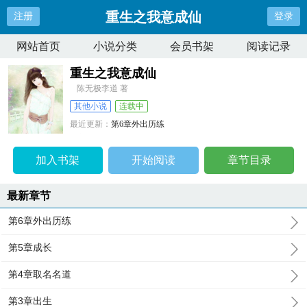
重生之我意成仙
注册
登录
网站首页
小说分类
会员书架
阅读记录
重生之我意成仙
陈无极李道 著
其他小说
连载中
最近更新：
第6章外出历练
更新时间：
2026-07-08 12:23:52
加入书架
开始阅读
章节目录
最新章节
第6章外出历练
第5章成长
第4章取名名道
第3章出生