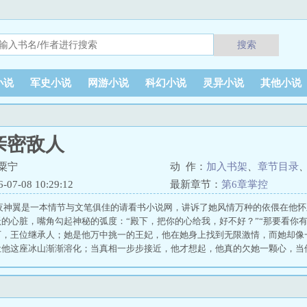
搜索
小说
军史小说
网游小说
科幻小说
灵异小说
其他小说
亲密敌人
粟宁
动 作：
加入书架
、
章节目录
7-08 10:29:12
最新章节：
第6章掌控
 夜神翼是一本情节与文笔俱佳的请看书小说网，讲诉了她风情万种的依偎在他
的心脏，嘴角勾起神秘的弧度：“殿下，把你的心给我，好不好？”“那要看你有
下，王位继承人；她是他万中挑一的王妃，他在她身上找到无限激情，而她却像
让他这座冰山渐渐溶化；当真相一步步接近，他才想起，他真的欠她一颗心，当
，这场较量，到底谁是胜者？----------这场较量，谁是胜者：殿下的亲密敌人