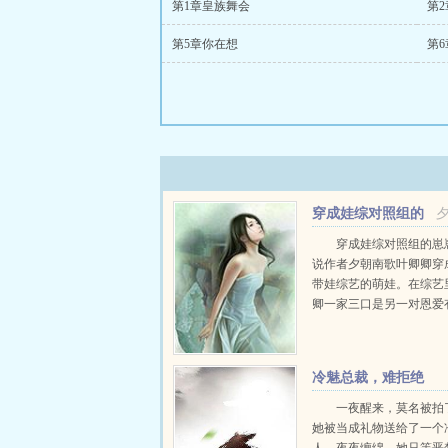
第1章皇族舞会
第
第5章你在想
第
穿成娃综对照组的
崽崽
穿成娃综对照组的崽
说作者夕朝南歌叶卿卿穿
带娃综艺的萌娃。在综艺
卿一家三口是另一对恩爱
夫妻的对照组，豪门夫妻
马，夫妇恩爱，萌娃聪明
到节目组观众的一直喜...
冷魅总裁，难拒绝
一夜醒来，莫名被拍
她被当成礼物送给了一个