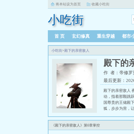
将本站设为首页
收藏小吃街
小吃街
首 页
玄幻修真
重生穿越
都市
小吃街
>
殿下的亲密敌人
殿下的
作 者：帝修罗
最后更新：2026-0
殿下的亲密敌人
动，指着那颗跳跃
国尊贵的王储殿
狐，步步为营，
沦在她的致命温柔中
《殿下的亲密敌人》第6章掌控