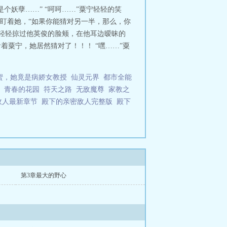
个妖孽……” “呵呵……”粟宁轻轻的笑
的盯着她，“如果你能猜对另一半，那么，你
唇轻轻掠过他英俊的脸颊，在他耳边暧昧的
着粟宁，她居然猜对了！！！ “嘿……”粟
蜜，她竟是病娇女教授
仙灵元界
都市全能
青春的花园
符天之路
无敌魔尊
家教之
敌人最新章节
殿下的亲密敌人完整版
殿下
第3章最大的野心