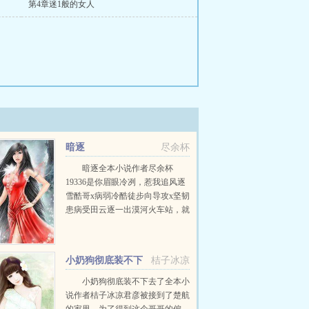
第4章迷1般的女人
暗逐
尽余杯
暗逐全本小说作者尽余杯
19336是你眉眼冷冽，惹我追风逐
雪酷哥x病弱冷酷徒步向导攻x坚韧
患病受田云逐一出漠河火车站，就
在寒风朔雪中看到了姜浔。他仰头
靠坐在一辆黑色出租里，隔着夜
幕，风雪，还有香烟缭绕...
小奶狗彻底装不下
桔子冰凉
去了
小奶狗彻底装不下去了全本小
说作者桔子冰凉君彦被接到了楚航