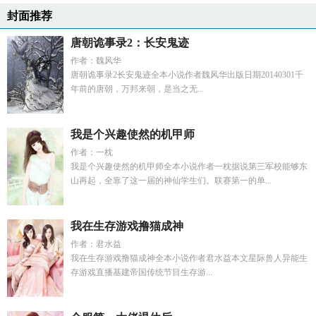
封面推荐
唐朝诡事录2：长安鬼迹
作者：魏风华
唐朝诡事录2长安鬼迹全本小说作者魏风华出版日期20140301千
年前的唐朝，万邦来朝，是当之无...
我是个兴趣使然的机甲师
作者：一枕
我是个兴趣使然的机甲师全本小说作者一枕据说第三军校能够东
山再起，全靠了这一届的神仙学生们。联赛第一的单...
我在生存游戏撸猫成神
作者：君水益
我在生存游戏撸猫成神全本小说作者君水益本文星际兽人异能生
存游戏直播基建帝国传统节目生存游...