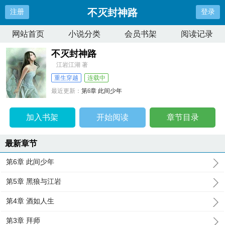
不灭封神路
注册
登录
网站首页
小说分类
会员书架
阅读记录
不灭封神路
江岩江湖 著
重生穿越
连载中
最近更新：
第6章 此间少年
更新时间：
2026-07-08 10:25:22
加入书架
开始阅读
章节目录
最新章节
第6章 此间少年
第5章 黑狼与江岩
第4章 酒如人生
第3章 拜师