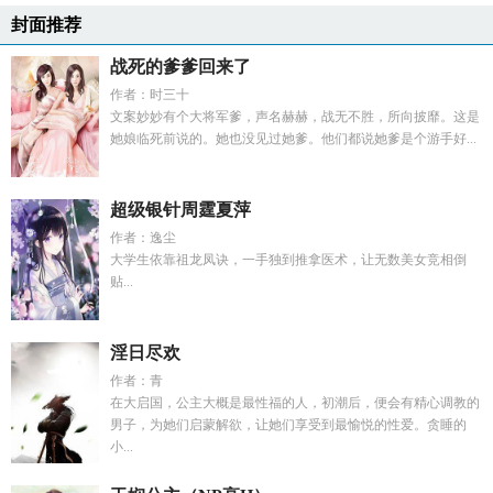
封面推荐
战死的爹爹回来了
作者：时三十
文案妙妙有个大将军爹，声名赫赫，战无不胜，所向披靡。这是
她娘临死前说的。她也没见过她爹。他们都说她爹是个游手好...
超级银针周霆夏萍
作者：逸尘
大学生依靠祖龙凤诀，一手独到推拿医术，让无数美女竞相倒
贴...
淫日尽欢
作者：青
在大启国，公主大概是最性福的人，初潮后，便会有精心调教的
男子，为她们启蒙解欲，让她们享受到最愉悦的性爱。贪睡的
小...