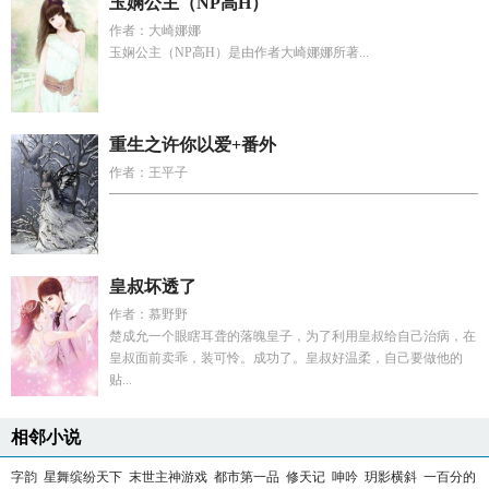
玉娴公主（NP高H）
作者：大崎娜娜
玉娴公主（NP高H）是由作者大崎娜娜所著...
重生之许你以爱+番外
作者：王平子
━━━━━━━━━━━━━━━━━━━━━━━━━━━━━━
皇叔坏透了
作者：慕野野
楚成允一个眼瞎耳聋的落魄皇子，为了利用皇叔给自己治病，在
皇叔面前卖乖，装可怜。成功了。皇叔好温柔，自己要做他的
贴...
相邻小说
字韵
星舞缤纷天下
末世主神游戏
都市第一品
修天记
呻吟
玥影横斜
一百分的