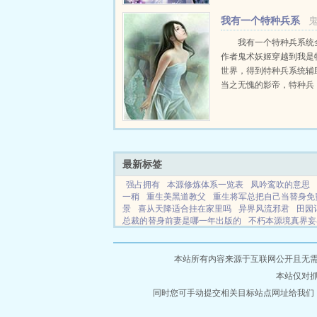
当称臣为相父。女帝...
我有一个特种兵系
统
我有一个特种兵系统
作者鬼术妖姬穿越到我是
世界，得到特种兵系统辅
当之无愧的影帝，特种兵
员。化妆渗透，全靠演，
兵种都做到了极致，是当
兵中之王。勇猛特...
最新标签
强占拥有
本源修炼体系一览表
凤吟鸾吹的意思
一稍
重生美黑道教父
重生将军总把自己当替身免
景
喜从天降适合挂在家里吗
异界风流邪君
田园
总裁的替身前妻是哪一年出版的
不朽本源境真界妄
八零随军改嫁白眼狼悔哭了 天悦
我们生活在南京
夫夫相爱
强占霸占
高山流水一线天什么意思
我
界小说
宁木小说
瑞竹小说
蓝屏小说
平木小说
本站所有内容来源于互联网公开且无需登录
小说
蜘蛛小说
金诺小说
掌读小说
三辰星小说
本站仅对
小说
中正小说
绯红小说
重生小说
苍天小说
天龙小说
同时您可手动提交相关目标站点网址给我们