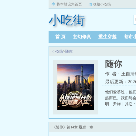
将本站设为首页
收藏小吃街
小吃街
首 页
玄幻修真
重生穿越
都市
小吃街
>
随你
随你
作 者：王自清
最后更新：2026-0
他们爱慕过，他们
起而已。我们终会
明，尹梅┃其它：
《随你》第14章 最后一章