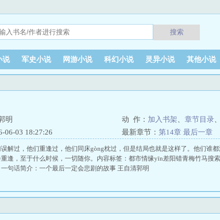
搜索
小说
军史小说
网游小说
科幻小说
灵异小说
其他小说
郭明
动 作：
加入书架
、
章节目录
6-03 18:27:26
最新章节：
第14章 最后一章
误解过，他们重逢过，他们同床gòng枕过，但是结局也就是这样了。他们谁
重逢，至于什么时候，一切随你。内容标签：都市情缘yīn差阳错青梅竹马搜
一句话简介：一个最后一定会悲剧的故事 王自清郭明