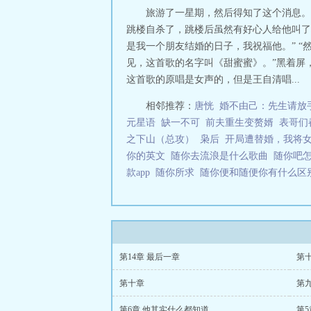
旅游了一星期，然后得知了这个消息。
跳楼自杀了，跳楼后虽然有好心人给他叫了
是我一个朋友结婚的日子，我祝福他。” 
见，这首歌的名字叫《甜蜜蜜》。”黑着屏
这首歌的原唱是女声的，但是王自清唱...
相邻推荐：
唐恍
婚不由己：先生请放
元星语
缺一不可
前夫重生变赘婿
表哥们
之下山（总攻）
枭后
开局遭替婚，我将
你的英文
随你去流浪是什么歌曲
随你吧
款app
随你所求
随你便和随便你有什么
第14章 最后一章
第
第十章
第
第6章 他其实什么都知道
第5章