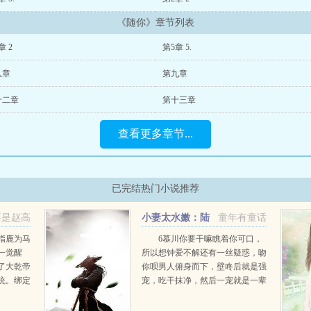
《随你》章节列表
章 2
第5章 5.
八章
第九章
十二章
第十三章
查看更多章节...
已完结热门小说推荐
不是赵高
小妻太水嫩：陆
童年有童话
教授花式宠
指鹿为马
6慕川你要干嘛瞧着你可口，
一觉醒
所以想钟爱不解还有一丝疑惑，吻
了大乾帝
你呗男人俯身而下，壁咚后就是强
统。绑定
宠，吃干抹净，然后一宠就是一辈
能获得奖
子...
，陛下应