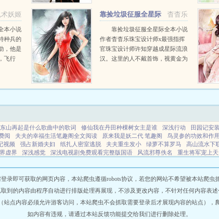
鬼术妖姬
靠捡垃圾征服全星际
杳杳乐
全本小说
靠捡垃圾征服全星际全本小说
特种兵的
作者杳杳乐珠宝设计师x最强指挥
助，他是
官珠宝设计师许知穿越成星际流浪
，飞行
汉。这里的人不戴首饰，视黄金为
在每一个
废土，垃圾堆里遍地是黄金。便宜
之无愧的
爹妈找到许知，想利用她罕见的等
级能力光宗耀祖，把...
东山再起是什么歌曲中的歌词
修仙我在丹田种棵树女主是谁
深浅行动
田园记安
费阅
夫夫的幸福生活笔趣阁全文阅读
原来我是妖二代 笔趣阁
鸟灵参的功效和作
记视频
强占新婚夫妇
纸扎人密室逃脱
夫夫重生发小
绿萝不算罗马
高山流水下
界虚界
深浅感觉
深浅电视剧免费观看完整版国语
风流邪尊佚名
重生将军宠上天
什么时候上映
三国神cc
鸟灵生图片
我们生活在南京演员表
原来我是妖二代结局
很好那么你呢歌词
末日求生安装
王爷求子
北境小说
看看小说
博雅小说
天木
瑞森小说
麦片小说
锦竹小说
森南小说
森润小说
皇冠小说
光程小说
甘蔗小
即可获取的网页内容，本站爬虫遵循robots协议，若您的网站不希望被本站爬虫抓取，可
青羽小说
麦片小说
拾六小说
锦阅小说
天光小说
古光小说
文斋小说
童话小
抓取到的内容由程序自动进行排版处理再展现，不涉及更改内容，不针对任何内容表述
深虹小说
绯润小说
幻想星小说
古读小说
墨竹小说
灵润小说
瑞白小说
鳄霸小
（站点内容必须允许游客访问，本站爬虫不会抓取需要登录后才展现内容的站点），
如内容有违规，请通过本站反馈功能提交给我们进行删除处理。