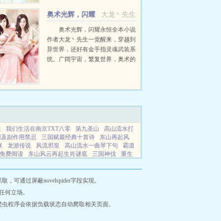
位异能者的激情演讲...
奥术光辉，闪耀
大龙丶先生
永恒
奥术光辉，闪耀永恒全本小说
作者大龙丶先生一觉醒来，穿越到
异世界，还好有金手指灵魂武装系
统。广阔宇宙，繁复世界，奥术的
前行与天赋的好坏并无直接的关
系。但不可否认，强大天赋是迈向
成功的捷径之一。...
装
我们生活在南京TXT八零
第九圣山
高山流水打
用及副作用禁忌
三国赋最经典十首诗
东山再起风
联
龙游传说
风流邪皇
高山流水一曲琴下句
霸道
免费阅读
东山风云再起生肖谜底
三国神伐
重生
东山再起高峰歌词
高山流水端起来是啥歌
重生之
小说
驿站小说
剑空客栈
绯润小说
古木小说
看
说
红塔小说
北岛小说
知客文库
云溪小说
深虹
通过屏蔽novelspider字段实现。
说
浅蓝小说
至白小说
晨露小说
万福小说
萌宠
任何立场。
说
锦竹小说
蓝江小说
浅森小说
海仙小说
八部
爬虫程序会依据负载状态自动爬取相关页面。