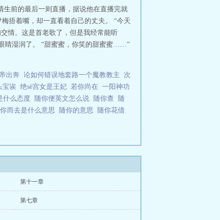
清生前的最后一则直播，据说他在直播完就
梅捂着嘴，却一直看着自己的丈夫。 “今天
的交情。这是首老歌了，但是我经常能听
睛湿润了。 “甜蜜蜜，你笑的甜蜜蜜……”
帝出奔
论如何错误地套路一个魔教教主
次
头宝诶
绝sè宫女是王妃
若你尚在
一阳神功
是什么态度
随你便英文怎么说
随你查
随
随你而去是什么意思
随你的意思
随你花借
吧
第十一章
第七章