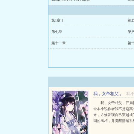
第1章 1
第2
第七章
第
第十一章
第
我，女帝相父，
我
开局指鹿为马
我，女帝相父，开局
全本小说作者我不是赵高
来，方修发现自己穿越成
国的丞相，并觉醒情绪系
女帝，引发情绪波动，就
励。于是。方修先帝遗诏