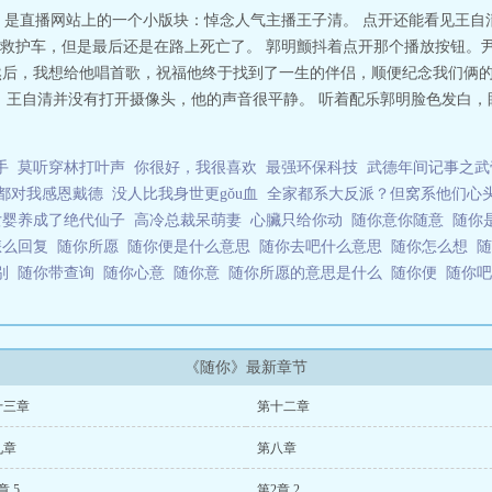
 是直播网站上的一个小版块：悼念人气主播王子清。 点开还能看见王自
救护车，但是最后还是在路上死亡了。 郭明颤抖着点开那个播放按钮。尹
“然后，我想给他唱首歌，祝福他终于找到了一生的伴侣，顺便纪念我们俩
，王自清并没有打开摄像头，他的声音很平静。 听着配乐郭明脸色发白，眼
手
莫听穿林打叶声
你很好，我很喜欢
最强环保科技
武德年间记事之武
都对我感恩戴德
没人比我身世更gǒu血
全家都系大反派？但窝系他们心
女婴养成了绝代仙子
高冷总裁呆萌妻
心臟只给你动
随你意你随意
随你
怎么回复
随你所愿
随你便是什么意思
随你去吧什么意思
随你怎么想
区别
随你带查询
随你心意
随你意
随你所愿的意思是什么
随你便
随你
《随你》最新章节
十三章
第十二章
九章
第八章
 5.
第2章 2