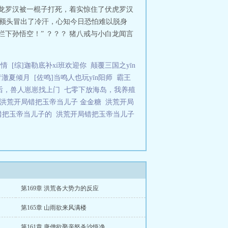
降龙罗汉被一棍子打死，着实惊住了伏虎罗汉
汉额头冒出了冷汗，心知今日恐怕难以脱身
下孙悟空！” ？？？ 猪八戒与小白龙闻言
爱情
[综]迦勒底补xí班欢迎你
颠覆三国之yīn
萧澈夏倾月
[佐鸣]当鸣人也玩yīn阳师
霸王
后，兽人崽崽找上门
七零下放海岛，我养殖
洪荒开局错把玉帝当儿子 金金糖
洪荒开局
错把玉帝当儿子的
洪荒开局错把玉帝当儿子
第169章 洪荒各大势力的反应
第165章 山雨欲来风满楼
第161章 唐僧欲娶亲怒杀沙悟净