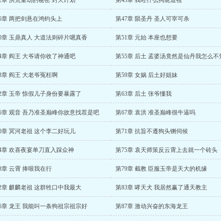
2章 洪荒量劫的秘密 封天计划
第43章 我呸什么狗屁道祖
6章 两把剑悬在鸿钧头上
第47章 陨圣丹 圣人可宰可杀
0章 玉鼎真人 大道法则碎片嗯真香
第51章 元始 本座也想要
4章 阎王 大爷请你收了神通吧
第55章 后土 孟婆汤竟然是仙丹我怎么不
8章 阎王 大老爷冤枉啊
第59章 女娲 后土好姐妹
2章 玉帝 惊假儿子身份要暴露了
第63章 后土 张爷懂我
66章 观音 吾乃准圣巅峰你故意找茬是吧
第67章 袁洪 准圣巅峰很牛逼吗
0章 冥河老祖 这个李二好玩儿
第71章 抗旨不遵狗头铡伺候
74章 欢喜夜宴单刀直入踩众神
第75章 袁天师策反云霄上去就一个砖头
8章 云霄 捧哏我在行
第79章 截教 臣服玉帝是天大的机缘
2章 麒麟老祖 这群牲口中我最大
第83章 哮天犬 我居然赢了通天教主
6章 龙王 我能叫一条狗祖宗祖宗好
第87章 激动兴奋的东海龙王