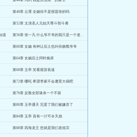
第44章 鸿钧 我是洪荒唯一的家长
第48章 云霄 女娲你不是很嚣张的吗
第52章 太清圣人元始天尊斗智斗勇
知道
第56章 张一凡 什么爷不爷的我只是一个老农民
第60章 女娲 有种让后土也叫你杨戬爷爷
第64章 女娲后土同时偷床
第68章 玉帝 笑看观音装逼
第72章 哪吒 希望李家不会遭受大祸吧
第76章 反叛全部诛杀一个不留
第80章 玉帝通天 完蛋了我们被嫌弃了
第84章 玉帝 吾有一计可令天崩
第88章 四海龙王 您就是我们老祖宗