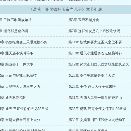
《洪荒：开局错把玉帝当儿子》章节列表
2章 丑狗不麒麟族始祖
第3章 玉帝不猪抢食
6章 遛鸟那是金乌啊
第7章 这群仙女是几个月没吃饭吗
10章 杨戬吃瘪变三只眼宠物小狗
第11章 杨戬你要大道圣人之位不要
4章 通天还不快叫爷爷
第15章 通天小通通多吃点猪脑补补
8章 跟我去干一件大事
第19章 孙大圣归西天西游取经团队全灭
2章 玉帝与杨戬互飙演技
第23章 宰个牛就像是宰了天道
26章 天庭护天大阵三界之力
第27章 玉帝 通天大侄子你来啦
0章 通天怒骂鸿钧
第31章 天罚大黑狗一锄头崩碎灵山
4章 通天 三宵带你们去见我爷爷
第35章 杨戬 云霄小侄女还不叫我叔叔
38章 女娲大侄女云霄上大分
第39章 女娲眼泪汪汪我特么太感动了