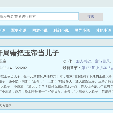
搜索
小说
军史小说
网游小说
科幻小说
灵异小说
其他小说
开局错把玉帝当儿子
玉帝
动 作：
加入书架
、
章节目录
6-14 15:26:02
最新章节：
第172章 女儿国
错把玉帝当儿子：张一凡穿越到凤仙郡六十年，在家门口碰到了下凡的玉皇大帝
逆子，还不跪下叫爹！”玉帝：“……爹！”时隔多天，通天跟踪玉帝。玉帝介绍
大侄子，小通通！”通天：？？？结拜兄弟还能忍一忍，你大侄子是几个意思？
：“小通通，通弟，晚上陪哥喝一个~”多日后。玉帝：“太清圣人大侄子，你皮痒
么？敢拿我东西，我要抽她屁屁！”洪荒众大能：？？？ 张一凡玉帝
战各方震动