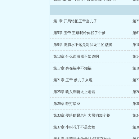
第1章 开局错把玉帝当儿子
第
第5章 玉帝 王母我给你找了个爹
第
第9章 洗脚水不这是对我龙祖的恩赐
第
第13章 什么西游朕不知道啊
第1
第17章 身在福中不知福
第1
第21章 玉帝 爹儿子来啦
第2
第25章 狗头铡斩太上老君
第
第29章 鞭打诸圣
第3
第33章 要给麒麟老祖大黑狗加个餐
第3
第37章 小叫花子不是女娲
第