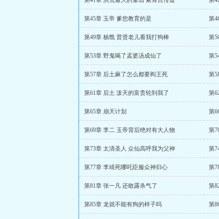
第41章 洪荒最大的量劫 紫霄宫传道
第4
第45章 玉帝 爹您教育的是
第4
第49章 杨戬 普贤老儿看我打狗棒
第5
第53章 野鬼喝了孟婆汤成仙了
第5
第57章 后土麻了怎么都要阎王死
第5
第61章 后土 泼天的富贵轮到我了
第6
第65章 崩天计划
第
第69章 李二 玉帝背后绝对有大人物
第7
第73章 太清圣人 众仙高呼我为父神
第
第77章 李靖死哪吒臣服众神归心
第7
第81章 张一凡 还敢露杀气了
第8
第85章 龙就不能有狗的样子吗
第8