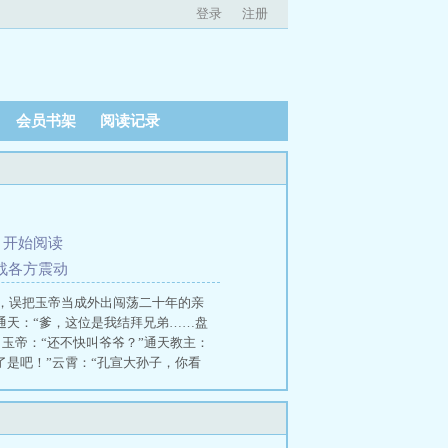
登录
注册
会员书架
阅读记录
、
开始阅读
大战各方震动
，误把玉帝当成外出闯荡二十年的亲
通天：“爹，这位是我结拜兄弟……盘
玉帝：“还不快叫爷爷？”通天教主：
了是吧！”云霄：“孔宣大孙子，你看