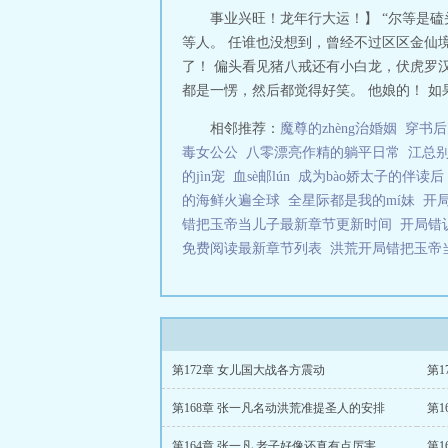
事业兴旺！龙年行大运！】 “尔等是
等人。 任谁也没想到，曾经不过区区金仙
了！ 偏头看见猪八戒还有小白龙，伏虎罗
都是一愣，然后都觉得好笑。 他娘的！ 如
相邻推荐：
魔尊的zhèng治婚姻
穿书后
毒女公公
八零漂亮作精的躺平日常
江总
的jìn宠
血sè邮lún
成为bào娇太子的伴读后
的海鲜火遍全球
全星际都是我的mí妹
开
错把玉帝当儿子最新章节更新时间
开局错
免费阅读最新章节列表
洪荒开局错把玉帝
第172章 女儿国大战各方震动
第1
第168章 张一凡名动洪荒准提圣人的安排
第1
第164章 张一凡 老子好像还真有点厉害