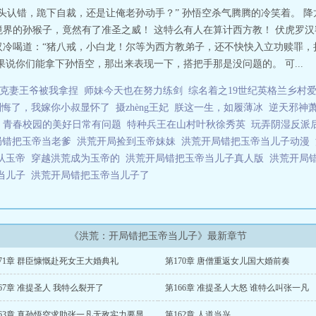
磕头认错，跪下自裁，还是让俺老孙动手？” 孙悟空杀气腾腾的冷笑着。 
境界的孙猴子，竟然有了准圣之威！ 这特么有人在算计西方教！ 伏虎罗
汉冷喝道：“猪八戒，小白龙！尔等为西方教弟子，还不快快入立功赎罪，拦
果说你们能拿下孙悟空，那出来表现一下，搭把手那是没问题的。 可...
克妻王爷被我拿捏
师妹今天也在努力练剑
综名着之19世纪英格兰乡村
别悔了，我嫁你小叔显怀了
摄zhèng王妃
朕这一生，如履薄冰
逆天邪神
青春校园的美好日常有问题
特种兵王在山村叶秋徐秀英
玩弄阴湿反派
局错把玉帝当老爹
洪荒开局捡到玉帝妹妹
洪荒开局错把玉帝当儿子动漫
认玉帝
穿越洪荒成为玉帝的
洪荒开局错把玉帝当儿子真人版
洪荒开局
当儿子
洪荒开局错把玉帝当儿子了
《洪荒：开局错把玉帝当儿子》最新章节
71章 群臣慷慨赴死女王大婚典礼
第170章 唐僧重返女儿国大婚前奏
67章 准提圣人 我特么裂开了
第166章 准提圣人大怒 谁特么叫张一凡
第163章 真孙悟空求助张一凡无敌实力要显露了
第162章 人道当兴