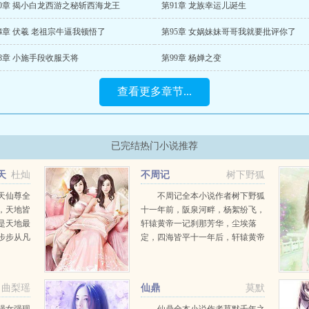
90章 揭小白龙西游之秘斩西海龙王
第91章 龙族幸运儿诞生
4章 伏羲 老祖宗牛逼我顿悟了
第95章 女娲妹妹哥哥我就要批评你了
8章 小施手段收服天将
第99章 杨婵之变
查看更多章节...
已完结热门小说推荐
天
杜灿
不周记
树下野狐
天仙尊全
不周记全本小说作者树下野狐
，天地皆
十一年前，阪泉河畔，杨絮纷飞，
是天地最
轩辕黄帝一记刹那芳华，尘埃落
步步从凡
定，四海皆平十一年后，轩辕黄帝
辰，斗苍
萍...
曲梨瑶
仙鼎
莫默