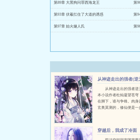
第89章 大黑狗问罪西海龙王
第
第93章 伏羲扛住了大道的诱惑
第9
第97章 始火燧人氏
第9
从神迹走出的强者(逆
仙尊)
从神迹走出的强者逆
本小说作者杜灿凝望苍穹
在脚下，谁与争锋。肉身
玄奥莫测的，修仙便是一
人肉仙境修至人仙，逆星
穹，得永生...
穿越后，我成了冷面
煞神的掌心宝