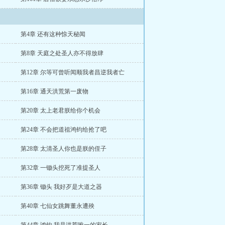
第4章 还有这种惊天秘闻
第8章 天庭之处圣人亦不得放肆
第12章 尔等可曾听闻顺我者昌逆我者亡
第16章 通天洪荒第一废物
第20章 太上老君朕给你个机会
第24章 不会把道祖鸿钧给抢了吧
第28章 太清圣人你也是朕的侄子
第32章 一锄头挖死了准提圣人
第36章 锄头 我好歹是大道之器
第40章 七仙女跳舞董永遭殃