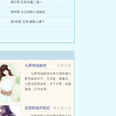
第92章 孔宣伏羲二选一
第96章 火云洞新人选诞生
第100章 玉帝 杨戬上课了
七界传说前传
心梦无痕
七界传说前传全本小说作者心
梦无痕逆天子，万灭徒，相逢日，
七界无洪荒末年，天下大旱，百族
激战，只为水源...
后宫职场升职记
青丘美人云