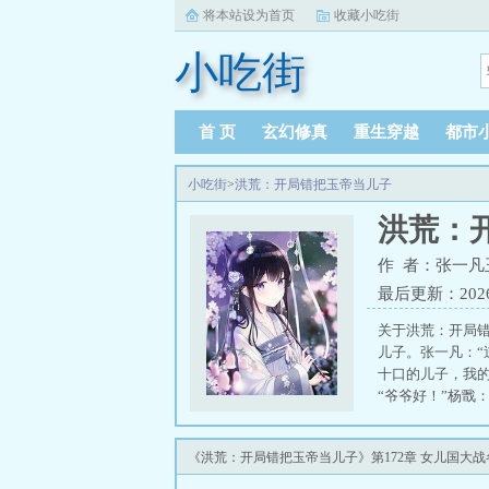
将本站设为首页
收藏小吃街
小吃街
首 页
玄幻修真
重生穿越
都市
小吃街
>
洪荒：开局错把玉帝当儿子
洪荒：
作 者：张一凡
最后更新：2026-0
关于洪荒：开局
儿子。张一凡：“
十口的儿子，我的
“爷爷好！”杨戬
见我女娲大侄女了
《洪荒：开局错把玉帝当儿子》第172章 女儿国大