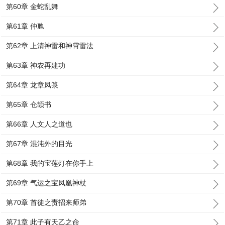
第60章 金蛇乱舞
第61章 仲虺
第62章 上清神雷和神霄雷法
第63章 神农再建功
第64章 龙章凤箓
第65章 仓颉书
第66章 人文人之道也
第67章 混沌外的目光
第68章 我的宝莲灯在你手上
第69章 气运之宝凤凰神杖
第70章 首徒之责招来师弟
第71章 此子有天乙之命