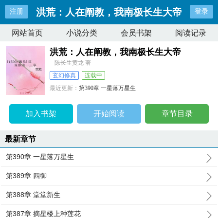
洪荒：人在阐教，我南极长生大帝
注册
登录
网站首页
小说分类
会员书架
阅读记录
洪荒：人在阐教，我南极长生大帝
陈长生黄龙 著
玄幻修真
连载中
最近更新：
第390章 一星落万星生
更新时间：
2026-06-28 22:38:50
加入书架
开始阅读
章节目录
最新章节
第390章 一星落万星生
第389章 四御
第388章 堂堂新生
第387章 摘星楼上种莲花