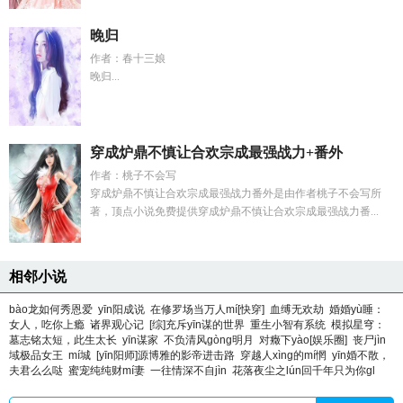
晚归
作者：春十三娘
晚归...
穿成炉鼎不慎让合欢宗成最强战力+番外
作者：桃子不会写
穿成炉鼎不慎让合欢宗成最强战力番外是由作者桃子不会写所
著，顶点小说免费提供穿成炉鼎不慎让合欢宗成最强战力番...
相邻小说
bào龙如何秀恩爱
yīn阳成说
在修罗场当万人mí[快穿]
血缚无欢劫
婚婚yù睡：
女人，吃你上瘾
诸界观心记
[综]充斥yīn谋的世界
重生小智有系统
模拟星穹：
墓志铭太短，此生太长
yīn谋家
不负清风gòng明月
对癥下yào[娱乐圈]
丧尸jìn
域极品女王
mí城
[yīn阳师]源博雅的影帝进击路
穿越人xìng的mí惘
yīn婚不散，
夫君么么哒
蜜宠纯纯财mí妻
一往情深不自jìn
花落夜尘之lún回千年只为你gl