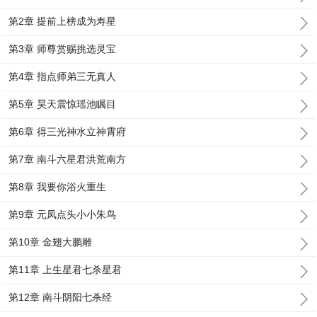
第2章 提前上榜成为寿星
第3章 师尊赏赐挑选灵宝
第4章 指点师弟三无真人
第5章 昊天震惊瑶池瞩目
第6章 得三光神水立神霄府
第7章 南斗六星君洪荒南方
第8章 我要你浴火重生
第9章 元凤点头小小朱鸟
第10章 金翅大鹏雕
第11章 上生星君七杀星君
第12章 南斗阴阳七杀经