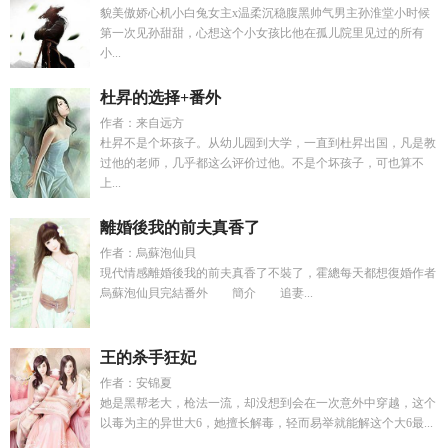
貌美傲娇心机小白兔女主x温柔沉稳腹黑帅气男主孙淮堂小时候
第一次见孙甜甜，心想这个小女孩比他在孤儿院里见过的所有
小...
杜昇的选择+番外
作者：来自远方
杜昇不是个坏孩子。从幼儿园到大学，一直到杜昇出国，凡是教
过他的老师，几乎都这么评价过他。不是个坏孩子，可也算不
上...
離婚後我的前夫真香了
作者：烏蘇泡仙貝
現代情感離婚後我的前夫真香了不裝了，霍總每天都想復婚作者
烏蘇泡仙貝完結番外 簡介 追妻...
王的杀手狂妃
作者：安锦夏
她是黑帮老大，枪法一流，却没想到会在一次意外中穿越，这个
以毒为主的异世大6，她擅长解毒，轻而易举就能解这个大6最...