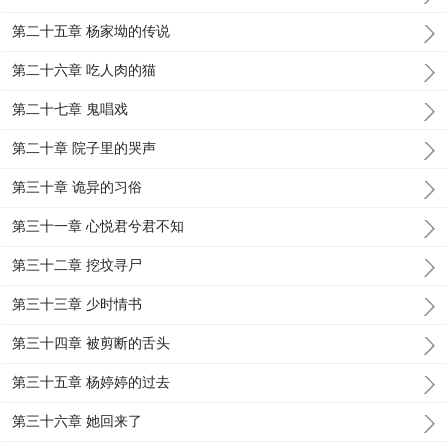
第二十五章 杨家坳的传说
第二十六章 吃人肉的猫
第二十七章 鬼唱戏
第二十章 院子里的哭声
第三十章 诡异的习俗
第三十一章 心悦君兮君不知
第三十二章 挖坟寻尸
第三十三章 少时情书
第三十四章 被剪断的舌头
第三十五章 杨婷婷的过去
第三十六章 她回来了