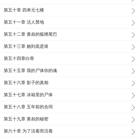
第五十章 四单元七楼
第五十一章 活人禁地
第五十二章 黄叔的狐狸尾巴
第五十三章 她到底是谁
第五十四章白骨
第五十五章 我的尸体你的魂
第五十六章 影子的真相
第五十七章 冰箱里的尸体
第五十八章 五年前的合同
第五十九章 黄叔的秘密
第六十章 为了活着而活着