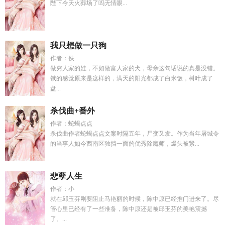
陛下今天火葬场了吗无情眼...
我只想做一只狗
作者：佚
做穷人家的娃，不如做富人家的犬，母亲这句话说的真是没错。
饿的感觉原来是这样的，满天的阳光都成了白米饭，树叶成了
盘...
杀伐曲+番外
作者：蛇蝎点点
杀伐曲作者蛇蝎点点文案时隔五年，尸变又发。作为当年屠城令
的当事人如今西南区独挡一面的优秀除魔师，爆头被紧...
悲孽人生
作者：小
就在邱玉芬刚要阻止马艳丽的时候，陈中原已经推门进来了。尽
管心里已经有了一些准备，陈中原还是被邱玉芬的美艳震撼
了。...