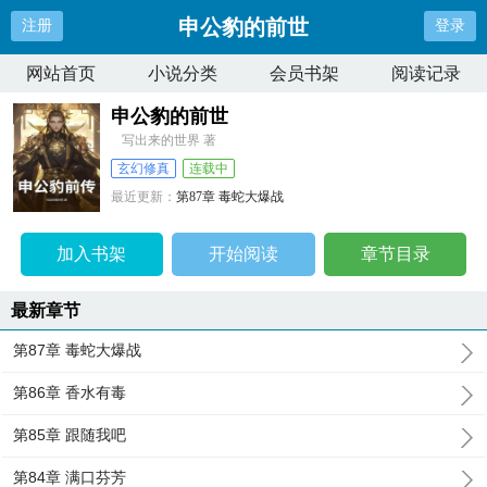
申公豹的前世
注册
登录
网站首页
小说分类
会员书架
阅读记录
申公豹的前世
写出来的世界 著
玄幻修真
连载中
最近更新：
第87章 毒蛇大爆战
更新时间：
2026-02-09 01:22:35
加入书架
开始阅读
章节目录
最新章节
第87章 毒蛇大爆战
第86章 香水有毒
第85章 跟随我吧
第84章 满口芬芳