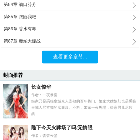
第84章 满口芬芳
第85章 跟随我吧
第86章 香水有毒
第87章 毒蛇大爆战
查看更多章节...
封面推荐
长女惊华
作者：一夜暴富
姬家乃是禹临皇城众人崇敬的百年将门。姬家大姑娘却也是禹临
皇城人尽皆知的窝囊废。不料，姬家一夜坍塌，姬家男儿尽数
战...
陛下今天火葬场了吗/无情眼
作者：杳杳云瑟