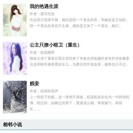
我的艳遇生涯
作者：墨羽无痕
作品简介陪床不难，难的是陪一个美女的床，而她还是主动的，
陪一个美女的床也不太难，难的是又加了一个美女，她们...
公主只撩小暗卫（重生）
作者：枕风睡野
预收文渣了暴君后我又穿回来了等春光求收藏作者专栏求收藏姜
泠是明昭帝最疼爱的女儿，为爱任性忤逆血亲，最终也只不过...
贱妾
作者：枯荷听雨声
上一世犯下的贱，这一世绝不再碰，权谋私欲全化为一句阿弥陀
佛，削过的，如睡过的男子，通通成云烟。掌厨握勺，再留
长，...
相邻小说