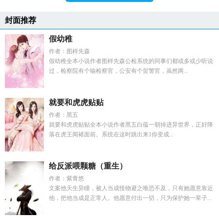
封面推荐
假幼稚
作者：图样先森
假幼稚全本小说作者图样先森公检系统的同事们都或多或少听说
过，检察院有个喻检察官，公安有个贺警官，虽然两...
就要和虎虎贴贴
作者：黑五
就要和虎虎贴贴全本小说作者黑五白蕴一朝掉进异世界，正好降
落在虎王闻褚面前。系统在这时跳出来1你变成...
给反派喂颗糖（重生）
作者：紫青悠
文案他天生异瞳，被人当成怪物避之唯恐不及，只有她愿意靠近
他，把他当成是正常人。他愿意付出一切，只为保护她一辈子...