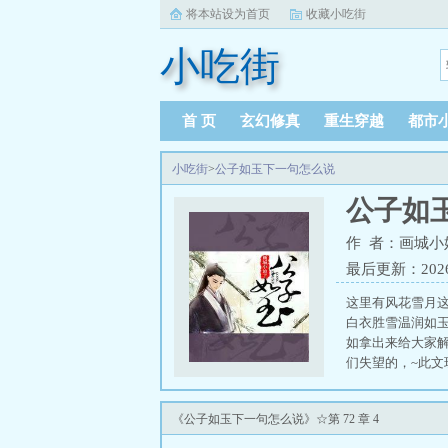
将本站设为首页
收藏小吃街
小吃街
首 页
玄幻修真
重生穿越
都市
小吃街
>
公子如玉下一句怎么说
公子如
作 者：画城小
最后更新：2026-0
这里有风花雪月
白衣胜雪温润如
如拿出来给大家
们失望的，~此
寒，李默然┃其
《公子如玉下一句怎么说》☆第 72 章 4