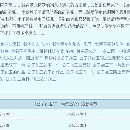
匣子里…… 就在厄儿怀孕的消息传遍云隐山庄后，云隐山庄里来了一名
的副管家。 李默然听闻后见了那白副管家一面，随后便把他调到了厄儿
正在和那些小丫鬟编草虫子玩儿，见到白管家只是瞥了他一眼然后挥挥手
你的，不用搭理我。” 那白管家低着头恭敬的应了一声是，便悄悄的退下
提升了很多个檔次。...
梅菲尔夏日
我本非人
失格
我的军功能加点
开局：觉醒至强剑仙体
血
心相伴
带着手机重生，目标科技教父
独倾
神秘爱人之“一身二用”
神女
情从东边升起，西边落下
周瑜传之公子如玉
公子颜如玉陌上世无双什
玉世无双下一句
公子如玉的下一句
公子如玉世无双
公子如玉下一句是
公子如玉的作品
公子如玉女子如什么
公子如玉下一句
公子如玉陌上无
无双
公子如玉百科
陌上公子如玉
《公子如玉下一句怎么说》最新章节
72 章 3
☆第 72 章 1
 67 章
☆第 63 章 1