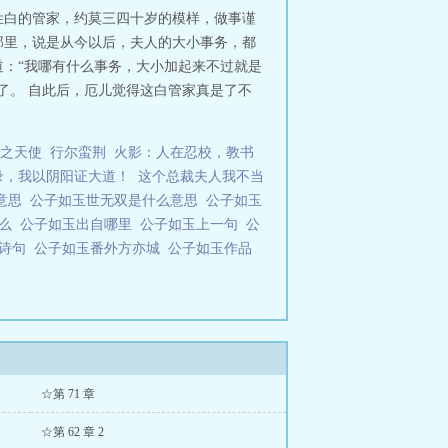
姓白的管家，约莫三四十岁的模样，做事谨
那里，说是从今以后，夫人的大小事务，都
道：“我哪有什么事务，大小加起来不过就是
了。 自此后，厄儿觉得这白管家真是了不
之天使
行尔蛮荆
火影：人在忍校，教书
录，我以阴阳证大道！
这个总裁夫人我不当
么意思
公子如玉世无双是什么意思
公子如玉
什么
公子如玉出自哪里
公子如玉上一句
公
双诗句
公子如玉番外方亦城
公子如玉作品
☆第 71 章
☆第 62 章 2