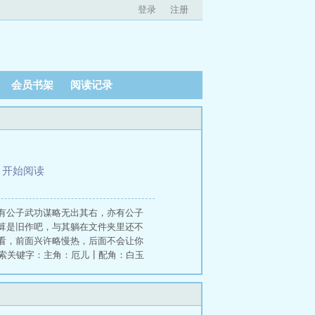
登录
注册
会员书架
阅读记录
、
开始阅读
有公子武功谋略无出其右，亦有公子
算是旧作吧，与其躺在文件夹里还不
看，前面兴许略慢热，后面不会让你
搜索关键字：主角：厄儿┃配角：白玉