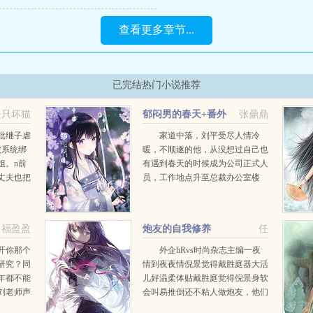
查看更多章节...
已完结热门小说推荐
是只坏猫
郁闷男的春天+番外
张鼎鼎
批继子虐
家道中落，刘平受尽人情冷
被系统绑
暖，不顺遂的他，从没想过自己也
姐。n前
有遇到春天的时候成为公司正式人
丈夫也把
员，工作地点升至总裁办公室楼
后对她虐
层！但是，这「春天」似乎来的有
末世来的
点诡异，总裁韩耀每每看他不顺
情的受气
眼，老是扒他裤子，把他当女人
福盈盈
炮友的自我修养
任
...
用，却又在他重病梦魇时，寸步
不...
开你那个
外企hRvs时尚杂志主编一夜
研究？同
情到夜夜情倪景觉得戴胜庭器大活
年都不能
儿好温柔体贴戴胜庭觉得倪景身软
刘老师声
会叫易推倒还不粘人做炮友，他们
嗯，我已
俩都算顶优秀的1v1，两位都不是