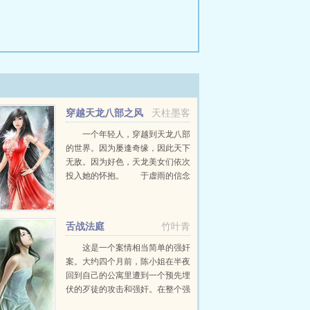
穿越天龙八部之风
天柱墨客
流虚雨
一个年轻人，穿越到天龙八部
的世界。因为屡逢奇缘，因此天下
无敌。因为好色，天龙美女们依次
投入她的怀抱。 于虚雨的信念
是爱江山更爱美人杜丹花下死，做
鬼也风流。 他学会了无涯子段
家的武功，也继承了他们的风流。
舌战法庭
竹叶青
王语嫣阿箩...
这是一个案情相当简单的强奸
案。大约四个月前，陈小姐在半夜
回到自己的公寓里遭到一个预先埋
伏的歹徒的攻击和强奸。在整个强
奸过程中陈小姐被蒙上了双眼，自