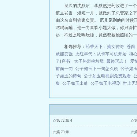
良久的沈默后，李默然把药收进了一个
慎且妥当，短短一月，就做到了总管家之下
由这名白副管家负责。 厄儿见到他的时候
吃喝玩睡，他一向喜欢小题大做，你只管忙
起，不过是吃喝玩睡，竟然都被他照顾的一下
相邻推荐：
药香天下：嫡女传奇
苍颜
就能变强
火红年代：从卡车司机开始
禛
了[穿书]
太子热衷捡垃圾
最终形态！
爱
前面一句
公子如玉下一句怎么说
公子如
子如玉的诗句
公子如玉电视剧免费观看
集
公子如玉出处
公子如玉电视剧
世上
☆第 72 章 4
☆第 
☆第 70 章
☆第