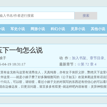
搜索
小说
军史小说
网游小说
科幻小说
灵异小说
其他小说
玉下一句怎么说
娘子
动 作：
加入书架
、
章节目录
4-19 18:31:17
最新章节：
☆第 72 章 4
这里有金戈铁马这里有清秀佳人，天真纯善，亦有女子侠肝义胆，艷绝天下这里
玉华这里——就是小娘子费了好多脑细胞写的《公子如玉》欢迎来戳这里有话说
解个闷儿，可以喷，请轻喷，看过小娘子文的对我写的东西还有些信心的可以看
文现在边修边发，日更没问题，留言多多有双更~就这样吧内容标签：灵异神怪
它：