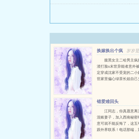
换嫁换出个疯
岁岁
批儿子乖乖夫君
腹黑女主二哈男主疯
渣打脸n末世异能者意外
定穿成沈家不受宠的二小
世家里偏心绿茶长姐自己
长姐当白月光，在姐姐死
心虐身让她受尽折磨。n
沈婉宁可不是渴望亲情爱
错爱难回头
包。n想让我把亲事换给姐姐
江同志，你真愿意离
混账妻子，加入西南秘密
意可就不能反悔了，这五
跟外界联系！电话那端，
音格外激动。江盛晦涩道