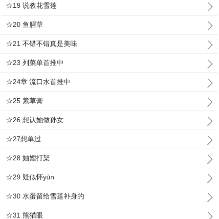
☆19 说教花雪莲
☆20 鱼腥草
☆21 不错不错真是美味
☆23 列菜单首推中
☆24章 流口水首推中
☆25 紫草膏
☆26 想认她做孙女
☆27想单过
☆28 妯娌打架
☆29 疑似怀yùn
☆30 水蛋留给雪莲补身的
☆31 熊猫眼