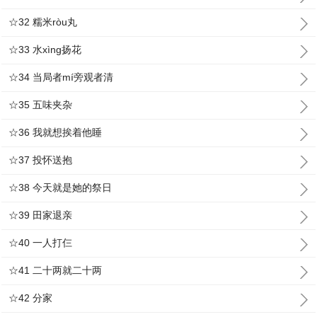
☆32 糯米ròu丸
☆33 水xìng扬花
☆34 当局者mí旁观者清
☆35 五味夹杂
☆36 我就想挨着他睡
☆37 投怀送抱
☆38 今天就是她的祭日
☆39 田家退亲
☆40 一人打仨
☆41 二十两就二十两
☆42 分家