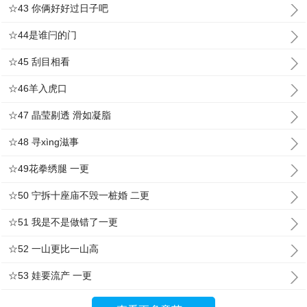
☆43 你俩好好过日子吧
☆44是谁闩的门
☆45 刮目相看
☆46羊入虎口
☆47 晶莹剔透 滑如凝脂
☆48 寻xìng滋事
☆49花拳绣腿 一更
☆50 宁拆十座庙不毁一桩婚 二更
☆51 我是不是做错了一更
☆52 一山更比一山高
☆53 娃要流产 一更