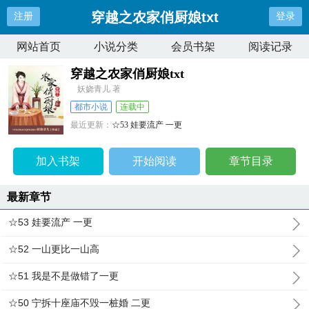
穿越之农家俏厨娘txt
注册
登录
网站首页
小说分类
会员书架
阅读记录
穿越之农家俏厨娘txt
妖娆青儿 著
都市小说
连载中
最近更新：
☆53 娃要流产 一更
更新时间：
2026-06-23 11:23:39
加入书架
开始阅读
章节目录
最新章节
☆53 娃要流产 一更
☆52 一山更比一山高
☆51 我是不是做错了一更
☆50 宁拆十座庙不毁一桩婚 二更