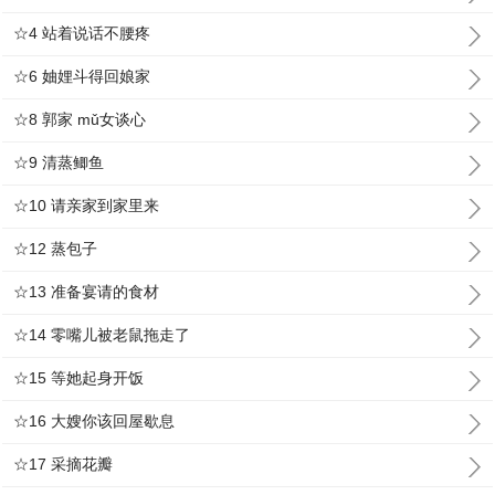
☆4 站着说话不腰疼
☆6 妯娌斗得回娘家
☆8 郭家 mǔ女谈心
☆9 清蒸鲫鱼
☆10 请亲家到家里来
☆12 蒸包子
☆13 准备宴请的食材
☆14 零嘴儿被老鼠拖走了
☆15 等她起身开饭
☆16 大嫂你该回屋歇息
☆17 采摘花瓣