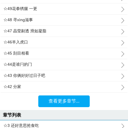
☆49花拳绣腿 一更
☆48 寻xìng滋事
☆47 晶莹剔透 滑如凝脂
☆46羊入虎口
☆45 刮目相看
☆44是谁闩的门
☆43 你俩好好过日子吧
☆42 分家
查看更多章节...
章节列表
☆3 还好意思抢食吃