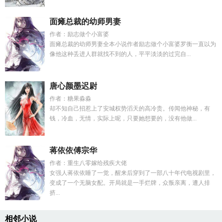
面瘫总裁的幼师男妻
作者：励志做个小富婆
面瘫总裁的幼师男妻全本小说作者励志做个小富婆罗衡一直以为
像他这种丢进人群就找不到的人，平平淡淡的过完自...
唐心颜墨迟尉
作者：糖果淼淼
却不知自己招惹上了安城权势滔天的高冷贵。传闻他神秘，有
钱，冷血，无情，实际上呢，只要她想要的，没有他做...
蒋依依傅宗华
作者：重生八零嫁给残疾大佬
女强人蒋依依睡了一觉，醒来后穿到了一部八十年代电视剧里，
变成了一个无脑女配。开局就是一手烂牌，众叛亲离，遭人排
挤...
相邻小说