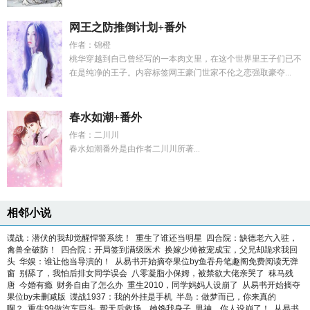
网王之防推倒计划+番外
作者：锦橙
桃华穿越到自己曾经写的一本肉文里，在这个世界里王子们已不
在是纯净的王子。内容标签网王豪门世家不伦之恋强取豪夺...
春水如潮+番外
作者：二川川
春水如潮番外是由作者二川川所著...
相邻小说
谍战：潜伏的我却觉醒悍警系统！
重生了谁还当明星
四合院：缺德老六入驻，
禽兽全破防！
四合院：开局签到满级医术
换嫁少帅被宠成宝，父兄却跪求我回
头
华娱：谁让他当导演的！
从易书开始摘夺果位by鱼吞舟笔趣阁免费阅读无弹
窗
别舔了，我怕后排女同学误会
八零凝脂小保姆，被禁欲大佬亲哭了
秣马残
唐
今婚有瘾
财务自由了怎么办
重生2010，同学妈妈人设崩了
从易书开始摘夺
果位by未删减版
谍战1937：我的外挂是手机
半岛：做梦而已，你来真的
啊？
重生99做汽车巨头
帮天后救场，她馋我身子
男神，你人设崩了！
从易书