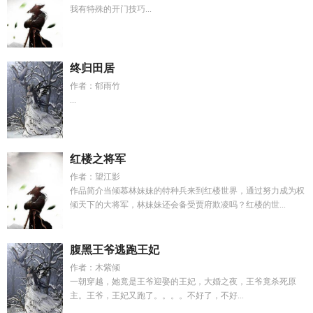
我有特殊的开门技巧...
终归田居
作者：郁雨竹
...
红楼之将军
作者：望江影
作品简介当倾慕林妹妹的特种兵来到红楼世界，通过努力成为权
倾天下的大将军，林妹妹还会备受贾府欺凌吗？红楼的世...
腹黑王爷逃跑王妃
作者：木紫倾
一朝穿越，她竟是王爷迎娶的王妃，大婚之夜，王爷竟杀死原
主。王爷，王妃又跑了。。。。不好了，不好...