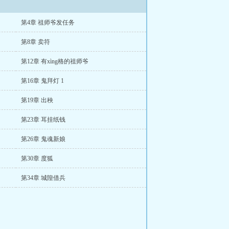
第4章 祖师爷发任务
第8章 卖符
第12章 有xìng格的祖师爷
第16章 鬼拜灯 1
第19章 出秧
第23章 耳挂纸钱
第26章 鬼魂新娘
第30章 度狐
第34章 城隍借兵