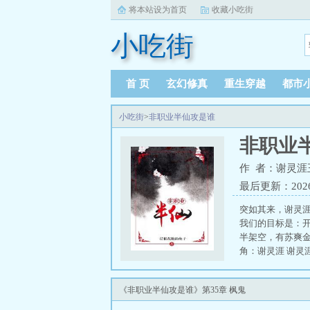
将本站设为首页
收藏小吃街
小吃街
首 页
玄幻修真
重生穿越
都市
小吃街
>
非职业半仙攻是谁
非职业
作 者：谢灵涯
最后更新：2026-0
突如其来，谢灵
我们的目标是：
半架空，有苏爽
角：谢灵涯 谢灵
《非职业半仙攻是谁》第35章 枫鬼