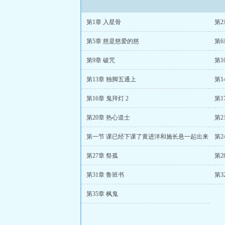
第1章 入星骨
第2
第5章 慈是慈爱的慈
第6
第9章 破咒
第1
第13章 独脚五通上
第1
第16章 鬼拜灯 2
第1
第20章 热心道士
第2
第一节 课已经下课了黄进洋和施长悬一起出来
第2
第27章 祭孤
第2
第31章 鲁班书
第3
第35章 枫鬼