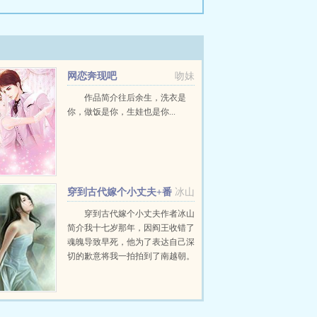
网恋奔现吧
吻妹
作品简介往后余生，洗衣是
你，做饭是你，生娃也是你...
穿到古代嫁个小丈夫+番
冰山
外
穿到古代嫁个小丈夫作者冰山
简介我十七岁那年，因阎王收错了
魂魄导致早死，他为了表达自己深
切的歉意将我一拍拍到了南越朝。
等我醒过来时，发现自己成了一个
穷家女，秉着女主皆能翻云复雨的
原则，遇到了风流俊才子，接着我
又安心的嫁给了小我二...