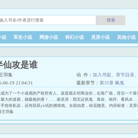
搜索
小说
军史小说
网游小说
科幻小说
灵异小说
其他小说
半仙攻是谁
王羽集
动 作：
加入书架
、
章节目录
6-19 21:04:31
最新章节：
第35章 枫鬼
涯成为了一个小道观的产权所有人。该道观左邻商业街，右靠广场，背后一个菜
开最大的道观，烧最粗的香！……谢灵涯：我无证抓鬼、算命、画符、看风水…
金手指有私设，还有跃跃yù试的感情戏。去留由君，砖花随意。内容标签：灵
涯王羽集