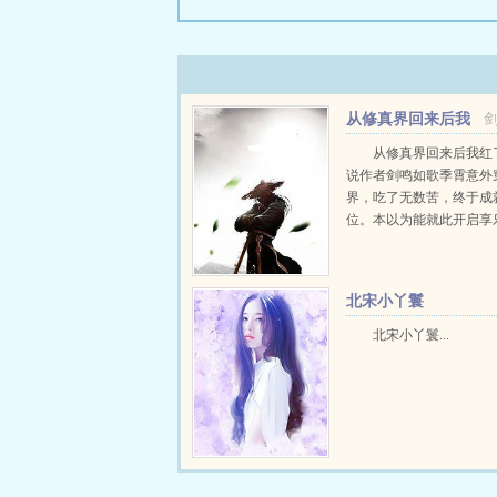
从修真界回来后我
红了
从修真界回来后我红
说作者剑鸣如歌季霄意外
界，吃了无数苦，终于成
位。本以为能就此开启享
一睁眼发现自己又回到了
界。 再次面对全网黑，
躺平。当明星多累，...
北宋小丫鬟
北宋小丫鬟...