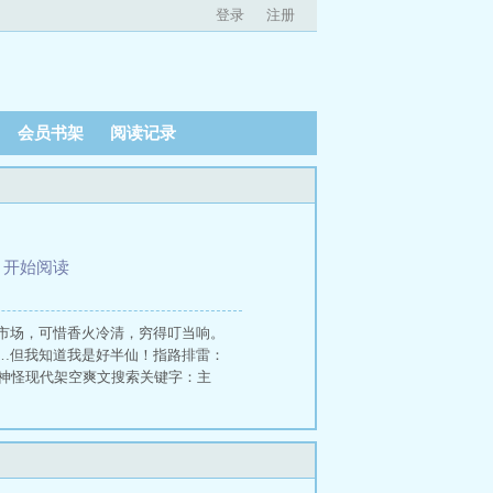
登录
注册
会员书架
阅读记录
、
开始阅读
市场，可惜香火冷清，穷得叮当响。
…但我知道我是好半仙！指路排雷：
异神怪现代架空爽文搜索关键字：主