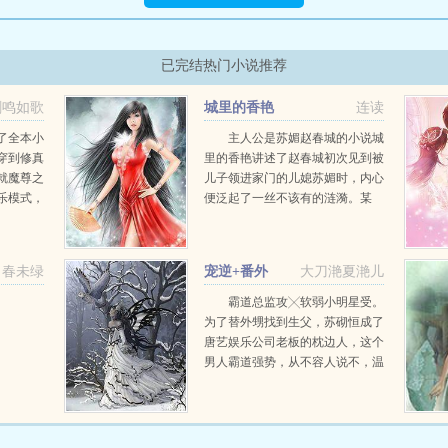
已完结热门小说推荐
剑鸣如歌
城里的香艳
连读
了全本小
主人公是苏媚赵春城的小说城
穿到修真
里的香艳讲述了赵春城初次见到被
就魔尊之
儿子领进家门的儿媳苏媚时，内心
乐模式，
便泛起了一丝不该有的涟漪。某
原来的世
日，他前往儿子家中探望，恰巧撞
季霄决定
见苏媚正在沐浴。他竭尽全力克制
自己，然而苏媚却在他面前主动撩
春未绿
宠逆+番外
大刀滟夏滟儿
起了衣衫。这一幕，仿佛...
霸道总监攻╳软弱小明星受。
为了替外甥找到生父，苏砌恒成了
唐艺娱乐公司老板的枕边人，这个
男人霸道强势，从不容人说不，温
弱的他不是对手，只能任凭掌握，
随波逐流我们之间，从来没有爱
情。有的仅仅是名为爱情的错觉，
最肤浅俗烂的欲望。...