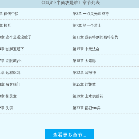
《非职业半仙攻是谁》章节列表
章 祖传中指
第3章 一点灵光即成符
章 捡瓦
第7章 第一个道士
0章 这个道观没蚊子
第11章 我有特别的画符姿势
4章 独脚五通下
第15章 中元法会
7章 左眼藏yīn
第18章 太素脉
1章 远程驱邪
第22章 耳报神
4章 吊客临门
第25章 红艷煞
8章 柳灵童
第29章 山水供莲花
2章 失窃
第33章 征召yīn兵
查看更多章节...