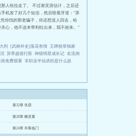
那人给拉走了。 不过谢灵涯估计，之后还
出手机发了好几个短信，然后咬着牙道：“弄
就凭你找的那老骗子，你还想送人回去，哈
你关心，他不连本带利吐出来，我不姓朱。”
大利
[武林外史]落花有情
王牌校草独家
泪
异界超级行医
神级明星成长记
名流倒
漫画免费观看
非职业半仙讲的是什么故
第32章 失窃
第28章 柳灵童
第24章 吊客临门