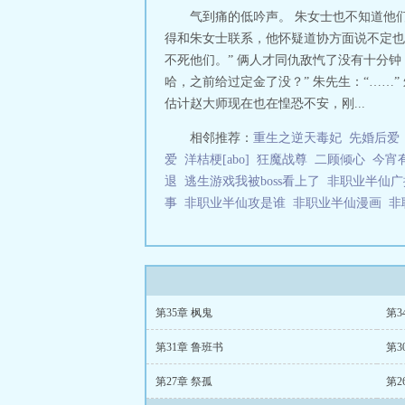
气到痛的低吟声。 朱女士也不知道他
得和朱女士联系，他怀疑道协方面说不定也
不死他们。” 俩人才同仇敌忾了没有十分
哈，之前给过定金了没？” 朱先生：“……
估计赵大师现在也在惶恐不安，刚...
相邻推荐：
重生之逆天毒妃
先婚后爱
爱
洋桔梗[abo]
狂魔战尊
二顾倾心
今宵
退
逃生游戏我被boss看上了
非职业半仙
事
非职业半仙攻是谁
非职业半仙漫画
非
第35章 枫鬼
第3
第31章 鲁班书
第3
第27章 祭孤
第2