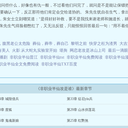
们问些什么，好像也有仇一般，不过看他们问完了，就问是不是能让保镖把
要确认一下，反正那符他们肯定会交给道协的。 朱先生犹自在生气，拿
钟，朱女士立刻嘲笑道：“是得好好补救，要不是我找来谢老师和施道长，
” 朱先生气得脸都憋红了，又无法反驳，只能恨恨回答最后一句：“用不着
，腹黑老公太危险
葬仙，葬帝，葬自己
黎明之前
快穿之枉为渣男
大吉
有美人
火影:从大蛇丸实验室开始
堪舆
网恋老攻是冰山上司
最后一滴眼
广播剧
非职业半仙晋江
非职业半仙txt
非职业半仙免费阅读
非职业半仙
职业半仙全文免费阅读
非职业半仙TXT百度
《非职业半仙攻是谁》最新章节
4章 城隍借兵
第33章 征召yīn兵
0章 度狐
第29章 山水供莲花
6章 鬼魂新娘
第25章 红艷煞