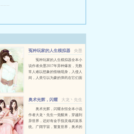
冤种玩家的人生模拟器
央墨
冤种玩家的人生模拟器全本小
说作者央墨2017年异种爆发，无数
常人难以想象的怪物现身，入侵人
间，人类引以为豪的弹药在它们面
前折戟沉沙，一时间，人类文明陷
入巨大危机。2018年，在蓝星第一
位异能者的激情演讲...
奥术光辉，闪耀
大龙丶先生
永恒
奥术光辉，闪耀永恒全本小说
作者大龙丶先生一觉醒来，穿越到
异世界，还好有金手指灵魂武装系
统。广阔宇宙，繁复世界，奥术的
前行与天赋的好坏并无直接的关