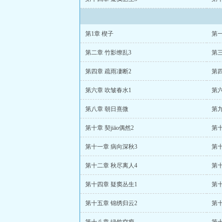
第1章 楔子
第
第二章 竹影缭乱3
第三
第四章 疏雨凄断2
第四
第六章 吹皱春水1
第六
第八章 朝日熹微
第九
第十章 契jiāo偶然2
第十
第十一章 病向深秋3
第十
第十二章 秋尽离人4
第十
第十四章 疑窦丛生1
第十
第十五章 锦绣归云2
第十