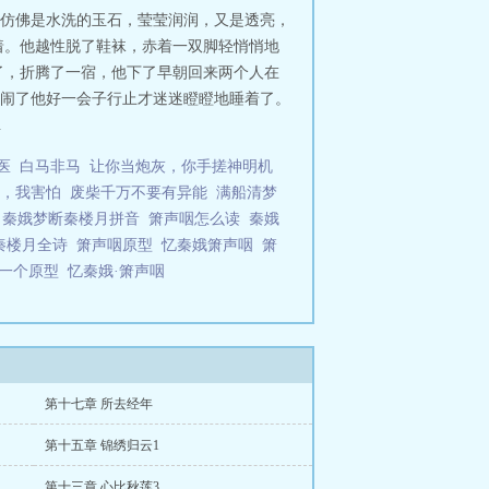
仿佛是水洗的玉石，莹莹润润，又是透亮，
着。他越性脱了鞋袜，赤着一双脚轻悄悄地
了，折腾了一宿，他下了早朝回来两个人在
闹了他好一会子行止才迷迷瞪瞪地睡着了。
.
医
白马非马
让你当炮灰，你手搓神明机
，我害怕
废柴千万不要有异能
满船清梦
咽
秦娥梦断秦楼月拼音
箫声咽怎么读
秦娥
秦楼月全诗
箫声咽原型
忆秦娥箫声咽
箫
的一个原型
忆秦娥·箫声咽
第十七章 所去经年
第十五章 锦绣归云1
第十三章 心比秋莲3