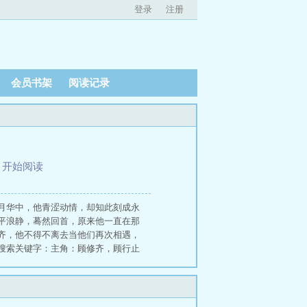
登录
注册
会员书架
阅读记录
、
开始阅读
月华中，他青涩动情，却知此刻成永
平浪静，蓦然回首，原来他一直在那
齐，他不得不离去当他们再次相遇，
搜索关键字：主角：顾修齐，顾行止