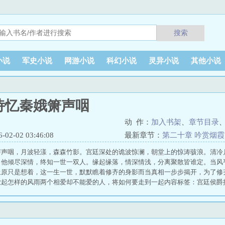
搜索
小说
军史小说
网游小说
科幻小说
灵异小说
其他小说
诗忆秦娥箫声咽
动 作：
加入书架
、
章节目录
2-02 03:46:08
最新章节：
第二十章 吟赏烟霞
声声咽，月波轻漾，森森竹影。宫廷深处的诡波惊澜，朝堂上的惊涛骇浪。清冷
，他倾尽深情，终知一世一双人。缘起缘落，情深情浅，分离聚散皆谁定。当风
止原只是想着，这一生一世，默默瞧着修齐的身影而当真相一步步揭开，为了修
掀起怎样的风雨两个相爱却不能爱的人，将如何要走到一起内容标签：宫廷侯爵
皇帝，顾慎言，萧舒朗┃其它：