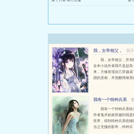
第十八章 绿竹空瘦
第
我，女帝相父，
我
开局指鹿为马
我，女帝相父，开局
全本小说作者我不是赵高
来，方修发现自己穿越成
国的丞相，并觉醒情绪系
女帝，引发情绪波动，就
励。于是。方修先帝遗诏
当称臣为相父。女帝...
我有一个特种兵系
统
我有一个特种兵系统
作者鬼术妖姬穿越到我是
世界，得到特种兵系统辅
当之无愧的影帝，特种兵
员。化妆渗透，全靠演，