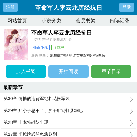
革命军人李云龙历经抗日
注册
登录
网站首页
小说分类
会员书架
阅读记录
革命军人李云龙历经抗日
努力码字早晚能成功 著
都市小说
连载中
最近更新：
第30章 悄悄的违背军纪棉花换军装
更新时间：
2026-02-20 07:46:11
加入书架
开始阅读
章节目录
最新章节
第30章 悄悄的违背军纪棉花换军装
第29章 那小子总不至于胆子肥到打县城吧
第28章 山本特战队出现
第27章 半摊牌式的忽悠赵刚