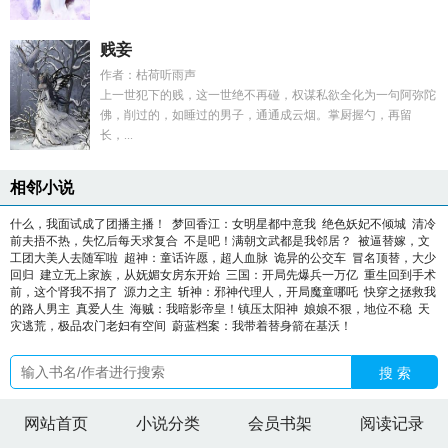
贱妾
作者：枯荷听雨声
上一世犯下的贱，这一世绝不再碰，权谋私欲全化为一句阿弥陀
佛，削过的，如睡过的男子，通通成云烟。掌厨握勺，再留
长，...
相邻小说
什么，我面试成了团播主播！
梦回香江：女明星都中意我
绝色妖妃不倾城
清冷
前夫捂不热，失忆后每天求复合
不是吧！满朝文武都是我邻居？
被逼替嫁，文
工团大美人去随军啦
超神：童话许愿，超人血脉
诡异的公交车
冒名顶替，大少
回归
建立无上家族，从妩媚女房东开始
三国：开局先爆兵一万亿
重生回到手术
前，这个肾我不捐了
源力之主
斩神：邪神代理人，开局魔童哪吒
快穿之拯救我
的路人男主
真爱人生
海贼：我暗影帝皇！镇压太阳神
娘娘不狠，地位不稳
天
灾逃荒，极品农门老妇有空间
蔚蓝档案：我带着替身箭在基沃！
搜 索
网站首页
小说分类
会员书架
阅读记录