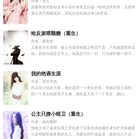
作者：黑五
就要和虎虎贴贴全本小说作者黑五白蕴一朝掉进异世界，正好降
落在虎王闻褚面前。系统在这时跳出来1你变成...
给反派喂颗糖（重生）
作者：紫青悠
文案他天生异瞳，被人当成怪物避之唯恐不及，只有她愿意靠近
他，把他当成是正常人。他愿意付出一切，只为保护她一辈子...
我的艳遇生涯
作者：墨羽无痕
作品简介陪床不难，难的是陪一个美女的床，而她还是主动的，
陪一个美女的床也不太难，难的是又加了一个美女，她们...
公主只撩小暗卫（重生）
作者：枕风睡野
预收文渣了暴君后我又穿回来了等春光求收藏作者专栏求收藏姜
泠是明昭帝最疼爱的女儿，为爱任性忤逆血亲，最终也只不过...