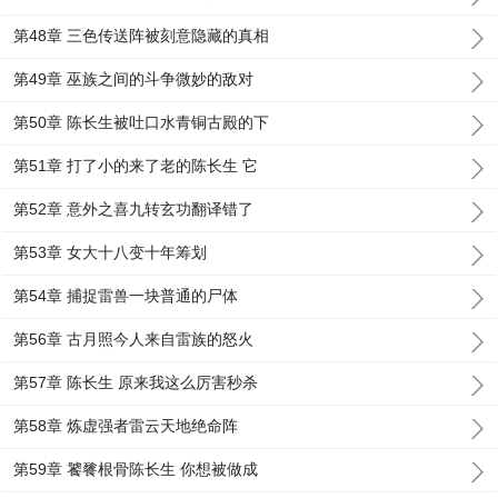
第48章 三色传送阵被刻意隐藏的真相
第49章 巫族之间的斗争微妙的敌对
第50章 陈长生被吐口水青铜古殿的下
第51章 打了小的来了老的陈长生 它
第52章 意外之喜九转玄功翻译错了
第53章 女大十八变十年筹划
第54章 捕捉雷兽一块普通的尸体
第56章 古月照今人来自雷族的怒火
第57章 陈长生 原来我这么厉害秒杀
第58章 炼虚强者雷云天地绝命阵
第59章 饕餮根骨陈长生 你想被做成