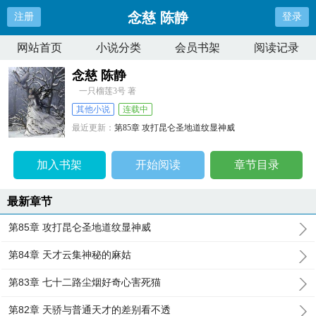
念慈 陈静
注册
登录
网站首页
小说分类
会员书架
阅读记录
念慈 陈静
一只榴莲3号 著
其他小说
连载中
最近更新：
第85章 攻打昆仑圣地道纹显神威
更新时间：
2026-03-18 22:12:44
加入书架
开始阅读
章节目录
最新章节
第85章 攻打昆仑圣地道纹显神威
第84章 天才云集神秘的麻姑
第83章 七十二路尘烟好奇心害死猫
第82章 天骄与普通天才的差别看不透