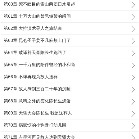
第60章 死不瞑目的雷山两团口水引起
第61章 十万大山的禁忌短暂的瞬间
第62章 大推演术寻人之旅结束
第63章 昆仑圣子姜不凡麻烦上门了
第64章 破译补天膏陈长生跑路了
第65章 一千万里的陪伴曾经的小和尚
第66章 不详再现为故人送葬
第67章 故人辞别三百二十年的沉睡
第68章 意料之外的变化陈长生浇蛋
第69章 天骄大会陈长生 我是送葬人
第70章 病恹恹的小狗暴打幼儿园
第71章 左星河再见故人达到天骄大会