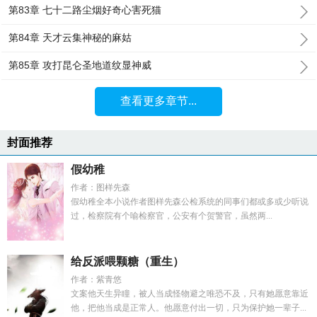
第83章 七十二路尘烟好奇心害死猫
第84章 天才云集神秘的麻姑
第85章 攻打昆仑圣地道纹显神威
查看更多章节...
封面推荐
假幼稚
作者：图样先森
假幼稚全本小说作者图样先森公检系统的同事们都或多或少听说
过，检察院有个喻检察官，公安有个贺警官，虽然两...
给反派喂颗糖（重生）
作者：紫青悠
文案他天生异瞳，被人当成怪物避之唯恐不及，只有她愿意靠近
他，把他当成是正常人。他愿意付出一切，只为保护她一辈子...