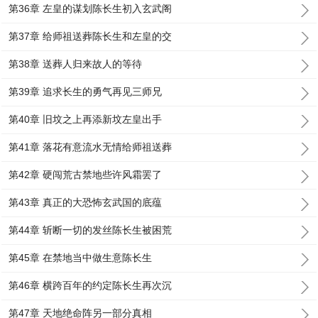
第36章 左皇的谋划陈长生初入玄武阁
第37章 给师祖送葬陈长生和左皇的交
第38章 送葬人归来故人的等待
第39章 追求长生的勇气再见三师兄
第40章 旧坟之上再添新坟左皇出手
第41章 落花有意流水无情给师祖送葬
第42章 硬闯荒古禁地些许风霜罢了
第43章 真正的大恐怖玄武国的底蕴
第44章 斩断一切的发丝陈长生被困荒
第45章 在禁地当中做生意陈长生
第46章 横跨百年的约定陈长生再次沉
第47章 天地绝命阵另一部分真相