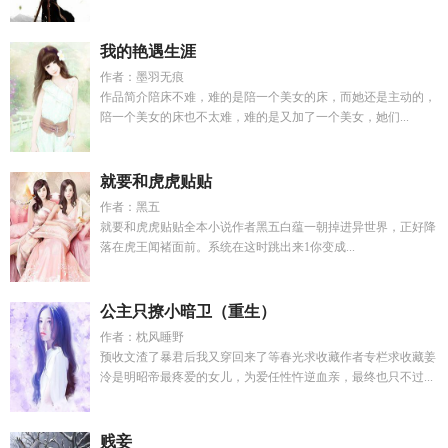
我的艳遇生涯
作者：墨羽无痕
作品简介陪床不难，难的是陪一个美女的床，而她还是主动的，
陪一个美女的床也不太难，难的是又加了一个美女，她们...
就要和虎虎贴贴
作者：黑五
就要和虎虎贴贴全本小说作者黑五白蕴一朝掉进异世界，正好降
落在虎王闻褚面前。系统在这时跳出来1你变成...
公主只撩小暗卫（重生）
作者：枕风睡野
预收文渣了暴君后我又穿回来了等春光求收藏作者专栏求收藏姜
泠是明昭帝最疼爱的女儿，为爱任性忤逆血亲，最终也只不过...
贱妾