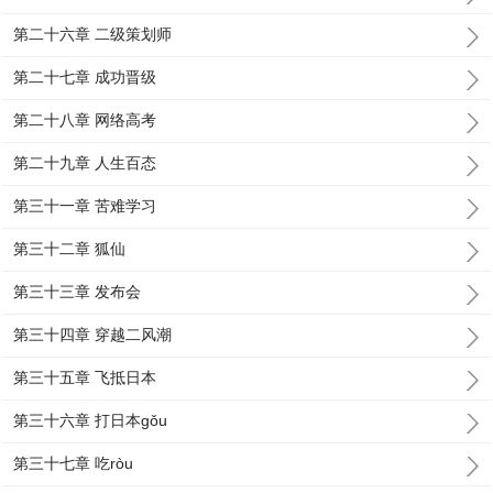
第二十六章 二级策划师
第二十七章 成功晋级
第二十八章 网络高考
第二十九章 人生百态
第三十一章 苦难学习
第三十二章 狐仙
第三十三章 发布会
第三十四章 穿越二风潮
第三十五章 飞抵日本
第三十六章 打日本gǒu
第三十七章 吃ròu