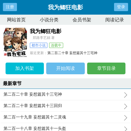
我为鲫狂电影
注册
登录
网站首页
小说分类
会员书架
阅读记录
我为鲫狂电影
郑路李艺娟 著
都市小说
连载中
最近更新：
第二百二十章 妄想篇其十三宅神
更新时间：
2026-06-14 12:13:41
加入书架
开始阅读
章节目录
最新章节
第二百二十章 妄想篇其十三宅神
第二百二十章 妄想篇其十三回归
第二百一十九章 妄想篇其十二灵魂
第二百一十八章 妄想篇其十一头盔