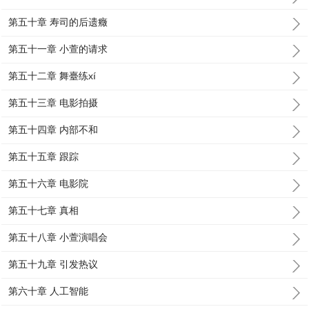
第五十章 寿司的后遗癥
第五十一章 小萱的请求
第五十二章 舞臺练xí
第五十三章 电影拍摄
第五十四章 内部不和
第五十五章 跟踪
第五十六章 电影院
第五十七章 真相
第五十八章 小萱演唱会
第五十九章 引发热议
第六十章 人工智能