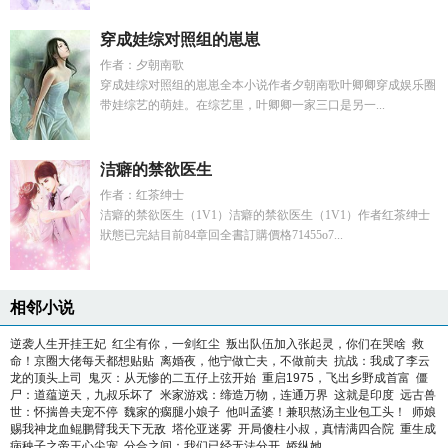
穿成娃综对照组的崽崽
作者：夕朝南歌
穿成娃综对照组的崽崽全本小说作者夕朝南歌叶卿卿穿成娱乐圈
带娃综艺的萌娃。在综艺里，叶卿卿一家三口是另一...
洁癖的禁欲医生
作者：红茶绅士
洁癖的禁欲医生（1V1）洁癖的禁欲医生（1V1）作者红茶绅士
狀態已完結目前84章回全書訂購價格71455o7...
相邻小说
逆袭人生开挂王妃
红尘有你，一剑红尘
叛出队伍加入张起灵，你们在哭啥
救
命！京圈大佬每天都想贴贴
离婚夜，他宁做亡夫，不做前夫
抗战：我成了李云
龙的顶头上司
鬼灭：从无惨的二五仔上弦开始
重启1975，飞出乡野成首富
僵
尸：道蕴逆天，九叔乐坏了
米家游戏：缔造万物，连通万界
这就是印度
远古兽
世：怀揣兽夫宠不停
魏家的瘸腿小娘子
他叫孟婆！兼职熬汤主业包工头！
师娘
赐我神龙血鲲鹏臂我天下无敌
塔伦亚迷雾
开局傻柱小叔，真情满四合院
重生成
病秧子之帝王心尖宠
分合之间：我们已经无法分开
娇纵她