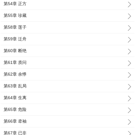
第54章 正方
第55章 珍藏
第58章 莲子
第59章 泛舟
第60章 断绝
第61章 质问
第62章 余悸
第63章 乱局
第64章 生离
第65章 危险
第66章 牵袖
第67章 已非