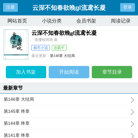
云深不知春欲晚gl流鸢长凝
注册
登录
网站首页
小说分类
会员书架
阅读记录
云深不知春欲晚gl流鸢长凝
燕缨哈阿荷 著
都市小说
连载中
最近更新：
第146章 大结局
更新时间：
2026-04-24 06:49:01
加入书架
开始阅读
章节目录
最新章节
第146章 大结局
第145章 终章
第144章 终章
第141章 终章