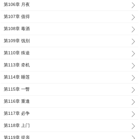
第106章 月夜
第107章 值得
第108章 毒酒
第109章 饯别
第110章 殊途
第113章 牵机
第114章 睡莲
第115章 一瞥
第116章 重逢
第117章 必争
第118章 上门
第119章 提亲