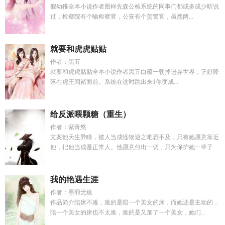
假幼稚全本小说作者图样先森公检系统的同事们都或多或少听说
过，检察院有个喻检察官，公安有个贺警官，虽然两...
就要和虎虎贴贴
作者：黑五
就要和虎虎贴贴全本小说作者黑五白蕴一朝掉进异世界，正好降
落在虎王闻褚面前。系统在这时跳出来1你变成...
给反派喂颗糖（重生）
作者：紫青悠
文案他天生异瞳，被人当成怪物避之唯恐不及，只有她愿意靠近
他，把他当成是正常人。他愿意付出一切，只为保护她一辈子...
我的艳遇生涯
作者：墨羽无痕
作品简介陪床不难，难的是陪一个美女的床，而她还是主动的，
陪一个美女的床也不太难，难的是又加了一个美女，她们...