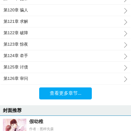
第120章 骗人
第121章 求解
第122章 破障
第123章 惊夜
第124章 牵手
第125章 讨债
第126章 审问
查看更多章节...
封面推荐
假幼稚
作者：图样先森