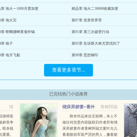
章 地火一1000月票加更
精品章 地火二30000收藏加更
6章 地火完
第87章 危害世界罪
0章 螳螂捕蝉黄雀炸锅
第91章 第三次破壁行动
4章 镜子
第95章 告诉斯大林尤里找到了
8章 地月飞船
第99章 思想钢印
查看更多章节...
已完结热门小说推荐
情
绕床弄娇妻+番外
青树阿福
花律师富
附本作品来自互联网，本人不
般娇美争
做任何负责内容版权归作者所有绕
，暗杀狙
床弄娇妻作者青树阿福文案叶允儿
机重重。
看着眼前军装严厉的男人，攥着裙