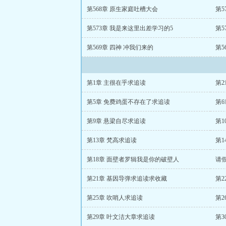
第568章 原生家庭吐槽大会
第5
第573章 我是来这里出差学习的5
第5
第569章 四神 冲我们来的
第5
第1章 主很在乎求追读
第
第5章 免费鸡蛋不存在了求追读
第
第9章 悬梁自尽求追读
第
第13章 梵高求追读
第
第18章 面壁者罗辑我是你的破壁人
请
第21章 基因导弹求追读求收藏
第2
第25章 吹哨人求追读
第2
第29章 叶文洁大章求追读
第3