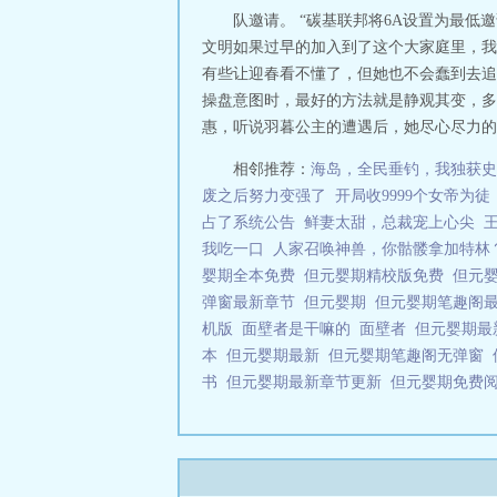
队邀请。 “碳基联邦将6A设置为最
文明如果过早的加入到了这个大家庭里，我
有些让迎春看不懂了，但她也不会蠢到去追
操盘意图时，最好的方法就是静观其变，多
惠，听说羽暮公主的遭遇后，她尽心尽力的
相邻推荐：
海岛，全民垂钓，我独获史
废之后努力变强了
开局收9999个女帝为
占了系统公告
鲜妻太甜，总裁宠上心尖
我吃一口
人家召唤神兽，你骷髅拿加特林
婴期全本免费
但元婴期精校版免费
但元
弹窗最新章节
但元婴期
但元婴期笔趣阁
机版
面壁者是干嘛的
面壁者
但元婴期最
本
但元婴期最新
但元婴期笔趣阁无弹窗
书
但元婴期最新章节更新
但元婴期免费