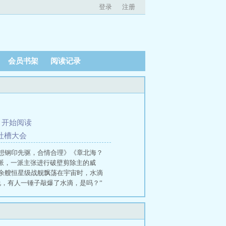
登录
注册
会员书架
阅读记录
、
开始阅读
庭吐槽大会
想钢印先驱，合情合理》《章北海？
派，一派主张进行破壁剪除主的威
余艘恒星级战舰飘荡在宇宙时，水滴
，有人一锤子敲爆了水滴，是吗？”
给给修仙者一点小小的科技震撼，给科
家、微纪元、流浪地球……已读过万
版，就在阅文！