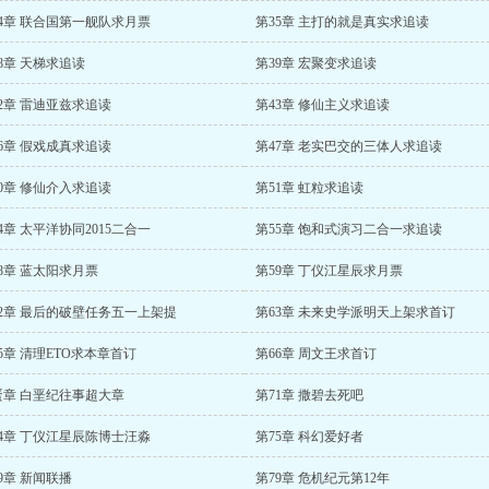
34章 联合国第一舰队求月票
第35章 主打的就是真实求追读
8章 天梯求追读
第39章 宏聚变求追读
2章 雷迪亚兹求追读
第43章 修仙主义求追读
6章 假戏成真求追读
第47章 老实巴交的三体人求追读
0章 修仙介入求追读
第51章 虹粒求追读
4章 太平洋协同2015二合一
第55章 饱和式演习二合一求追读
8章 蓝太阳求月票
第59章 丁仪江星辰求月票
62章 最后的破壁任务五一上架提
第63章 未来史学派明天上架求首订
5章 清理ETO求本章首订
第66章 周文王求首订
蛋章 白垩纪往事超大章
第71章 撒碧去死吧
74章 丁仪江星辰陈博士汪淼
第75章 科幻爱好者
9章 新闻联播
第79章 危机纪元第12年