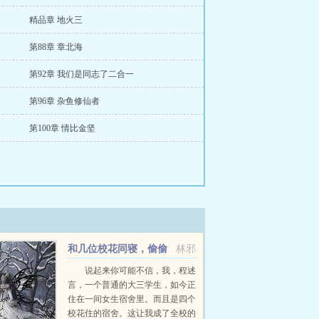
精品章 地火三
第88章 章北海
第92章 我们是同志了二合一
第96章 杂鱼修仙者
第100章 情比金坚
和几位校花同寝，偷偷
林邪
把她们都破处之后你告诉
说起来你可能不信，我，程述
言，一个普通的大三学生，如今正
我，有人是装睡？
住在一间女生宿舍里。而且是四个
校花住的宿舍。这让我成了全校的