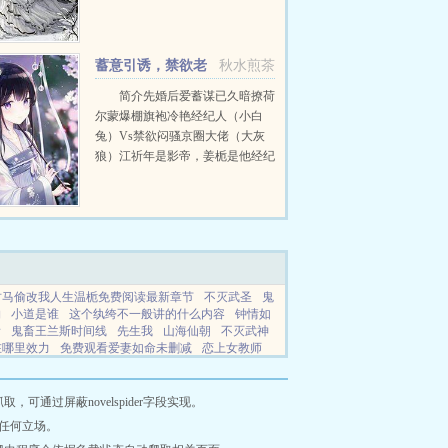
焦点，被所有男同胞恨之入骨。而
我，准备了一款能让她们彻底睡死
的催眠蚊香。晚上，我逐个品尝她
蓄意引诱，禁欲老
秋水煎茶
们的身体，尽情探索她们最神...
公他又野又撩
简介先婚后爱蓄谋已久暗撩荷
尔蒙爆棚旗袍冷艳经纪人（小白
兔）Vs禁欲闷骚京圈大佬（大灰
狼）江祈年是影帝，姜栀是他经纪
人。姜栀以为他是她的救赎，殊不
知他是她的噩梦。他生日那各位书
友要是觉得蓄意引诱，禁欲老公他
又野又撩...
竹马偷改我人生温栀免费阅读最新章节
不灭武圣
鬼
物
小道是谁
这个纨绔不一般讲的什么内容
钟情如
看
鬼畜王兰斯时间线
先生我
山海仙朝
不灭武神
在哪里效力
免费观看爱妻如命未删减
恋上女教师
俏千金
苦儿流浪记的读后感
重生之不再当女生
山
西蒙斯宣布要重返NBA
天使Z
重生之竹马别过
说
葵翠小说
浅翠小说
公子阅书
书香记忆小说
通过屏蔽novelspider字段实现。
仔小说
美文小说
皓文小说
红尘小说
皓晴小说
任何立场。
书小说
茶曾小说
宁森小说
苍蓝小说
瑞风小说