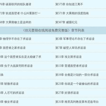
76章 碳基联邦的组队邀请
第575章 你知道江离不
72章 轨道面壁者 什么叫重新打一
第571章 大乘期的强度指南
68章 大乘期修士是这样的
第567章 威慑纪元
《但元婴期在线阅读免费完整版》章节列表
2章 物理学不存在了求追读
第3章 军事理论不存在了求追读
6章 面壁者之家求追读
第7章 破壁人审讯求追读
10章 这个面壁者实在是太稳健了求
第11章 埃文斯求追读
14章 虫子大战屎壳郎求追读
第15章 普通面壁者求追读
假条
第19章 全都是计划的一部分求追读
2章 斩微求追读
第23章 你就是一个破修仙的求追读
6章 人尽可妈求追读
第27章 好酒求追读
0章 修女求追读
第31章 格里高利教皇莱布尼兹哥白