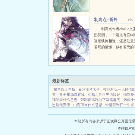
身为神龙转世，他风流倜
强头脑灵活性格卑鄙。试
丛，还看九级龙...
制高点+番外
els
制高点作者elsaluo
熟莫测，一个进退有度纠
逐是狭路相逢，还是刻意
若现的情愫，似有若无的
和平静表面下隐藏的是什
签天之骄子豪门世家搜索
角苏凌，霍斯维┃配角苏
航...
最新标签
鬼畜战士兰斯
秦宫图片大全
校花对我一见钟情
畜兰斯全集动漫在线
穿越之异世界历险记
强制爱
我辈者什么意思
强制爱逃跑地下室笔趣阁
病弱小
恩赐免费版
山海而来什么意思
钟情若到打一生肖
校花竟然对我表白全集
爱妻如命短剧全集播放
尽于此海始于斯
强制爱逃跑双楠
黑领是什么
不
来
深圳市凯强电子有限公司
云溪小说
招纳小说
本站所有内容来源于互联网公开且无需登录
高山小说
华彩小说
拾五小说
更新小说
蓝鸟小
本站仅对
看界小说
枫叶小说
幻聚小说
天人小说
吉他小