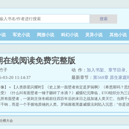
搜索
小说
军史小说
网游小说
科幻小说
灵异小说
其他小说
期在线阅读免费完整版
竹子
动 作：
加入书架
、
章节目录
3-20 11:14:37
最新章节：
第568章 原生家
群像】＋【人类群星闪耀时】《史上第一面壁者肯定是罗辑啊》《希恩斯吗？思
接受》《什么叫有面壁者一锤子砸碎了水滴？》威慑纪元降临，ETO组织分为三
死所有面壁者，一派则主张冬眠前往四百年后的末日之战加速人类灭亡。当两千
两千响，而是一个手握地质锤的人类。罗辑握着黑森威慑法则陷入沉思：“你是说
冥王星，朝着三体舰队抡了过去。”---纯修仙＋硬科幻，完美缝合大刘宇宙，
的修仙震撼。三体、乡村教师、白垩纪往事、吞噬者、朝闻道、诗云、低温艺术
庭吐槽大会
线》《希灵帝国》《死在火星上》感兴趣的话就和我一起搜书名阅读吧。支持正