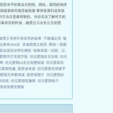
明思想水平的黄金分割线。因此，孱弱的地球
谢碳基联邦愿意破格邀 事情发展到这里就
的方法才是最明智的。当你无法了解对方的
唐暮皇宫的时候，她受过几次长公主的恩
腹黑王爷和不举皇帝的故事
于微澜之间
被
之家有shòu夫
灵魂摆渡之轮回
网游：我霸
是反派还自带吐槽役
惊悚游戏：别跑，让
婴期手打无错字版
但元婴期全文在线
但元
书网
但元婴期txt全文免费阅读
但元婴期无
元婴期笔趣
面壁者来源
但元婴期无弹窗手
元婴期无弹窗阅读
面壁者图片
但元婴期全
期在线
但元婴期笔趣阁
但元婴期电子
线阅读免费完整版