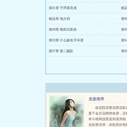
第81章 守序善良派
精品
精品章 地火四
第8
第89章 饱和式刺杀
第9
第93章 什么破名字补更
第9
第97章 第二舰队
第9
龙皇艳帝
校花院花警花商花影
婆千金百花榜绝色谱，百
奇斗艳商战黑道间谍异能
击陷害诽谤，杀机四伏危