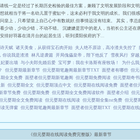
低邀请线一定是经过了长期历史检验的最佳方案，兼顾了文明发展阶段和文
想就相当于将一名幼儿置于蜜缸中，这未必利于我文明的成长。我们很感
问皇上，只希望皇上自己心中有数就好,但事情远没有结束。 其实，李总
看少动，少动少错，不动不错。 沉嬷嬷是宫中的老人，当初长公主还在
安排好羽暮在清月台的起居生活，听到溧阳侯府的下...
诗天赋
诸天美食，从获得宝石肉开始
夫人绝不原谅，高冷渣夫失控了
徒，你说我是渣渣
林凡逆袭篇
开局傀儡皇帝，陛下他反了
雪夜风行
穿越
王妃要出墙
与小夫郎先婚后爱
宝可梦：我在卡洛斯有座牧场！
为什么我
？
但元婴期最新章节
但元婴期笔趣阁最新章节TXT
面壁者有哪些
但元
婴期全文免费
面壁者但元婴期新笔趣阁
但元婴期免费阅读
但元婴期奇
最新
但元婴期全文
但元婴期顶点中文
但元婴期在线阅读免费
面壁者但
新章节免费
但元婴期免费
但元婴期全文免费阅读软件
面壁者介绍
但
但元婴期全文免费阅读
但元婴期在线阅读
但元婴期全集txt免费
但元婴
阅读无弹窗
但元婴期笔趣阁最新章节
面壁者但元婴期TXT
但元婴期在
《但元婴期在线阅读免费完整版》最新章节