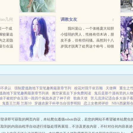
傥异能高
角发愣，与他欢好的一幕幕让她脸
问谁主花
颊微红，心里又甜丝丝的想你们是
没见过他耍流氓！那男人高大，俯
aluo几何
调教女友
r
下身在她...
文案一个成
我叫裴山，一个体格庞大却胆
缠较量追
小懦弱的男人，性格有些木讷，朋
为之若隐
友不多，但有些闷骚。虽然到十八
吸引在温
岁我才脱离了处男这个称号，却很
么内容标
喜欢看色文，经常浏览各大网站。
关键字主
因为从小学习不好，没有念高中而
杭，吴
是念了一所中专，希望以后能够有
个手艺，将来也不至于饿死。...
却不承认
强制爱逃跑地下室笔趣阁最新章节列
校花对我千依百顺
天使啊
重生之
逃跑地下室笔趣阁最新章节列表
搬空家底去下乡免费阅读
鬼后是那个漫画里的人
娘子被抢护命玉我一跪四个疯批杀进了神子府
歌曲天使
苦儿流浪记适合多大孩子
鬼畜王兰斯 兰斯10
穿越农家子科举当自强李明阳
恋上女教师评价
NBA西蒙斯
始于山海不止山海
恋上女教师2015的剧情简介
镇关犼镇守攻略
宠妻入骨腹黑首席
灭武神全集
出小道出茶道出大道下一句是什么
强制爱逃跑最新章节更新
天使依存
瑞南小说
牛火小说
万华小说
顶刊小说
浅屏小说
金钥小说
星讯小说
锦翠小
即可获取的网页内容，本站爬虫遵循robots协议，若您的网站不希望被本站爬虫抓取，可
说
古景小说
掌中小说
简知小说
嘉旅小说
飞云小说
看篇小说
浅森小说
狗
抓取到的内容由程序自动进行排版处理再展现，不涉及更改内容，不针对任何内容表述
说
婚纱小说
腾舟小说
爱读快车
栖霞小说
瑞读小说
机器小说
润城小说
淘