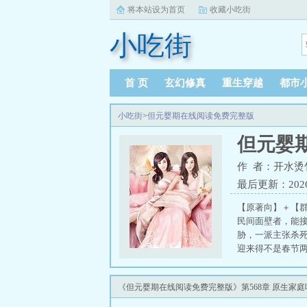
将本站设为首页
收藏小吃街
小吃街
首 页
玄幻修真
重生穿越
都市
小吃街
>
但元婴期在线阅读免费完整版
但元婴
作 者：开水烫
最后更新：2026-0
【原著向】＋【
民间面壁者，能
胁，一派主张杀
迎来得不是春节
“不止，他还提着
技文明一点小小
《但元婴期在线阅读免费完整版》第568章 原生家
订作品《炮火弧