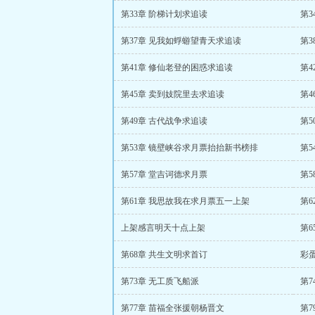
第33章 阶梯计划求追读
第
第37章 见我如蜉蝣望青天求追读
第3
第41章 修仙老登的困惑求追读
第4
第45章 卖到妓院里去求追读
第4
第49章 古代战争求追读
第5
第53章 镜壁峡谷求月票抬抬新书榜排
第5
第57章 堂吉诃德求月票
第5
第61章 我思故我在求月票五一上架
第
上架感言明天十点上架
第6
第68章 共生文明求首订
彩
第73章 无工质飞船派
第
第77章 苗福全张援朝杨晋文
第7