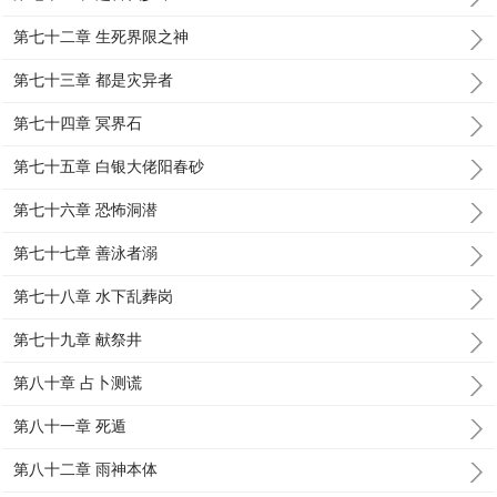
第七十二章 生死界限之神
第七十三章 都是灾异者
第七十四章 冥界石
第七十五章 白银大佬阳春砂
第七十六章 恐怖洞潜
第七十七章 善泳者溺
第七十八章 水下乱葬岗
第七十九章 献祭井
第八十章 占卜测谎
第八十一章 死遁
第八十二章 雨神本体