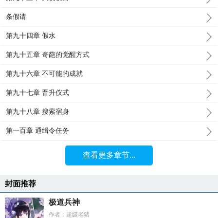
条假请
第九十四章 假水
第九十五章 奇葩的觉醒方式
第九十六章 不可能的成就
第九十七章 晋升仪式
第九十八章 搜索宿身
第一百章 通缉令任务
查看更多章节...
封面推荐
极道兵神
作者：超级老猪