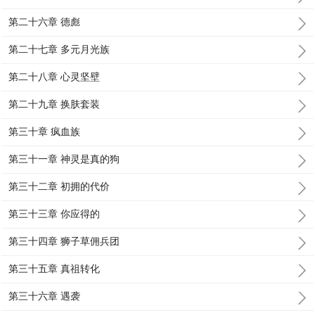
第二十六章 德彪
第二十七章 多元月光族
第二十八章 心灵坚壁
第二十九章 换肤套装
第三十章 疯血族
第三十一章 神灵是真的狗
第三十二章 初拥的代价
第三十三章 你应得的
第三十四章 狮子草佣兵团
第三十五章 真祖转化
第三十六章 遇袭