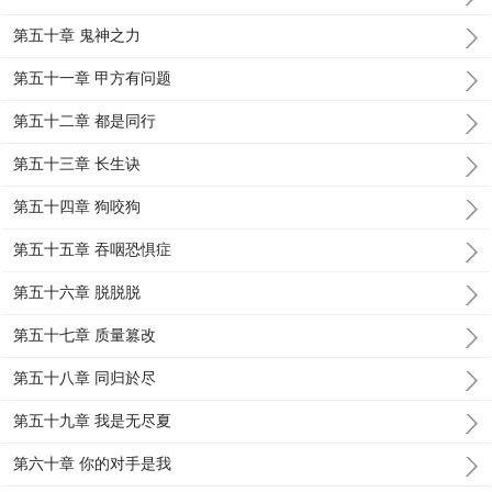
第五十章 鬼神之力
第五十一章 甲方有问题
第五十二章 都是同行
第五十三章 长生诀
第五十四章 狗咬狗
第五十五章 吞咽恐惧症
第五十六章 脱脱脱
第五十七章 质量篡改
第五十八章 同归於尽
第五十九章 我是无尽夏
第六十章 你的对手是我