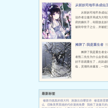
从斩妖司地牢杀成仙
从斩妖司地牢杀成仙
说作者尘傲开局成为大明
府的嫡长子，却因放走妖
被剥夺世子之位，并被贬
最低等的地牢刑者。但江
意。凌迟千魅女妖，斩之
屠灭幽级精怪，获得...
摊牌了:我是重生者
摊牌了我是重生者全
者熊二先生为什么会变成
好不容易重生了，此刻虚
临，灵潮尚未爆发，一切
好的才对。可是，看着镜
衰老到了极致，吹一阵风
的自己，熊岩却一...
最新标签
修路功德真的很大吗
旌旗出自哪首诗
修道路需
么
召唤美男英雄的代价漫画免费
我抢了龙傲天的