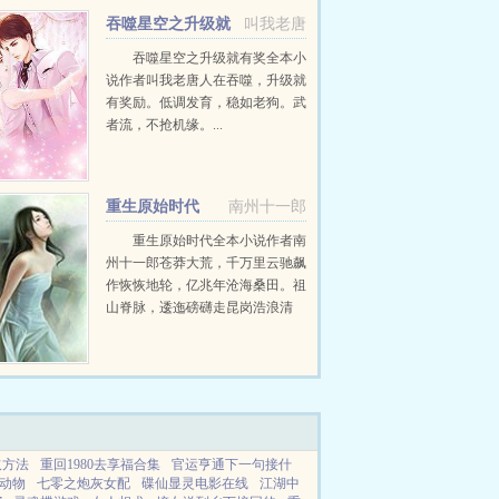
吞噬星空之升级就
叫我老唐
有奖
吞噬星空之升级就有奖全本小
说作者叫我老唐人在吞噬，升级就
有奖励。低调发育，稳如老狗。武
者流，不抢机缘。...
重生原始时代
南州十一郎
重生原始时代全本小说作者南
州十一郎苍莽大荒，千万里云驰飙
作恢恢地轮，亿兆年沧海桑田。祖
山脊脉，逶迤磅礴走昆岗浩浪清
波，奔荡渊海不停息。公良无意中
来到焱部，开始抒写属于他的传
奇。书中有面似憨厚...
取方法
重回1980去享福合集
官运亨通下一句接什
动物
七零之炮灰女配
碟仙显灵电影在线
江湖中