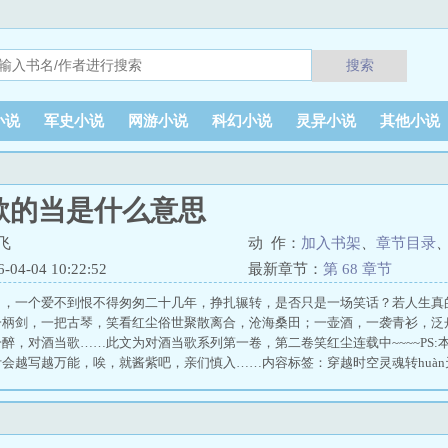
搜索
小说
军史小说
网游小说
科幻小说
灵异小说
其他小说
歌的当是什么意思
飞
动 作：
加入书架
、
章节目录
4-04 10:22:52
最新章节：
第 68 章节
了，一个爱不到恨不得匆匆二十几年，挣扎辗转，是否只是一场笑话？若人生真
一柄剑，一把古琴，笑看红尘俗世聚散离合，沧海桑田；一壶酒，一袭青衫，泛
醉，对酒当歌……此文为对酒当歌系列第一卷，第二卷笑红尘连载中~~~~PS
会越写越万能，唉，就酱紫吧，亲们慎入……内容标签：穿越时空灵魂转huà
晓霜）、苏启枫、苏启辰┃配角：洛少枫┃其它：