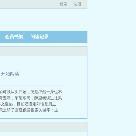
登录
注册
会员书架
阅读记录
、
开始阅读
的可以从头开始，便是孑然一身也不
舟五湖，采菊东篱，醉里畅谈过往风
:本文慢热，目前还没定好谁是男主，
n天之骄子宫廷侯爵搜索关键字：主