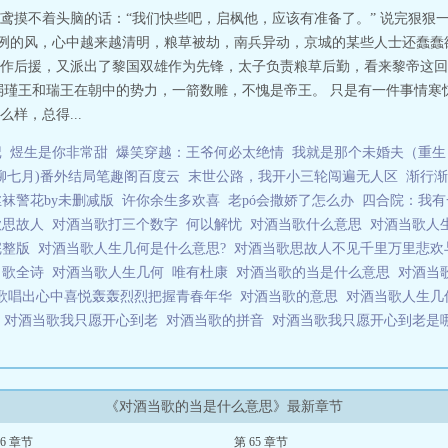
鸢摸不着头脑的话：“我们快些吧，启枫他，应该有准备了。” 说完狠狠一
凛冽的风，心中越来越清明，粮草被劫，南兵异动，京城的某些人士还蠢蠢
作后援，又派出了黎国双雄作为先锋，太子负责粮草后勤，看来黎帝这回
弱瑾王和瑞王在朝中的势力，一箭数雕，不愧是帝王。 只是有一件事情寒
样，总得...
记
煜生是你非常甜
爆笑穿越：王爷何必太绝情
我就是那个未婚夫（重生
柳七月)番外结局笔趣阁百度云
末世公路，我开小三轮闯遍无人区
渐行渐
丝袜警花by未删减版
许你余生多欢喜
老pó会撒娇了怎么办
四合院：我有
歌思故人
对酒当歌打三个数字
何以解忧
对酒当歌什么意思
对酒当歌人
完整版
对酒当歌人生几何是什么意思?
对酒当歌思故人不见千里万里悲
当歌全诗
对酒当歌人生几何
唯有杜康
对酒当歌的当是什么意思
对酒当
歌唱出心中喜悦轰轰烈烈把握青春年华
对酒当歌的意思
对酒当歌人生
多
对酒当歌我只愿开心到老
对酒当歌的拼音
对酒当歌我只愿开心到老是
《对酒当歌的当是什么意思》最新章节
66 章节
第 65 章节