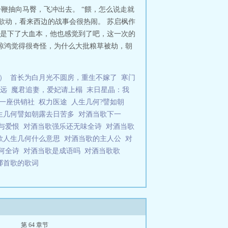
鞭抽向马臀，飞冲出去。 “餵，怎么说走就
欲动，看来西边的战事会很热闹。 苏启枫作
是下了大血本，他也感觉到了吧，这一次的
惊鸿觉得很奇怪，为什么大批粮草被劫，朝
）
首长为白月光不圆房，重生不嫁了
寒门
远
魔君追妻，爱妃请上榻
末日星晶：我
一座供销社
权力医途
人生几何?譬如朝
生几何譬如朝露去日苦多
对酒当歌下一
欢与爱恨
对酒当歌强乐还无味全诗
对酒当歌
歌人生几何什么意思
对酒当歌的主人公
对
几何全诗
对酒当歌是成语吗
对酒当歌歌
哪首歌的歌词
第 64 章节