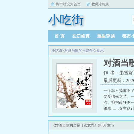
将本站设为首页
收藏小吃街
小吃街
首 页
玄幻修真
重生穿越
都市
小吃街
>
对酒当歌的当是什么意思
对酒当
作 者：墨雪鸢
最后更新：2026-0
一个忘不掉放不
要受情殇之苦。
流。拟把疏狂图一
很寒……女主估计
角：寒惊鸿（凌
《对酒当歌的当是什么意思》第 68 章节