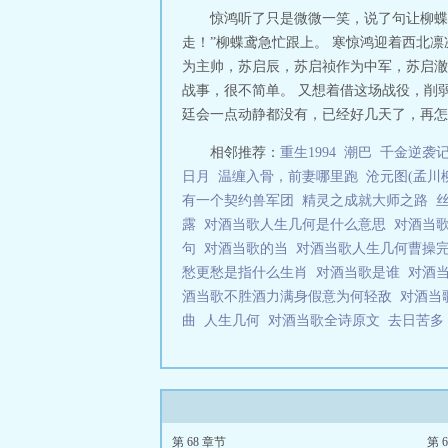
惊鸿听了只是微微一笑，说了句让柳蝶
走！”柳蝶鸢急忙跟上。 寒惊鸿迎着西北
为主帅，苏启辰，苏启祯作为中军，苏启澈
战事，很不简单。 又想着借这场战役，削
廷会一点动静都没有，已经好几天了，再怎么
相邻推荐：
重生1994
潮巴
千金逆袭
日月
温缠入骨，前妻哪里跑
沧元图(孟川
有一个契约兽军团
精灵之成就大师之路
露
对酒当歌人生几何是什么意思
对酒当
句
对酒当歌的当
对酒当歌人生几何曹操
愁更愁是指什么生肖
对酒当歌是谁
对酒
酒当歌不胜酒力满身假意为何轻敌
对酒当
曲
人生几何
对酒当歌全诗原文
去日苦
第 68 章节
第 