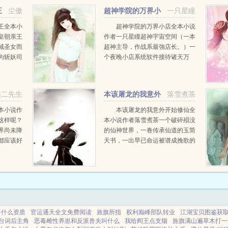
王
尘傲
超神学院的万界小
一只星瞳
店
王全本小
超神学院的万界小店全本小说
皇朝亲王
作者一只星瞳超神宇宙空间（一本
域圣女而
超神主导，作战系最強店长。）一
为斩妖司
个夜晚小店系统软件接待诸天万
楠并不在
界，神密的店家，漂亮的服务生。
诀圆满！
这儿只能客人，沒有敌人。由于敌
人早已死了。剑魔...
熊二先生
本该屠龙的我意外
落雪煮茶
开始修仙
本小说作
本该屠龙的我意外开始修仙全
这样呢？
本小说作者落雪煮茶一个破碎殒没
界尚未降
的仙神世界，一卷传承仙道的玉简
都应该好
天书，一出早已命运被谱成挽歌的
子中那个
悲剧，以及一只烂泥扶不上墙的败
就会死去
犬衰仔。ldquo一粒金丹吞入腹，
始知我命由我不由...
要什么资质
官运通天全文免费阅读
旌旗所指
权利巅峰部队转业
江湖宝贝图鉴获
台词后主角
恶毒雌性养崽和反派兽夫叫什么
我给阎王点支烟
旌旗满山遍草木打一