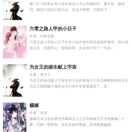
寒门之士科举全本小说作者远上天山穿越明代，爹不在，娘体
弱。柳贺只能自己想办法。在这大明朝，万般皆下...
六零之路人甲的小日子
作者：牛奶花卷
六零之路人甲的小日子全本小说作者牛奶花卷狼牙寨穷，因为坐
落山区，四面环山，耕地有限…在末世只苟了一年的...
为女王的诞生献上宇宙
作者：海大人
为女王的诞生献上宇宙全本小说作者海大人杀伐果断的软妹女王
为女王哐哐砸大墙的虫子们高中生姜凝凝穿了，穿...
赐嫁
作者：无溃
赐嫁全本小说作者无溃秦国夫人之女宋姝被太子无咎蒙骗二十
载，无咎一朝登基，非但未如约娶她，反而将她赐婚...