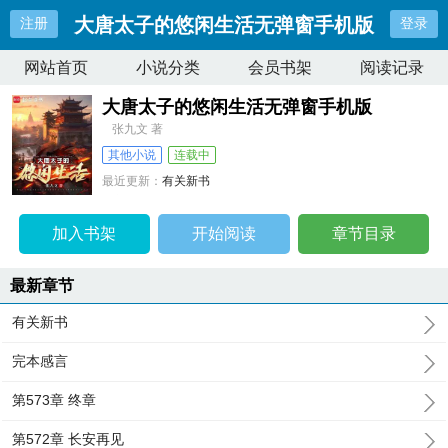
大唐太子的悠闲生活无弹窗手机版
注册
登录
网站首页
小说分类
会员书架
阅读记录
大唐太子的悠闲生活无弹窗手机版
张九文 著
其他小说
连载中
最近更新：
有关新书
更新时间：
2026-04-08 16:27:13
加入书架
开始阅读
章节目录
最新章节
有关新书
完本感言
第573章 终章
第572章 长安再见