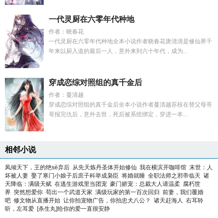
一代灵厨在六零年代种地
作者：晓春花
一代灵厨在六零年代种地全本小说作者晓春花唐清清是修仙界千
年来以厨入道的最后一人，意外来到六十年代，成为...
穿成恋综对照组的真千金后
作者：蔓清越
穿成恋综对照组的真千金后全本小说作者蔓清越苏枝在替父母哥
哥报完仇后，意外去世，死后被系统绑定，穿进一本...
相邻小说
凤倾天下，王的绝sè弃后
从先天炼丹圣体开始修仙
我在横滨开咖啡馆
末世：人
坏被人妻
娶了寒门小娘子后庶子科举成枭臣
将婚就睡
全职法师之邪帝临天
诸
天降临：满级天赋
在逃生游戏里当团宠
豪门娇宠：总裁大人请温柔
腐朽世
界
突然想爱你
苟出一个武道天家
满级玩家的第一百次回归
前妻，我们覆婚
吧
修文物从直播开始
让你拍宠物广告，你拍忠犬八公？
诸天赶海人
右耳聆
听，左耳爱
[杀生丸]给你的爱一直很安静