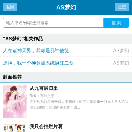
AS梦幻
返回
足迹
搜 索
“AS梦幻”相关作品
人在诸神天界，我却是邪神使徒
AS梦幻
原神，我一个神竟被系统疯狂二创
AS梦幻
封面推荐
从九百层归来
作者：再加点墨
关于从九百层归来路人甲我能上69层！每周赚一万元！路人乙我
能上200层！区域内横着走！路...
我只会拍烂片啊