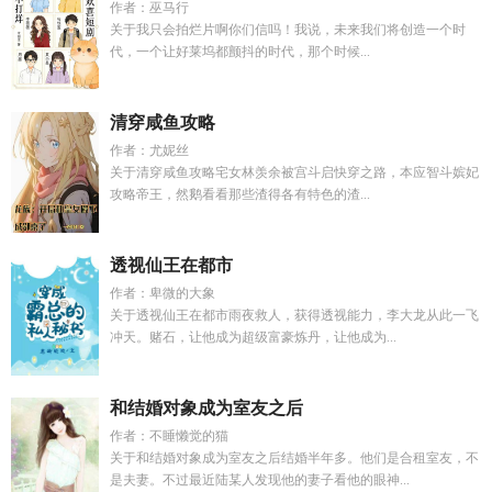
作者：巫马行
关于我只会拍烂片啊你们信吗！我说，未来我们将创造一个时
代，一个让好莱坞都颤抖的时代，那个时候...
清穿咸鱼攻略
作者：尤妮丝
关于清穿咸鱼攻略宅女林羡余被宫斗启快穿之路，本应智斗嫔妃
攻略帝王，然鹅看看那些渣得各有特色的渣...
透视仙王在都市
作者：卑微的大象
关于透视仙王在都市雨夜救人，获得透视能力，李大龙从此一飞
冲天。赌石，让他成为超级富豪炼丹，让他成为...
和结婚对象成为室友之后
作者：不睡懒觉的猫
关于和结婚对象成为室友之后结婚半年多。他们是合租室友，不
是夫妻。不过最近陆某人发现他的妻子看他的眼神...