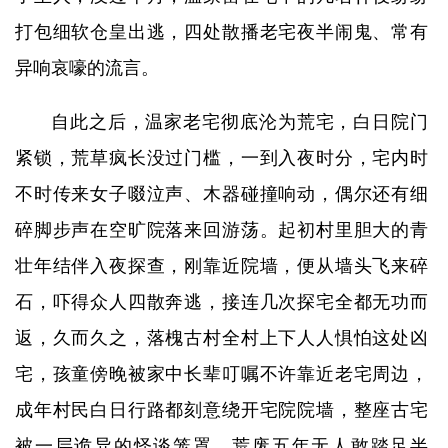
打包细软仓皇出逃，四处散播老宅夜半闹鬼、常有
异响哀嚎的流言。
自此之后，温家老宅彻底沦为荒宅，白日院门
紧锁，荒草疯长没过门槛，一到入夜时分，宅内时
不时传来女子啜泣声、木器碰撞响动，偶尔还有细
碎脚步声在空旷院落来回游荡。起初村里胆大的青
壮年结伴入夜探查，刚靠近院墙，便从墙头飞来碎
石，吓得众人四散奔逃，接连几次探宅全都无功而
返，久而久之，落槐古村全村上下人人惧怕这处凶
宅，孩童傍晚被家中长辈叮嘱不许靠近老宅周边，
成年村民白日行路都刻意绕开宅院院墙，整座古宅
被一层诡异的怪谈笼罩，荒废五年无人敢踏足半