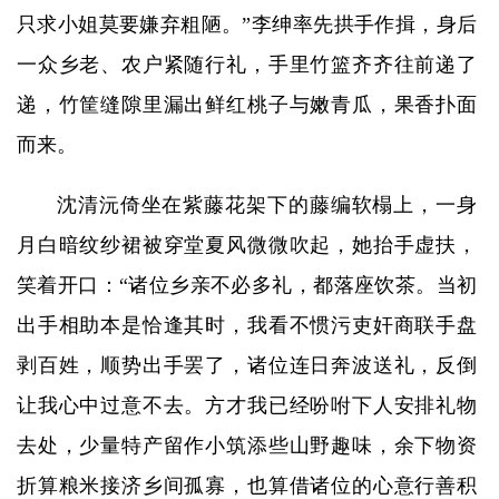
只求小姐莫要嫌弃粗陋。”李绅率先拱手作揖，身后
一众乡老、农户紧随行礼，手里竹篮齐齐往前递了
递，竹筐缝隙里漏出鲜红桃子与嫩青瓜，果香扑面
而来。
沈清沅倚坐在紫藤花架下的藤编软榻上，一身
月白暗纹纱裙被穿堂夏风微微吹起，她抬手虚扶，
笑着开口：“诸位乡亲不必多礼，都落座饮茶。当初
出手相助本是恰逢其时，我看不惯污吏奸商联手盘
剥百姓，顺势出手罢了，诸位连日奔波送礼，反倒
让我心中过意不去。方才我已经吩咐下人安排礼物
去处，少量特产留作小筑添些山野趣味，余下物资
折算粮米接济乡间孤寡，也算借诸位的心意行善积