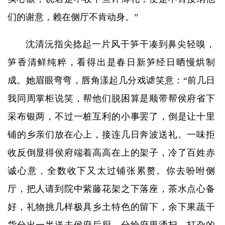
们的谢意，赖在侧厅不肯动身。”
沈清沅指尖捻起一片风干笋干凑到鼻尖轻嗅，
笋香清鲜纯粹，看得出是春日新笋经日晒慢烘制
成。她眉眼弯弯，唇角漾起几分戏谑笑意：“前几日
我同周掌柜说笑，帮他们脱困算是顺带帮侯府省下
采布银两，不过一桩互利的小事罢了，倒是让十里
铺的乡亲们放在心上，接连几日奔波送礼。一味拒
收反倒显得侯府端着高高在上的架子，冷了百姓赤
诚心意，全数收下又太过铺张累赘。你去吩咐侧
厅，把人请到院中紫藤花架之下落座，茶水点心备
好，礼物挑几样极具乡土特色的留下，余下果蔬干