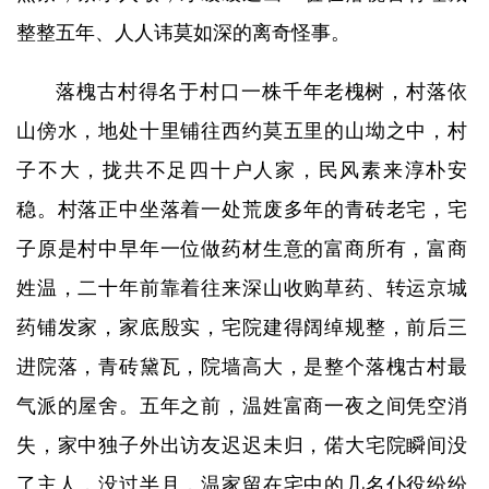
整整五年、人人讳莫如深的离奇怪事。
落槐古村得名于村口一株千年老槐树，村落依
山傍水，地处十里铺往西约莫五里的山坳之中，村
子不大，拢共不足四十户人家，民风素来淳朴安
稳。村落正中坐落着一处荒废多年的青砖老宅，宅
子原是村中早年一位做药材生意的富商所有，富商
姓温，二十年前靠着往来深山收购草药、转运京城
药铺发家，家底殷实，宅院建得阔绰规整，前后三
进院落，青砖黛瓦，院墙高大，是整个落槐古村最
气派的屋舍。五年之前，温姓富商一夜之间凭空消
失，家中独子外出访友迟迟未归，偌大宅院瞬间没
了主人，没过半月，温家留在宅中的几名仆役纷纷