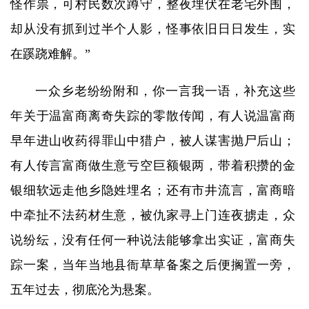
怪作祟，可村民数次蹲守，整夜埋伏在老宅外围，
却从没有抓到过半个人影，怪事依旧日日发生，实
在蹊跷难解。”
一众乡老纷纷附和，你一言我一语，补充这些
年关于温富商离奇失踪的零散传闻，有人说温富商
早年进山收药得罪山中猎户，被人谋害抛尸后山；
有人传言富商做生意亏空巨额银两，带着积攒的金
银细软远走他乡隐姓埋名；还有市井流言，富商暗
中牵扯不法药材生意，被仇家寻上门连夜掳走，众
说纷纭，没有任何一种说法能够拿出实证，富商失
踪一案，当年当地县衙草草备案之后便搁置一旁，
五年过去，彻底沦为悬案。