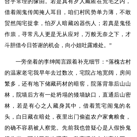
合乎常理的缘由。若是真有歹人藏匿在荒宅之内，
借着闹鬼传闻掩人耳目，咱们村民势单力薄，不敢
贸然闯宅捉拿，怕歹人暗藏凶器伤人；若真是鬼怪
作祟，寻常凡人更是无从应对，万般无奈之下，才
斗胆借今日答谢的机会，向小姐吐露难处。”
一旁坐着的李绅闻言跟着补充细节：“落槐古村
的温家老宅我早年去过数次，宅院占地宽阔，房间
繁多，还有地下储藏药材的暗窖，院落背靠后山山
林，院墙后方有一处坍塌的矮墙缺口，直通后山密
林，若是有心之人藏身其中，借着荒宅闹鬼的名
头，白日藏在暗处，夜里出门偷盗农户家禽粮食，
的确不容易被人察觉。先前我也曾疑心是人假扮鬼