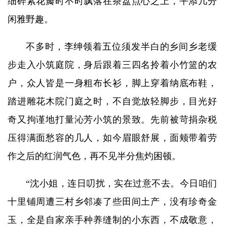
细碎紫花瓣时不时飘落在茶盘点心之上，平添几分
闲雅野趣。
不多时，李绅领着五位须发半白的乡间乡老缓
步走入小筑庭院，身后跟着三四名拎着小竹篮的农
户，众人皆是一身粗布长衫，脚上穿着纳底布鞋，
踏进雕花木院门庭之时，不自觉放轻脚步，目光好
奇又拘谨地打量沁芳小筑的景致。先前被苛捐杂税
压得满面愁容的几人，如今眉眼舒展，面颊带着劳
作之后的红润气色，再不见半分焦灼困顿。
“沈小姐，连日叨扰，实在过意不去。今日咱们
十里铺周遭三村乡邻凑了些田间土产，没有珍奇金
玉，全是自家亲手种养缝制的小东西，不成敬意，