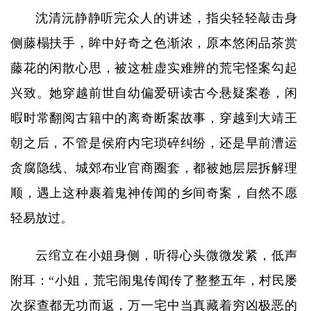
沈清沅静静听完众人的讲述，指尖轻轻敲击身
侧藤榻扶手，眸中好奇之色渐浓，原本悠闲品茶赏
藤花的闲散心思，被这桩虚实难辨的荒宅怪案勾起
兴致。她穿越前世自幼偏爱研读古今悬疑案卷，闲
暇时常翻阅古籍中的离奇断案故事，穿越到大靖王
朝之后，不管是侯府内宅琐碎纠纷，还是早前漕运
贪腐隐线、城郊布业官商圈套，都被她层层拆解理
顺，遇上这种裹着鬼神传闻的乡间奇案，自然不愿
轻易放过。
云绾立在小姐身侧，听得心头微微发紧，低声
附耳：“小姐，荒宅闹鬼传闻传了整整五年，村民屡
次探查都无功而返，万一宅中当真藏着穷凶极恶的