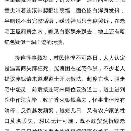
宅采摘院内野生桑葚，进去不足一炷香的功夫，孩
童尖叫着连滚带爬翻出院墙，面色惨白浑身发抖，
半晌说不出完整话语，缓过神后只含糊哭诉，在老
宅正屋厢房之内，瞧见白影飘来飘去，地上还有暗
红色疑似干涸血迹的污渍。
接连怪事频发，村民惶惶不可终日，人人认定
是温富商失踪枉死，冤魂困在老宅作祟，不少老人
提议凑钱请来道观道士开坛做法、超度亡魂，驱走
宅中怨灵，前后接连请来两位云游道士，道士进到
院中作法完毕，收了香火银钱离去，怪事非但没有
消停，反倒越发频繁，短短几日，又有农户家的牲
口莫名丢失。村民无计可施，既不敢贸然拆毁老