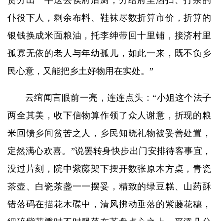
货分出一半送去侯府后厨，分给府里洒扫、打杂的
仆役下人，剩余布料、鞋袜尽数折算市价，折算的
银钱换成米面粮油，托李绅带回十里铺，接济村里
孤寡无依的老人与年幼孤儿，如此一来，既不负乡
民心意，又能把乡土好物用在实处。”
云绾闻言眼前一亮，连连点头：“小姐这个法子
两全其美，收下信物算作领了众人谢意，折现的粮
米回馈乡间贫苦之人，乡民知晓礼物被妥善处置，
定然满心欢喜。”说罢转身快步出门安排待客事宜，
没过片刻，院中紫藤架下摆开数张原木方桌，青瓷
茶壶、白瓷茶盏一一摆妥，精致的绿豆糕、山药酥
错落码在描花木碟中，清风拂动垂落的紫藤花穗，