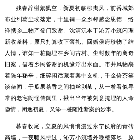
残春辞榭絮飘空，新夏初临柳曳风，前番城郊
布业纠葛尘埃落定，十里铺一众乡邻感念恩德，络
绎携乡土物产登门致谢。沈清沅本于沁芳小筑闲理
新收茶料，原只打算收下薄礼、回赠侯府珍物了结
人情，谁知一桩隐埋在乡间古村、尘封数年的离奇
旧案，借着乡民答谢的机缘浮出水面。市井风物裹
着陈年秘辛，细碎闲话藏着案中玄机，千金倚茶笑
谈杂闻，于瓜果茶香之间抽丝剥茧，从一桩看似寻
常的老宅闹怪传闻里，揪出当年被刻意掩埋的人命
隐情，闲逸初夏，又添一桩随性断案的妙事。
暮春收尾，立夏的风悄悄漫过永宁侯府的青砖
高墙，一夜暖风拂过，沁芳小筑墙外晚樱落尽，原