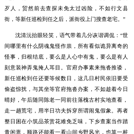
歹人，贸然前去查探未免太过凶险，不如行文县
衙，等新任巡检到任之后，派衙役上门搜查老宅。”
沈清沅抬眼轻笑，语气带着几分诙谐调侃：“世
间哪里有什么阴魂鬼怪作祟，所有看似诡异离奇的
怪事，归根结底，要么是人心中有鬼，要么是有人
刻意装神弄鬼掩人耳目。官府办事素来拖沓推诿，
新任巡检到任还要等候数日，这几日村民依旧要受
偷盗惊扰，与其坐等官府拖沓办案，不如趁着今日
晴好，午后随同陈老一同前往落槐古村实地查看，
走一趟荒宅，用半日功夫拆穿所谓闹鬼假象。再者
整日困在小筑品茶赏花难免乏味，下乡查案当作踏
青闲逛，顺路还能看一看山间乡野风光，也算一桩