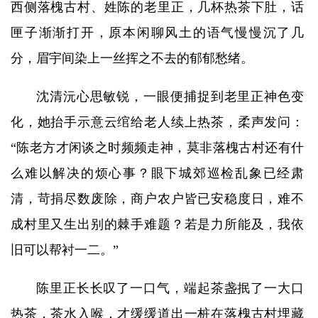
西侧落槐古村、姓陈的老里正，几杯热茶下肚，话
匣子渐渐打开，原本闲聊风土的语气慢慢沉了几
分，眉宇间染上一丝挥之不去的郁郁愁绪。
沈清沅心思敏锐，一眼便捕捉到老里正神色变
化，她抬手示意云绾给老人续上热茶，柔声发问：
“陈老方才闲谈之时频频走神，莫非落槐古村还有什
么难以解决的烦心事？眼下城郊巡检乱象已经肃
清，苛捐尽数废除，商户农户皆已安稳度日，难不
成村里又生出别的棘手难题？若是力所能及，我依
旧可以帮衬一二。”
陈里正长长叹了一口气，端起茶盏抿了一大口
热茶，茶水入喉，才缓缓道出一桩在落槐古村埋藏