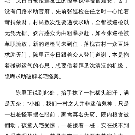
宅，又日日被接连发生的怪事搅得寝食难安，苦于
没有门路求助官府，先前张巡检在任之时一心忙着
苛捐敛财，村民数次想要递状求助，全都被巡检以
无凭无据、妖言惑众为由粗暴驱赶，如今张巡检被
革职流放，新的巡检尚未到任，落槐古村一众百姓
求助无门，陈里正今日跟着众人登门道谢，本是抱
着碰碰运气的心思，想要借着拜见沈清沅的机缘，
隐晦求助破解老宅怪案。
陈里正说到此处，抬手抹了一把额头细汗，满
是无奈：“小姐，我们一村之人并非迷信鬼神，只是
一桩桩怪事摆在眼前，家禽莫名失窃、院内粮食被
翻动，孩童入宅受惊，一桩接着一桩，实在找不到