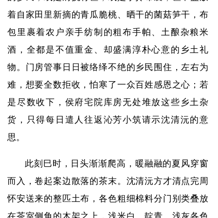
着自家田里新摘的青瓜脆桃、晒干的菌菇笋干，布
包里裹着农户亲手纺制的粗布手帕、土酿杂粮米
酒，全都是不值重金、却盛满淳朴心意的乡土礼
物。门房管事日日被络绎不绝的乡民围住，左右为
难，想要全数拒收，怕寒了一众百姓感恩之心；若
是尽数收下，侯府宅院库房无处堆放这些乡土杂
货，只得每日遣人往返沁芳小筑请示沈清沅的意
思。
此刻巳时，日头渐渐爬高，暖融融的夏风穿窗
而入，卷起案边散落的茶末。沈清沅方才清点完周
怀安送来的整匹土布，各色粗细棉料分门别类叠放
在茶室侧角的木架之上，浅米白、靛青、浅灰各色