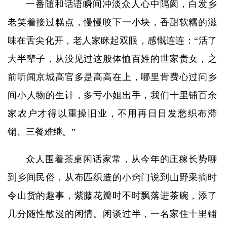
一番随和话语瞬间冲淡众人心中隔阂，白发乡
老笑着接过糕点，慢慢咬下一小块，香甜软糯的滋
味在舌尖化开，老人家眯起双眼，感慨连连：“活了
大半辈子，从没见过这般体恤百姓的世家贵女，之
前听闻京城高官多是高高在上，哪里肯费心过问乡
间小人物的生计，多亏小姐出手，我们十里铺百余
家农户才得以重操旧业，不用再日日发愁织布滞
销、三餐难继。”
众人围着茶桌闲话家常，从今年的庄稼长势聊
到乡间民俗，从布匹织造的小窍门说到山野采摘时
令山货的趣事，紫藤花瓣时不时飘落进茶碗，添了
几分随性散漫的闲情。闲谈过半，一名家住十里铺