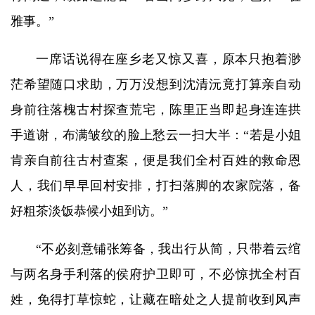
雅事。”
一席话说得在座乡老又惊又喜，原本只抱着渺
茫希望随口求助，万万没想到沈清沅竟打算亲自动
身前往落槐古村探查荒宅，陈里正当即起身连连拱
手道谢，布满皱纹的脸上愁云一扫大半：“若是小姐
肯亲自前往古村查案，便是我们全村百姓的救命恩
人，我们早早回村安排，打扫落脚的农家院落，备
好粗茶淡饭恭候小姐到访。”
“不必刻意铺张筹备，我出行从简，只带着云绾
与两名身手利落的侯府护卫即可，不必惊扰全村百
姓，免得打草惊蛇，让藏在暗处之人提前收到风声