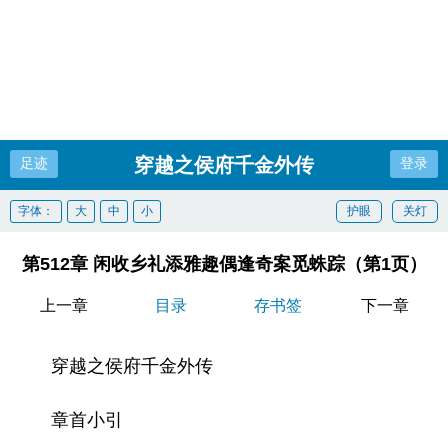
穿越之侯府千金外传
足迹
登录
字体：
大
中
小
护眼
关灯
第512章 闲收乡礼添雅趣偶逢奇案觅蛛踪（第1页）
上一章
目录
存书签
下一章
穿越之侯府千金外传
章首小引