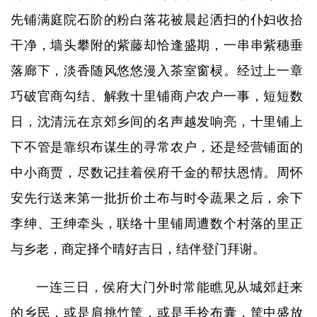
先铺满庭院石阶的粉白落花被晨起洒扫的仆妇收拾
干净，墙头攀附的紫藤却恰逢盛期，一串串紫穗垂
落廊下，淡香随风悠悠漫入茶室窗棂。经过上一章
巧破官商勾结、解救十里铺商户农户一事，短短数
日，沈清沅在京郊乡间的名声越发响亮，十里铺上
下不管是靠织布谋生的寻常农户，还是经营铺面的
中小商贾，尽数记挂着侯府千金的帮扶恩情。周怀
安先行送来第一批折价土布与时令蔬果之后，余下
李绅、王绅牵头，联络十里铺周遭数个村落的里正
与乡老，商定择个晴好吉日，结伴登门拜谢。
一连三日，侯府大门外时常能瞧见从城郊赶来
的乡民，或是肩挑竹筐，或是手拎布囊，筐中盛放