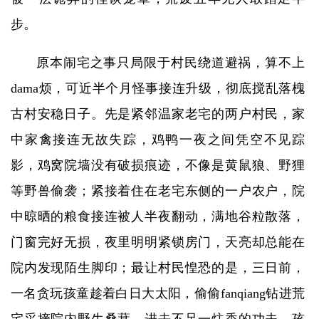
步。
原本闹宅之事只局限于村民绕道避祸，算不上
dama烦，可近半个月怪事接连升级，彻底搅乱落槐
古村安稳日子。先是紧邻温家老宅的两户村民，家
中家禽接连无故失踪，鸡鸭一夜之间凭空不见踪
影，鸡窝院墙没有破损痕迹，不像是黄鼠狼、野狸
等野兽偷袭；紧接着住在老宅东侧的一户农户，院
中晾晒的粮食接连被人半夜翻动，满地谷粒散落，
门窗完好无损，夜里明明紧锁房门，天亮却总能在
院内发现陌生脚印；最让村民惶恐的是，三日前，
一名贪玩孩童趁着白日大太阳，偷偷fanqiang钻进荒