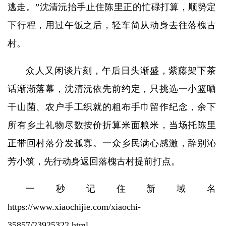
逃走。”沈清沅抬手止住陈里正的忙碌打算，顺势定
下行程，用过午饭之后，轻车简从动身去往落槐古
村。
众人又闲谈片刻，午后日头渐盛，紫藤架下茶
话渐渐落幕，沈清沅依先前约定，只挑选一小篮晒
干山菌、农户手工织就的粗布手巾留作纪念，余下
所有乡土礼物尽数按价折算米面粮米，当场托陈里
正带回村落分发孤寡。一众乡民满心感激，辞别沁
芳小筑，先行动身返回落槐古村提前打点。
一秒记住新域名
https://www.xiaochijie.com/xiaochi-
35857/23925322.html