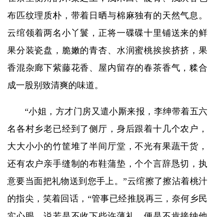
布匹纹理质朴，带着日晒与棉麻独有的天然气息。
云绾领着两名小丫鬟，正将一碟碟十里铺送来的鲜
果分装瓷盘，脆嫩的青杏、水润蜜桃挨挨挤挤，果
香混杂廊下紫藤花香、屋内留存的春茶香气，糅合
成一股别致清爽的味道。
“小姐，方才门房又遣小厮来报，李绅带着五六
名各村乡老已经到了侧厅，身后跟着十几个农户，
大大小小的竹筐堆了半间厅堂，不光有果蔬干货，
还有农户亲手缝制的布鞋蒲垫，个个言辞恳切，执
意要当面把礼物送到您手上。”云绾擦了擦沾着桃汁
的指尖，笑着回话，“管事已经推脱再三，奈何乡民
实心眼，说若是不收下些许薄礼，便是不肯接纳他