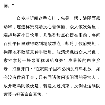
德。”
一众乡老听闻这番安排，先是一愣，随即面露
动容，连连称赞沈清沅心善体恤。众人依次落座，
端起热茶小口饮用，几碟香甜点心摆在眼前，乡间
百姓平日里难得吃到精致糕点，却碍于侯府规矩，
拘谨地不敢随意伸手取用。沈清沅瞧出众人局促，
索性拿起一块绿豆糕递给身旁年岁最长的白发乡
老，打趣开口：“在我院子里不必拘泥尊卑礼数，如
今没有侯府千金，只有同诸位闲谈闲话的寻常人，
放开吃喝闲谈便是，若是太过拘束，反倒让这满院
紫藤与好茶白白辜负。”