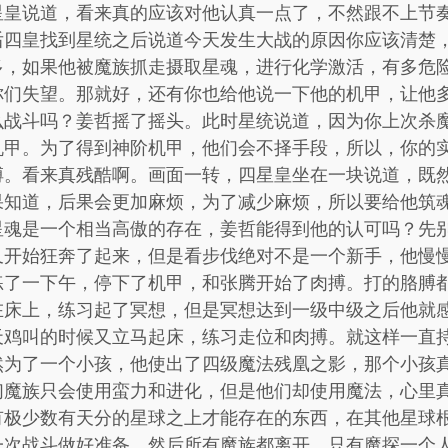
星皇说道，看来真的应该对他认真一点了，不然跟不上节
后四皇找到星统之后说道今天发生大战的原因你应该清楚
多，如果他被魔族抓走摄取星魂，进行化学激活，有多危
你们失望。那就好，还有你也给他说一下他的机甲，让他
么战斗吗？姜哲摇了摇头。此时星统说道，因为你上次杀
机甲。为了得到神阶机甲，他们会不择手段，所以，你的
搏。看来真残酷啊。画面一转，四星皇坐在一块说道，既
果知道，后果会更加麻烦，为了减少麻烦，所以要给他筑
星魂是一个相当高傲的存在，姜哲能得到他的认可吗？先
又开始狂奔了起来，但是看步伐绝对不是一个新手，他慢
练了一下午，停下了机甲，和张腾开始了肉搏。打的胳膊
在床上，练习起了冥想，但是冥想达到一级中级之后他就
天鸡叫的时候又立马起床，练习走位和肉搏。就这样一直
然为了一个小孩，他使出了四级魔法残凰之影，那个小孩
们魔族只会使用蛮力和进化，但是他们却使用魔法，心里
有极少数有天分的星球之上才能存在的东西，在其他星球
一次战斗做好准备。然后所有魔族都离开，只有魔探一个