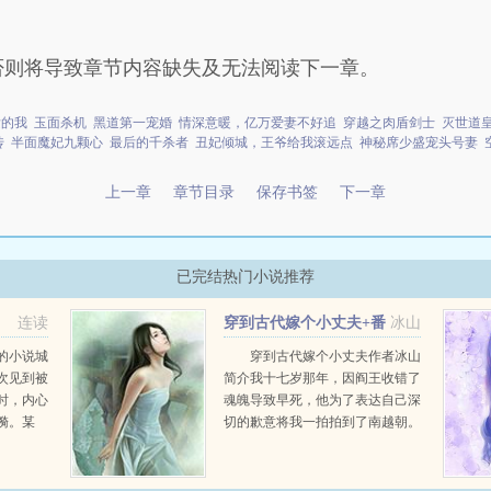
否则将导致章节内容缺失及无法阅读下一章。
发的我
玉面杀机
黑道第一宠婚
情深意暖，亿万爱妻不好追
穿越之肉盾剑士
灭世道
传
半面魔妃九颗心
最后的千杀者
丑妃倾城，王爷给我滚远点
神秘席少盛宠头号妻
上一章
章节目录
保存书签
下一章
已完结热门小说推荐
连读
穿到古代嫁个小丈夫+番
冰山
外
的小说城
穿到古代嫁个小丈夫作者冰山
次见到被
简介我十七岁那年，因阎王收错了
时，内心
魂魄导致早死，他为了表达自己深
漪。某
切的歉意将我一拍拍到了南越朝。
，恰巧撞
等我醒过来时，发现自己成了一个
全力克制
穷家女，秉着女主皆能翻云复雨的
前主动撩
原则，遇到了风流俊才子，接着我