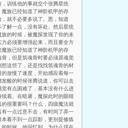
奏，训练他的事就交个张腾星统
，魔族已经知道了神阶机甲的存
险，就不必要多说了。恩，知道
多了解一点，没有坏处。然后星统
魔族的时候，被魔探发现了你的未
实力必须要增强起来，而且要全方
然魔族已经知道了神阶机甲的存
魂骨，但是筑魂骨时要必须原魂觉
别想这些了，还是找找筑魂骨的材
慢的放慢了速度，开始感应着每一
都发酸的时候张腾说道，你可以去
感觉有点困难了，基本没有什么进
持续着。在暗屠，魔探此时的眼睛
真的很重要吗？什么，四级魔法就
真有一点过意不去，有时间了弄一
根本看不到一点踪影，更别提修炼
人的时候，他回忆到，为什么现在