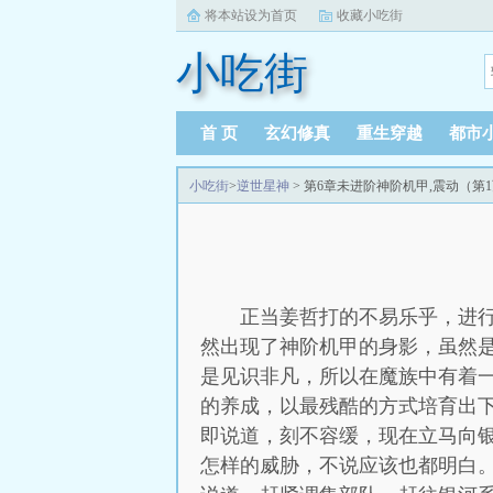
将本站设为首页
收藏小吃街
小吃街
首 页
玄幻修真
重生穿越
都市
小吃街
>
逆世星神
> 第6章未进阶神阶机甲,震动（第
正当姜哲打的不易乐乎，进
然出现了神阶机甲的身影，虽然
是见识非凡，所以在魔族中有着
的养成，以最残酷的方式培育出
即说道，刻不容缓，现在立马向
怎样的威胁，不说应该也都明白