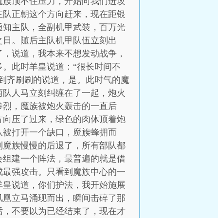
魔族顶不住压力，开始向我们进攻
主队正朝这个方向赶来，现在距银
通知主队，全副机甲武装，百万光
之日。随后主队机甲队伍立刻出
了，说道，我本来不想发动战争，
。此时羊皇说道：“很长时间不
到齐刷刷的说道，是。此时气的魔
两队人马立刻纠缠在了一起，炮火
惨烈，魔族被炮火轰击的一直后
方向压了过来，绿色的肉体顶着炮
队被打开一个缺口，魔族蜂拥而
到魔族慢慢的后退了，所有部队都
会组建一个阵法，最普遍的就是借
成最强攻击。只看到魔族中心的一
羊皇说道，你们护法，我开始施展
凤凰立马涌现而出，瞬间击碎了那
话，不要以为已经结束了，现在才