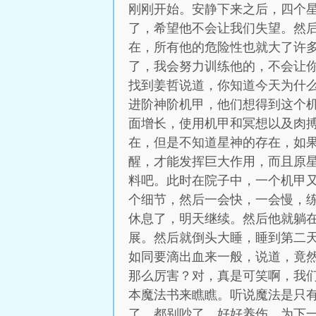
刚刚开始。安静下来之后，四个
了，希望他不会让我们失望。然
在，所有他的危险性也就大了许
了，我会努力训练他的，不会让
找到姜哲说道，你知道今天为什
进阶神阶机甲，他们想得到这个
面增长，使用机甲和冥想以及肉
在，但是不知道星神的存在，如
醒，才能发挥巨大作用，而且原
料吧。此时在院子中，一个机甲
个细节，然后一会快，一会慢，
休息了，明天继续。然后他就躺
展。然后就倒头大睡，睡到第二
如同要滴出血来一般，说道，竟
那么厉害？对，真是可笑啊，我
本魔法书来瞧瞧。听说魔法是只
了。都别吵了，好好养伤，为下