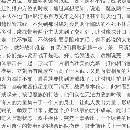
系猎户方位，那里即将会有危险，如果所料不错，应该是
皇赶到猎户方位的时候，通过冥想感知，说道，魔族两个
集主队在他们距银河系百万光年之外打退甚至消灭他们。
们越过警戒线，不然到那时绝对会是两个部队的不死不休
不多时，魔探带着两个主队来到了交汇处，此时魔探开口
就走，绝不拖延，不然你们要是阻难的话，也不必说的太多
队听令，做好战斗准备，如果他们再敢超越一步，杀。只听
孩，你们是非要开战了是吧。好，给我进攻，话刚说完，
肉体轰击在一起，形成了一片相当壮美的光幕，打的相当
，变身。立刻所有魔族立马高了一大截，又是向着相反的
的火力都快不支，眼看就要快到警戒线了，此时机甲护卫
魔族，都会被四位星皇联手消灭，战局基本稳定。此时看
警戒起来，按照魔族的打法，他们实在无法力敌的时候，
所有人的力量集中于一个人的身上，让此人发出力量，形
花销的一拳轰了出来，把整个护卫队轰的溃不成军。此时
间进入冥想状态，双手握住，突然一拳轰出，一个绿色的
也无可奈何的带着他的残余部队撤走，撤走前还丢下一句