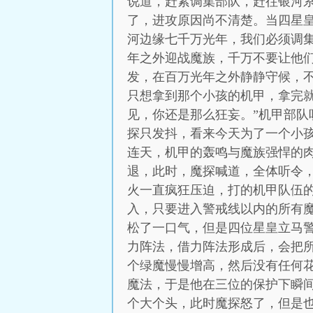
说道，赶紧调集部队，赶往银河
了，进攻原因尚不清楚。当四星
河边缘七千万光年，我们必须调
年之外迎战魔族，千万不要让他
发，在百万光年之外静静守候，
只想拿到那个小孩的机甲，拿完
见，你还是那么狂妄。”机甲部
探只发抖，看来今天为了一个小
连天，机甲的轰鸣与魔族强悍的
退，此时，魔探喊道，全体听令
火一直疯狂压迫，打的机甲队伍
入，只要进入警戒线以内的所有
松了一口气，但是四位星皇立马
力阵法，借力阵法形成后，会把
个绿魔慢慢增高，然后没有任何
魔法，于是他在三位的保护下瞬
个大个头，此时魔探怒了，但是