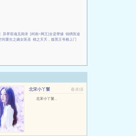
皇
异界双魂见闻录
[柯南+网王]全是孽缘
锦绣医途
空间重生之嫡女医圣
桃之夭夭，腹黑王爷赖上门
北宋小丫鬟
春未绿
北宋小丫鬟...