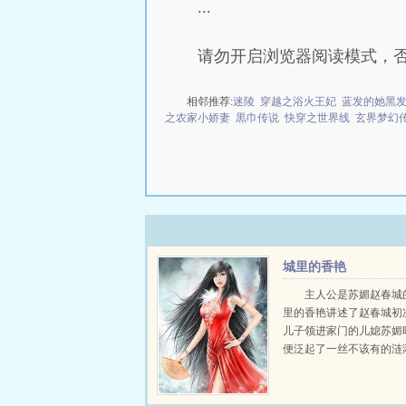
...
请勿开启浏览器阅读模式，
相邻推荐:
迷陵
穿越之浴火王妃
蓝发的她黑
之农家小娇妻
黒巾传说
快穿之世界线
玄界梦幻
城里的香艳
主人公是苏媚赵春城
里的香艳讲述了赵春城初
儿子领进家门的儿媳苏媚
便泛起了一丝不该有的涟
日，他前往儿子家中探望
见苏媚正在沐浴。他竭尽
自己，然而苏媚却在他面