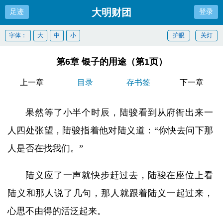
大明财团
足迹
登录
字体：
大
中
小
护眼
关灯
第6章 银子的用途（第1页）
上一章
目录
存书签
下一章
果然等了小半个时辰，陆骏看到从府衙出来一
人四处张望，陆骏指着他对陆义道：“你快去问下那
人是否在找我们。”
陆义应了一声就快步赶过去，陆骏在座位上看
陆义和那人说了几句，那人就跟着陆义一起过来，
心思不由得的活泛起来。