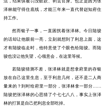
法，结果俱被罚没赃款、剥去官身。也正是因为张
泽林能守得住底线，才能三年来一直代替赵知府住
持工作。
然而银子一事，一直困扰着张泽林。今日陆骏
的话却让他眼前一亮，立刻就想到了利息上面，这
才有陆骏临走时，他特意使了个眼色给陆骏。而陆
骏也没让他失望，心领意会，在这里等候。
若陆骏猜测不差，张泽林就是想拿府里的存银
放在自己这里生息，至于利息几何，还不是二人商
量来的？到时给府里一部分，张泽林拿一部分……
陆骏把张泽林的心思猜了个七七八八，事实上张泽
林的打算是自己把利息全部吃掉。