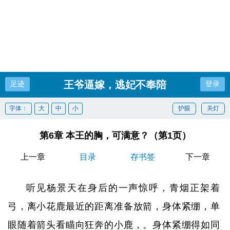
王爷逼嫁，逃妃不奉陪
足迹
登录
字体：
大
中
小
护眼
关灯
第6章 本王的胸，可满意？（第1页）
上一章
目录
存书签
下一章
听见杨景天在身后的一声惊呼，青烟正架着
弓，离小花鹿最近的距离准备放箭，身体紧绷，单
眼随着箭头看瞄向狂奔的小鹿，。身体紧绷得如同