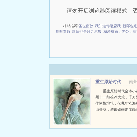
请勿开启浏览器阅读模式，
相邻推荐:
圣世南弦
我知道你暗恋我
新郎也
貔貅贾赦
影后他是只九尾狐
秘爱成婚：老公，深
重生原始时代
南
重生原始时代全本小
州十一郎苍莽大荒，千万
作恢恢地轮，亿兆年沧海
山脊脉，逶迤磅礴走昆岗
波，奔荡渊海不停息。公
来到焱部，开始抒写属于
奇。书中有面似憨厚...