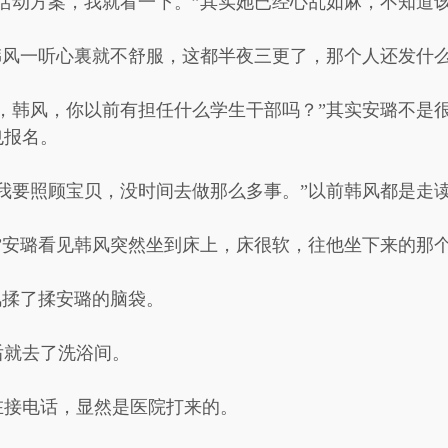
活动方案，我就看一下。”其实她已经心乱如麻，不知道
韩风一听心裏就不舒服，这都半夜三更了，那个人还发什
，韩风，你以前有担任什么学生干部吗？”其实安璐不是
也报名。
我要照顾宝贝，没时间去做那么多事。”以前韩风都是走
”安璐看见韩风突然坐到床上，床很软，往他坐下来的那
风揉了揉安璐的脑袋。
后就去了洗浴间。
在接电话，显然是医院打来的。