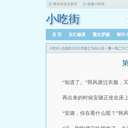
将本站设为首页
收藏小吃街
小吃街
首 页
玄幻修真
重生穿越
都市
小吃街
>
总裁的101次求婚之为你心动
> 第一百二十
“知道了。”韩风接过衣服，
再出来的时候安璐正坐在床
“安璐，你在看什么呢？”韩