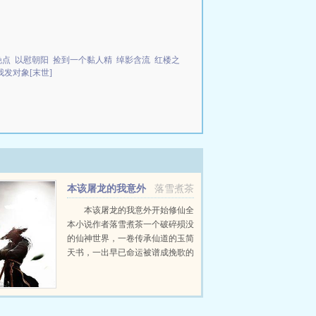
晚点
以慰朝阳
捡到一个黏人精
绰影含流
红楼之
我发对象[末世]
本该屠龙的我意外
落雪煮茶
开始修仙
本该屠龙的我意外开始修仙全
本小说作者落雪煮茶一个破碎殒没
的仙神世界，一卷传承仙道的玉简
天书，一出早已命运被谱成挽歌的
悲剧，以及一只烂泥扶不上墙的败
犬衰仔。ldquo一粒金丹吞入腹，
始知我命由我不由...