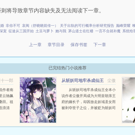
否则将导致章节内容缺失及无法阅读下一章。
逃婚
非你不可
哀闽（舒晓晓前传一）
关于出轨的可行概率分析研究报告
巅峰荣耀
深宠
征途从三国开始
土豆与萝卜
她与我
茅山道士在红楼
一言不合就补魔
系统给
上一章
章节目录
保存书签
下一章
已完结热门小说推荐
州十一郎
从斩妖司地牢杀成仙王
尘傲
说作者南
从斩妖司地牢杀成仙王全本小
里云驰飙
说作者尘傲开局成为大明皇朝亲王
桑田。祖
府的嫡长子，却因放走妖域圣女而
浩浪清
被剥夺世子之位，并被贬为斩妖司
良无意中
最低等的地牢刑者。但江楠并不在
他的传
意。凌迟千魅女妖，斩之诀圆满！
屠灭幽级精怪，获得...