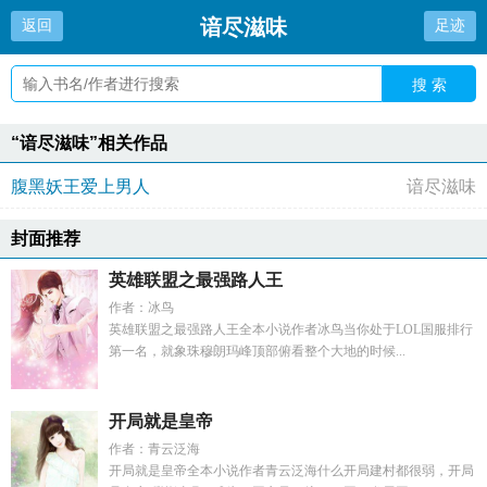
谙尽滋味
返回
足迹
搜 索
“谙尽滋味”相关作品
腹黑妖王爱上男人
谙尽滋味
封面推荐
英雄联盟之最强路人王
作者：冰鸟
英雄联盟之最强路人王全本小说作者冰鸟当你处于LOL国服排行
第一名，就象珠穆朗玛峰顶部俯看整个大地的时候...
开局就是皇帝
作者：青云泛海
开局就是皇帝全本小说作者青云泛海什么开局建村都很弱，开局