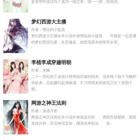
是皇帝听说过吗？成为一国之君，统一一国，发展国...
梦幻西游大主播
作者：懵比的小提莫
梦幻西游大主播全本小说作者懵比的小提莫 叶健是一位普通
的梦幻西游玩家，在穿越后，他发现原本的将军令竟...
李植李成穿越明朝
作者：米酿
二十一世纪的工业设计师李植穿越到明末。没有钱？搞个飞梭织
布机来，立刻赚到盆满钵满。不习惯明末的差劲卫生？发明个
肥...
网游之神王法则
作者：凌虚月影
网游之神王法则全本小说作者凌虚月影 摆脱升级极限，塑造
英雄兵种，开启神话宝箱，继承传奇职业 所...