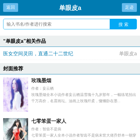
单眼皮a
返回
足迹
搜 索
“单眼皮a”相关作品
医女空间灵田，直通二十二世纪
单眼皮a
封面推荐
玫瑰墨烟
作者：妄云栖
玫瑰墨烟全本小说作者妄云栖温雪瑰十九岁那年，一幅练笔拍出
千万高价，名震画坛。油画上玫瑰纤柔，慵懒卧在墨...
七零笨蛋一家人
作者：智齿不是病
七零笨蛋一家人全本小说作者智齿不是病末世大佬乔舒本一朝穿