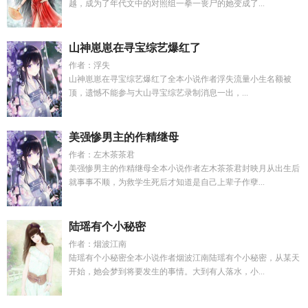
越，成为了年代文中的对照组一拳一丧尸的她变成了...
山神崽崽在寻宝综艺爆红了
作者：浮失
山神崽崽在寻宝综艺爆红了全本小说作者浮失流量小生名额被
顶，遗憾不能参与大山寻宝综艺录制消息一出，...
美强惨男主的作精继母
作者：左木茶茶君
美强惨男主的作精继母全本小说作者左木茶茶君封映月从出生后
就事事不顺，为救学生死后才知道是自己上辈子作孽...
陆瑶有个小秘密
作者：烟波江南
陆瑶有个小秘密全本小说作者烟波江南陆瑶有个小秘密，从某天
开始，她会梦到将要发生的事情。大到有人落水，小...