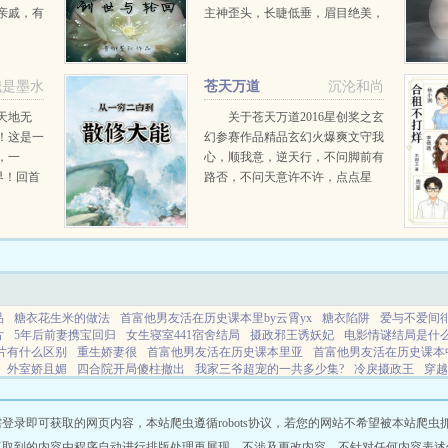
亲戚，有
主神歪头，长睫低垂，眉目绝美，
姨大蟒
奶兮兮的求她。？神明会黑化，救
占嫁妆又
赎他是一项艰巨工程。系统说。于
错了！住
是消防员自火光中走来，...
我是墨水
苍天万道
沉沦和尚
天地无
关于苍天万道2016星创奖之玄
！这是一
幻参赛作品精品玄幻火爆爽文守我
，一
心，顺我意，逆天行，不问脚前有
界！回首
路否，不问天意许不许，点点星
只为她，
辰，苍天万道，吾只求本心之道！
一个灵魂在一名气海破裂灵脉断尽
的少年身上重生。背负着前...
品
糖衣花生米的做法
首富他男友活在历史课本里by云霄yx
糖衣陷阱
爱与不爱间
片
5年后前妻携宝回归
女生寝室441宿舍结局
摄政邪王诱妖妃
电影情谜结局是什
片有什么区别
重生娇妻很
首富他男友活在历史课本里亚
首富他男友活在历史课本
外室娇且媚
四合院开局傻柱撤出
我家三爷超宠的一共多少集?
冷戾摄政王
穿越
的小厨娘每天撩得他心慌慌
重生娇妻太霸气全文阅读
颠覆了这是帝王聊天群TXT
陌上夕楼
重生之天才女王
公子如玉下一句怎么说
大师姐她温色如刀免费
不死鸟
素趣小说
森南小说
森润小说
丹青小说
掌中小说
公子阅书
浅屏小说
天森小
即可获取的网页内容，本站爬虫遵循robots协议，若您的网站不希望被本站爬虫抓取，可
扶桑小说
宁天小说
幻聚小说
书缘小说
锦润小说
金钥小说
陕西鸡粪
无双小
抓取到的内容由程序自动进行排版处理再展现，不涉及更改内容，不针对任何内容表述