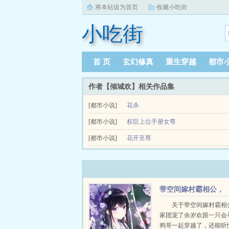
将本站设为首页
收藏小吃街
小吃街
首 页
玄幻修真
重生穿越
都市
作者【倾城欢】相关作品集
[都市小说]
花杀
世人皆晓，佞臣叶倾是皇帝慕容珩的入幕之宾剧情
[都市小说]
权臣上位手册女尊
只听他笑道那又如何，朕都不在乎那些，你又何必介意
文案文案荣蓁出身名门，却家道中落，然十八岁入
[都市小说]
花开至尊
寝，无旨不可纳侍，无出不可休夫。荣蓁本打算大婚之
大周天下，男女皆可为官。姬四公主专心致志搞事
有男人想绿我。姬四公主男人，不过是锦上添花。不爱
带空间嫁村霸相公，
被婆家团宠了
关于带空间嫁村霸相
家团宠了余岁欢跟一只会
鸦哥一起穿越了，还能听