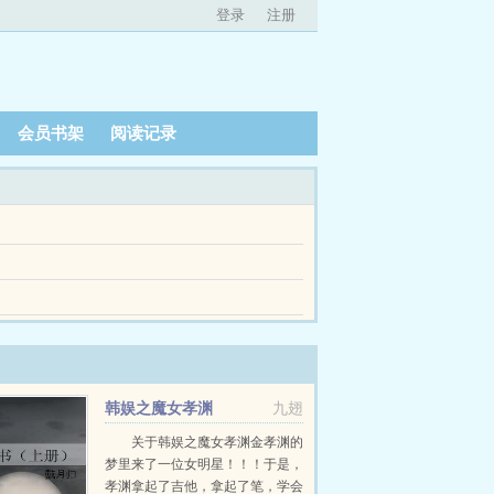
登录
注册
会员书架
阅读记录
非忘了，我已经成婚了，这婚事还是你亲自下旨。
好友郑玉暗中相告，尚帝卿有三不可，无召不可共
依旧甘之如饴。白话版王将军情敌怎么那么多，总
韩娱之魔女孝渊
九翅
关于韩娱之魔女孝渊金孝渊的
梦里来了一位女明星！！！于是，
孝渊拿起了吉他，拿起了笔，学会