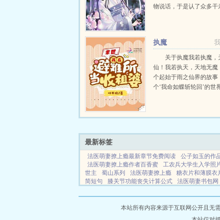
物说话，于是认了众多干
干爹大雕，二叔老虎，老
蛇。开局就被恶毒养母霸
赶出家门，给的理由是抱
执魔
的是三间破茅草屋...
关于执魔我若执魔，
仙！我若执天，天地无魔
个起始于雨之仙界的故事
个‘我命如蝶斩轮回’的世
凡尘如烟，一笑淡了明月
横行雨界！...
最新标签
法医萌妻撩上瘾最新章节免费阅读
公子如玉的作
法医萌妻撩上瘾作者百香蜜
工农兵大学生入学照
世主
蜀山系列
法医萌妻撩上瘾
糖衣片和薄膜衣
简短句
膝关节功能丧失计算公式
法医萌妻书包网
摄政王诱妖妃全文阅读
来自神明的宠爱
猎户家
的主播
大师姐她温柔如刀
大师姐她温色如刀作者
限恐怖之轮回再启
皇冠小说
晨露小说
夜路小说
本站所有内容来源于互联网公开且无需登录
天小说
灵南小说
瑞屏小说
麦斯小说
绝世小说
本站仅对